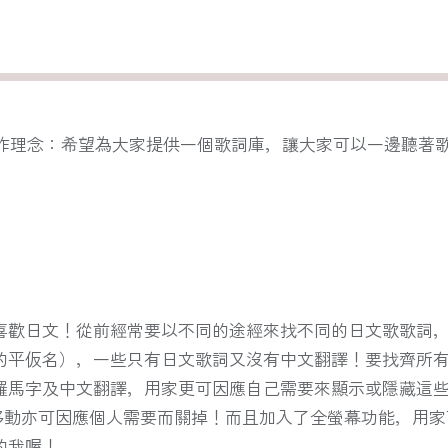
作理念：希望為大家提供一個歌詞庫，讓大家可以一邊聽著
喜歡日文！從前經常要以不同的途經來找不同的日文歌歌詞
的平仮名），一些只有日文歌詞又沒有中文翻譯！要找齊所
馬字及中文翻譯，用家更可因應自己需要來顯示或隱藏這些功
且移動亦可因應個人需要而關掉！而且加入了全螢幕功能，用家
的我喔！