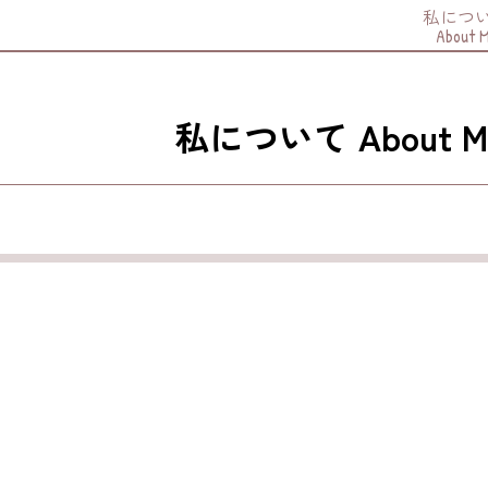
私につ
About 
私について About M