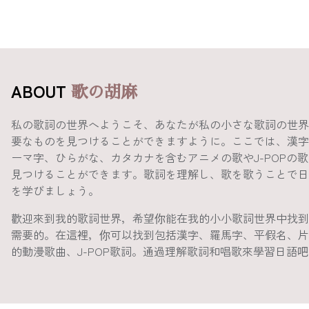
ABOUT
歌の胡麻
私の歌詞の世界へようこそ、あなたが私の小さな歌詞の世界
要なものを見つけることができますように。ここでは、漢字
ーマ字、ひらがな、カタカナを含むアニメの歌やJ-POPの
見つけることができます。歌詞を理解し、歌を歌うことで日
を学びましょう。
歡迎來到我的歌詞世界，希望你能在我的小小歌詞世界中找到
需要的。在這裡，你可以找到包括漢字、羅馬字、平假名、片
的動漫歌曲、J-POP歌詞。通過理解歌詞和唱歌來學習日語