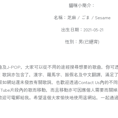
貓咪小簡介：
名稱：芝麻 / ごま / Sesame
出生日期：2021-05-21
性別：男(已絕育)
曲及J-POP，大家可以從不用的途經搜尋想要的歌曲，你可
！歌詞亦包含了，漢字、羅馬字、振假名及中文翻譯，滿足
如網站還未發放有關歌詞，也歡迎透過Contact Us內的
Tube片段內的歌而移動，而且移動亦可因應個人需要而關掉
歡迎可電郵給我。希望這個大家愉快地使用這網站，一起通