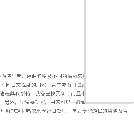
透過演出者、歌曲名稱及不同的標籤來找出想要的歌曲。希
了不同日文程度的用家。當中亦有可隱藏羅馬字或中文翻譯
不同途經與我聯絡，我會盡快更新！而且本網站的歌詞是動態
。另外，全螢幕功能，用家可以一邊看著YouTube，一邊看
過理解歌詞和唱歌來學習日語吧，享受學習過程的樂趣及當