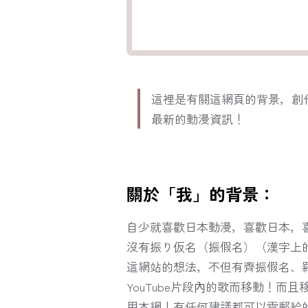
這裡是有關這網頁的背景，創
最新的動漫資訊！
關於「我」的背景：
自少就喜歡日本動漫，喜歡日本，
沒有振り仮名（振假名）（漢字上
這網站的想法，不但有齊振假名、羅
YouTube片段內的歌而移動！而
用本網！有任何建議都可以電郵給