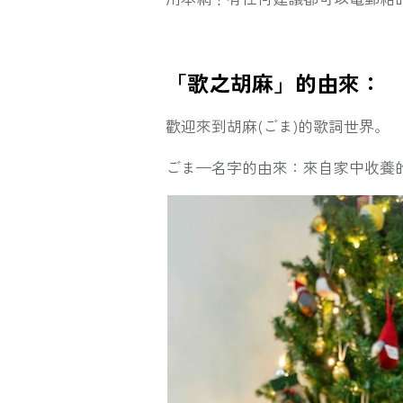
「歌之胡麻」的由來：
歡迎來到胡麻(ごま)的歌詞世界。
ごま—名字的由來：來自家中收養