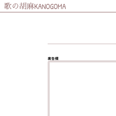
KANOGOMA
歌の胡麻
分享至
Facebook
分享至 X
(Twitter)
分享至
Whatsapp
廣告欄
複製鏈結