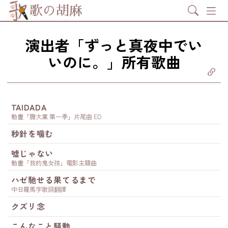
Search
歌の胡麻
演出者「ずっと真夜中でい
いのに。」所有歌曲
分享至
ebook
享至 X
itter)
分享至
tsapp
TAIDADA
製鏈結
動畫「膽大黨 第一季」片尾曲 ED
秒針を噛む
嘘じゃない
動畫「我的鬼女孩」電影主題曲
ハゼ馳せる果てるまで
中日羅馬字歌詞翻譯
クズリ念
こんなこと騒動