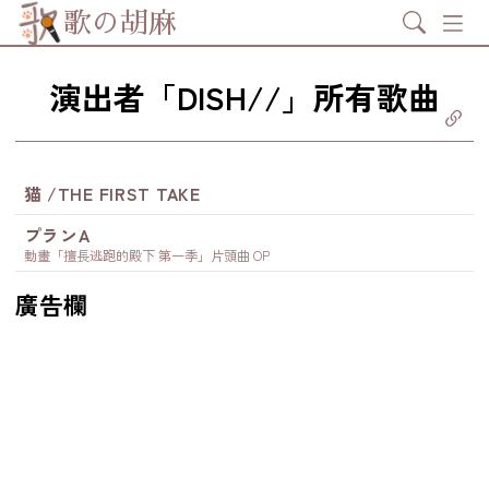
Search
歌の胡麻
演出者「DISH//」所有歌曲
分享至
ebook
享至 X
itter)
分享至
tsapp
猫 /THE FIRST TAKE
製鏈結
プランA
動畫「擅長逃跑的殿下 第一季」片頭曲 OP
廣告欄