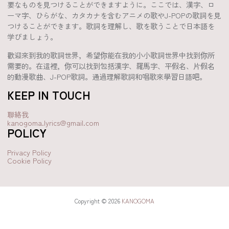
要なものを見つけることができますように。ここでは、漢字、ロ
ーマ字、ひらがな、カタカナを含むアニメの歌やJ-POPの歌詞を見
つけることができます。歌詞を理解し、歌を歌うことで日本語を
学びましょう。
歡迎來到我的歌詞世界，希望你能在我的小小歌詞世界中找到你所
需要的。在這裡，你可以找到包括漢字、羅馬字、平假名、片假名
的動漫歌曲、J-POP歌詞。通過理解歌詞和唱歌來學習日語吧。
KEEP IN TOUCH
聯絡我
kanogoma.lyrics@gmail.com
POLICY
Privacy Policy
Cookie Policy
Copyright © 2026
KANOGOMA