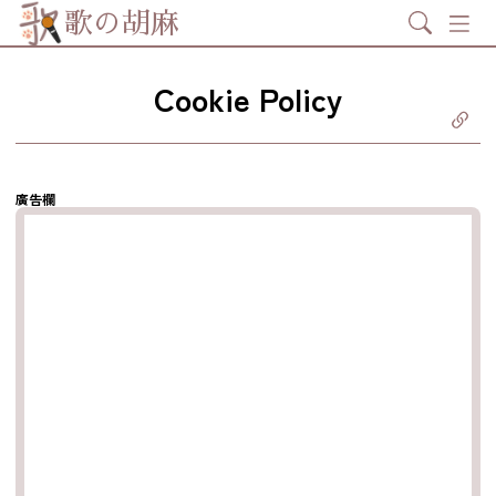
Search
歌の胡麻
Cookie Policy
分享至
ebook
享至 X
itter)
分享至
tsapp
廣告欄
製鏈結