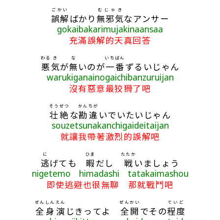
ごかい
むじゃき
誤解
ばかり
無邪気
なアンサー
gokaibakarimujakinaansaa
充滿誤解的天真回答
わる
き
な
いちばん
悪
気
が
無
いのが
一番
ずるいじゃん
warukiganainogaichibanzuruijan
沒有惡意最狡猾了吧
そうぜつ
かんちが
壮絶
な
勘違
いでいたいじゃん
souzetsunakanchigaideitaijan
就讓我帶著激烈的誤解吧
に
ひま
たたか
逃
げても
暇
だし
戦
いましょう
nigetemo himadashi tatakaimashou
即使逃避也很無聊 那就戰鬥吧
ぜんしん
えん
ぜんかい
ていど
全身
演
じきってよ
全開
でその
程度