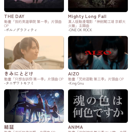
THE DAY
Mighty Long Fall
動畫「我的英雄學院 第一季」片頭曲
真人版動漫電影「神劍闖江湖 京都大
OP
火篇」主題曲
-ポルノグラフィティ
-ONE OK ROCK
きみにとどけ
AIZO
動畫「只想告訴你 第一季」片頭曲 OP
動畫「咒術迴戰 第三季」片頭曲 OP
-タニザワトモフミ
-King Gnu
結証
ANIMA