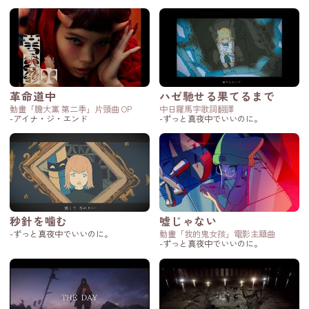
革命道中
ハゼ馳せる果てるまで
動畫「膽大黨 第二季」片頭曲 OP
中日羅馬字歌詞翻譯
-アイナ・ジ・エンド
-ずっと真夜中でいいのに。
秒針を噛む
嘘じゃない
-ずっと真夜中でいいのに。
動畫「我的鬼女孩」電影主題曲
-ずっと真夜中でいいのに。