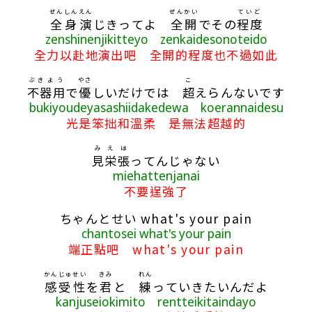
ぜんしん
えん
ぜんかい
ていど
全身
演
じきってよ
全開
でその
程度
zenshinenjikitteyo zenkaidesonoteido
全力以赴地演出吧 全開的程度也不過如此
ぶきよう
やさ
こ
不器用
で
優
しいだけでは
超
えらんないです
bukiyoudeyasashiidakedewa koerannaidesu
光是笨拙和溫柔 是無法超越的
み
え
は
見
栄
張
ってんじゃない
miehattenjanai
不要逞強了
ちゃんとせい what's your pain
chantosei what's your pain
端正點吧 what's your pain
かんじゅせい
きみ
れん
感受性
を
君
と
練
っていきたいんだよ
kanjuseiokimito rentteikitaindayo