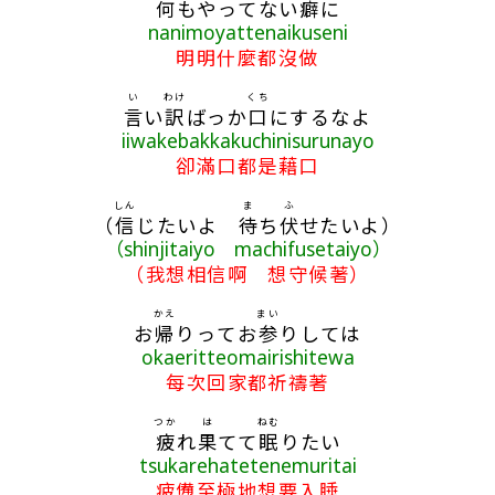
何
もやってない
癖
に
nanimoyattenaikuseni
明明什麼都沒做
い
わけ
くち
言
い
訳
ばっか
口
にするなよ
iiwakebakkakuchinisurunayo
卻滿口都是藉口
しん
ま
ふ
（
信
じたいよ
待
ち
伏
せたいよ）
（shinjitaiyo machifusetaiyo）
（我想相信啊 想守候著）
かえ
まい
お
帰
りってお
参
りしては
okaeritteomairishitewa
每次回家都祈禱著
つか
は
ねむ
疲
れ
果
てて
眠
りたい
tsukarehatetenemuritai
疲憊至極地想要入睡