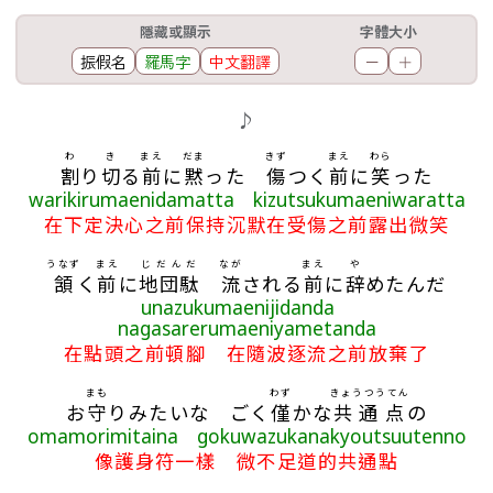
工具欄
隱藏或顯示
字體大小
振假名
羅馬字
中文翻譯
－
＋
歌詞區
♪
わ
き
まえ
だま
きず
まえ
わら
割
り
切
る
前
に
黙
った
傷
つく
前
に
笑
った
warikirumaenidamatta kizutsukumaeniwaratta
在下定決心之前保持沉默在受傷之前露出微笑
うなず
まえ
じだんだ
なが
まえ
や
頷
く
前
に
地団駄
流
される
前
に
辞
めたんだ
unazukumaenijidanda
nagasarerumaeniyametanda
在點頭之前頓腳 在隨波逐流之前放棄了
まも
わず
きょうつうてん
お
守
りみたいな ごく
僅
かな
共通点
の
omamorimitaina gokuwazukanakyoutsuutenno
像護身符一樣 微不足道的共通點