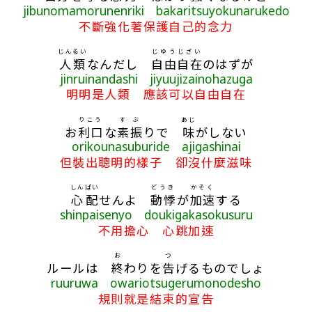
jibunomamorunenriki bakaritsuyokunarukedo
不斷強化著保護自己的念力
じんるい
じゆうじざい
人類
なんだし
自由自在
のはずが
jinruinandashi jiyuujizainohazuga
明明是人類 應該可以自由自在
りこう
すぶ
あじ
お
利口
な
素振
りで
味
がしない
orikounasuburide ajigashinai
但裝出聰明的樣子 卻沒什麼滋味
しんぱい
どうき
かそく
心配
せんよ
動悸
が
加速
する
shinpaisenyo doukigakasokusuru
不用擔心 心跳加速
お
つ
ルールは
終
わりを
告
げるものでしょ
ruuruwa owariotsugerumonodesho
規則就是結束的宣告