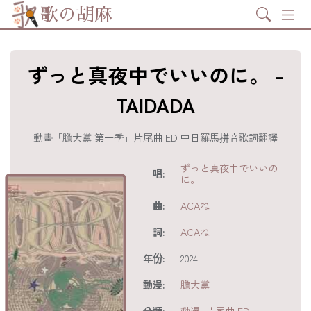
Search
歌の胡麻
ずっと真夜中でいいのに。 -
TAIDADA
動畫「膽大黨 第一季」片尾曲 ED 中日羅馬拼音歌詞翻譯
歌詞及資訊
ずっと真夜中でいいの
唱:
に。
曲:
ACAね
詞:
ACAね
年份:
2024
動漫:
膽大黨
分享至
acebook
分類:
動漫
,
片尾曲 ED