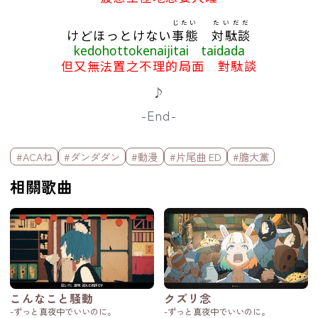
じたい
たいだだ
けどほっとけない
事態
対駄談
kedohottokenaijitai taidada
但又無法置之不理的局面 對駄談
♪
-End-
標籤欄
#ACAね
#ダンダダン
#動漫
#片尾曲 ED
#膽大黨
相關歌曲
こんなこと騒動
クズリ念
-ずっと真夜中でいいのに。
-ずっと真夜中でいいのに。