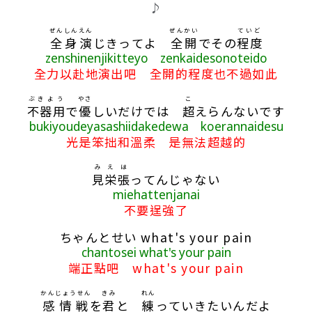
♪
ぜんしん
えん
ぜんかい
ていど
全身
演
じきってよ
全開
でその
程度
zenshinenjikitteyo zenkaidesonoteido
全力以赴地演出吧 全開的程度也不過如此
ぶきよう
やさ
こ
不器用
で
優
しいだけでは
超
えらんないです
bukiyoudeyasashiidakedewa koerannaidesu
光是笨拙和溫柔 是無法超越的
み
え
は
見
栄
張
ってんじゃない
miehattenjanai
不要逞強了
ちゃんとせい what's your pain
chantosei what's your pain
端正點吧 what's your pain
かんじょうせん
きみ
れん
感情戦
を
君
と
練
っていきたいんだよ