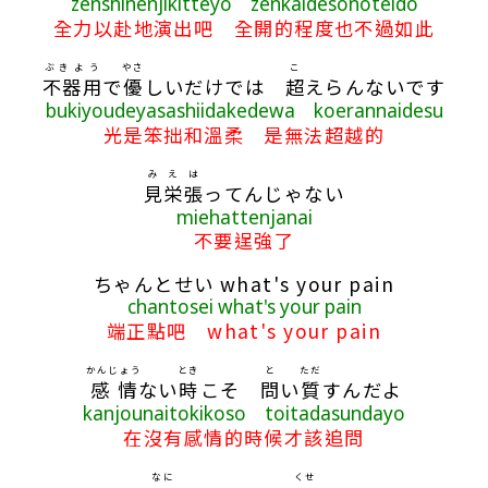
zenshinenjikitteyo zenkaidesonoteido
全力以赴地演出吧 全開的程度也不過如此
ぶきよう
やさ
こ
不器用
で
優
しいだけでは
超
えらんないです
bukiyoudeyasashiidakedewa koerannaidesu
光是笨拙和溫柔 是無法超越的
み
え
は
見
栄
張
ってんじゃない
miehattenjanai
不要逞強了
ちゃんとせい what's your pain
chantosei what's your pain
端正點吧 what's your pain
かんじょう
とき
と
ただ
感情
ない
時
こそ
問
い
質
すんだよ
kanjounaitokikoso toitadasundayo
在沒有感情的時候才該追問
なに
くせ