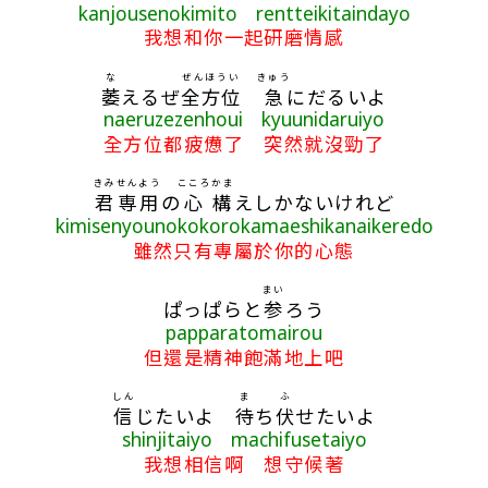
kanjousenokimito rentteikitaindayo
我想和你一起研磨情感
な
ぜんほうい
きゅう
萎
えるぜ
全方位
急
にだるいよ
naeruzezenhoui kyuunidaruiyo
全方位都疲憊了 突然就沒勁了
きみ
せんよう
こころ
かま
君
専用
の
心
構
えしかないけれど
kimisenyounokokorokamaeshikanaikeredo
雖然只有專屬於你的心態
まい
ぱっぱらと
参
ろう
papparatomairou
但還是精神飽滿地上吧
しん
ま
ふ
信
じたいよ
待
ち
伏
せたいよ
shinjitaiyo machifusetaiyo
我想相信啊 想守候著