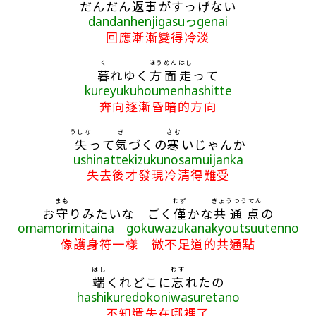
だんだん
返事
がすっげない
dandanhenjigasuっgenai
回應漸漸變得冷淡
く
ほう
めん
はし
暮
れゆく
方
面
走
って
kureyukuhoumenhashitte
奔向逐漸昏暗的方向
うしな
き
さむ
失
って
気
づくの
寒
いじゃんか
ushinattekizukunosamuijanka
失去後才發現冷清得難受
まも
わず
きょうつうてん
お
守
りみたいな ごく
僅
かな
共通点
の
omamorimitaina gokuwazukanakyoutsuutenno
像護身符一樣 微不足道的共通點
はし
わす
端
くれどこに
忘
れたの
hashikuredokoniwasuretano
不知遺失在哪裡了