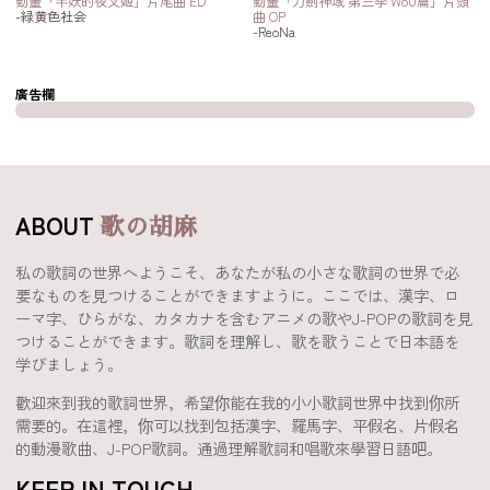
動畫「半妖的夜叉姬」片尾曲 ED
動畫「刀劍神域 第三季 WoU篇」片頭
-緑黄色社会
曲 OP
-ReoNa
廣告欄
ABOUT
歌の胡麻
私の歌詞の世界へようこそ、あなたが私の小さな歌詞の世界で必
要なものを見つけることができますように。ここでは、漢字、ロ
ーマ字、ひらがな、カタカナを含むアニメの歌やJ-POPの歌詞を見
つけることができます。歌詞を理解し、歌を歌うことで日本語を
学びましょう。
歡迎來到我的歌詞世界，希望你能在我的小小歌詞世界中找到你所
需要的。在這裡，你可以找到包括漢字、羅馬字、平假名、片假名
的動漫歌曲、J-POP歌詞。通過理解歌詞和唱歌來學習日語吧。
KEEP IN TOUCH