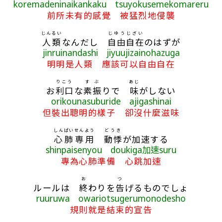
koremadeninaikankaku tsuyokusemekomareru
前所未有的感覺 被猛烈地侵襲
じんるい
じゆうじざい
人類
なんだし
自由自在
のはずが
jinruinandashi jiyuujizainohazuga
明明是人類 應該可以自由自在
りこう
すぶ
あじ
お
利口
な
素振
りで
味
がしない
orikounasuburide ajigashinai
但裝出聰明的樣子 卻沒什麼滋味
しんぱい
せんよう
どうき
心肺
専用
動悸
が加速する
shinpaisenyou doukiga加速suru
專為心肺準備 心跳加速
お
つ
ルールは
終
わりを
告
げるものでしょ
ruuruwa owariotsugerumonodesho
規則就是結束的宣告