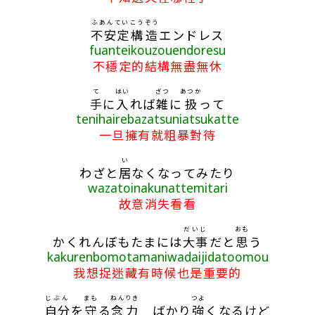
ふあんてい
こうぞう
不安定
構造
エンドレス
fuanteikouzouendoresu
不穩定的結構無盡無休
て
はい
ざつ
あつか
手
に
入
れば
雑
に
扱
って
tenihairebazatsuniatsukatte
一旦擁有就粗暴對待
い
わざと
居
なくなってみたり
wazatoinakunattemitari
故意消失看看
だいじ
おも
かくれんぼもたまには
大事
だと
思
う
kakurenbomotamaniwadaijidatoomou
我想捉迷藏有時候也是重要的
じぶん
まも
ねんりき
つよ
自分
を
守
る
念力
ばかり
強
くなるけど