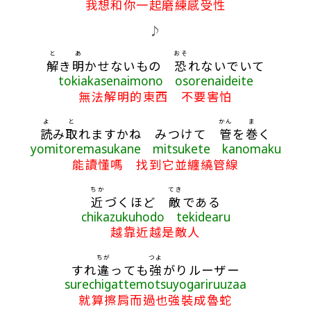
我想和你一起磨練感受性
♪
と
あ
おそ
解
き
明
かせないもの
恐
れないでいて
tokiakasenaimono osorenaideite
無法解明的東西 不要害怕
よ
と
かん
ま
読
み
取
れますかね みつけて
管
を
巻
く
yomitoremasukane mitsukete kanomaku
能讀懂嗎 找到它並纏繞管線
ちか
てき
近
づくほど
敵
である
chikazukuhodo tekidearu
越靠近越是敵人
ちが
つよ
すれ
違
っても
強
がりルーザー
surechigattemotsuyogariruuzaa
就算擦肩而過也強裝成魯蛇