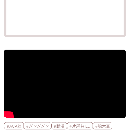
官方Youtube影片
標籤欄
#ACAね
#ダンダダン
#動漫
#片尾曲 ED
#膽大黨