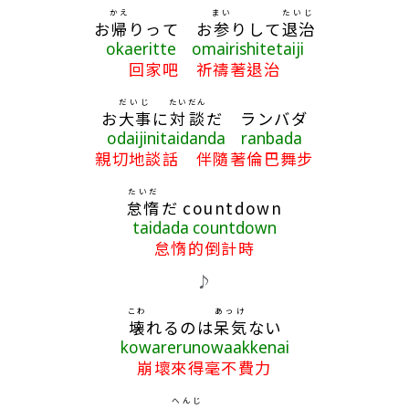
かえ
まい
たいじ
お
帰
りって お
参
りして
退治
okaeritte omairishitetaiji
回家吧 祈禱著退治
だいじ
たいだん
お
大事
に
対談
だ ランバダ
odaijinitaidanda ranbada
親切地談話 伴隨著倫巴舞步
たいだ
怠惰
だ countdown
taidada countdown
怠惰的倒計時
♪
こわ
あっけ
壊
れるのは
呆気
ない
kowarerunowaakkenai
崩壞來得毫不費力
へんじ