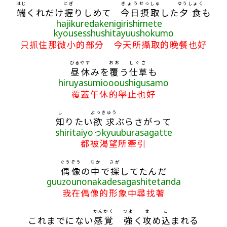
はじ
にぎ
きょう
せっしゅ
ゆうしょく
端
くれだけ
握
りしめて
今日
摂取
した
夕食
も
hajikuredakenigirishimete
kyousesshushitayuushokumo
只抓住那微小的部分 今天所攝取的晚餐也好
ひる
やす
おお
しぐさ
昼
休
みを
覆
う
仕草
も
hiruyasumioooushigusamo
覆蓋午休的舉止也好
し
よっきゅう
知
りたい
欲求
ぶらさがって
shiritaiyoっkyuuburasagatte
都被渴望所牽引
ぐうぞう
なか
さが
偶像
の
中
で
探
してたんだ
guuzounonakadesagashitetanda
我在偶像的形象中尋找著
かんかく
つよ
せ
こ
これまでにない
感覚
強
く
攻
め
込
まれる