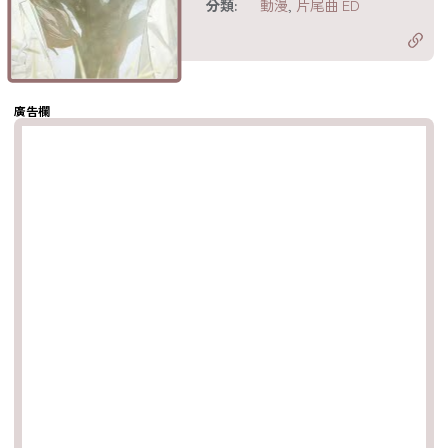
分類:
動漫
,
片尾曲 ED
分享至 X
Twitter)
分享至
hatsapp
複製鏈結
廣告欄