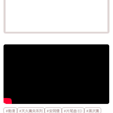
官方Youtube影片
標籤欄
#動漫
#天久鷹央系列
#安岡優
#片尾曲 ED
#黒沢薫