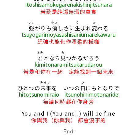
itoshisamokegarenakishinjitsunara
若愛是純潔無瑕的真實
つよ
やさ
う
か
強
がりも
優
しさに
生
まれ
変
わる
tsuyogarimoyasashisaniumarekawaru
逞強也能化作溫柔的模樣
きみ
み
君
となら
見
つかるだろう
kimitonaramitsukarudarou
若是和你在一起 定能找到一個未來
みらい
ひ
ひとつの
未来
を いつの
日
にもとなりで
hitotsunomiraio itsunohinimotonaride
無論何時都在你身旁
You and I (You and I) will be fine
你與我（你與我） 都會沒事的
-End-