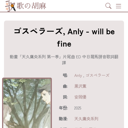
Search
歌の胡麻
ゴスペラーズ, Anly - will be
fine
動畫「天久鷹央系列 第一季」片尾曲 ED 中日羅馬拼音歌詞翻
譯
歌詞及資訊
唱:
Anly
,
ゴスペラーズ
曲:
黒沢薫
詞:
安岡優
年份:
2025
動漫:
天久鷹央系列
分享至
acebook