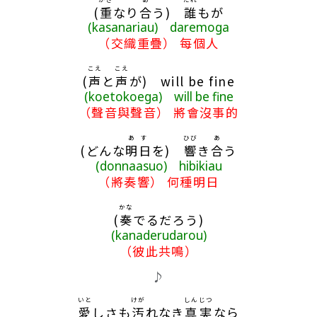
(
重
なり
合
う)
誰
もが
(kasanariau) daremoga
（交織重疊） 每個人
こえ
こえ
(
声
と
声
が) will be fine
(koetokoega) will be fine
（聲音與聲音） 將會沒事的
あす
ひび
あ
(どんな
明日
を)
響
き
合
う
(donnaasuo) hibikiau
（將奏響） 何種明日
かな
(
奏
でるだろう)
(kanaderudarou)
（彼此共鳴）
♪
いと
けが
しんじつ
愛
しさも
汚
れなき
真実
なら