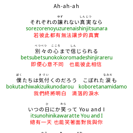
Ah-ah-ah
ゆず
しんじつ
それぞれの
譲
れない
真実
なら
sorezorenoyuzurenaishinjitsunara
若彼此都有無法讓步的真實
べつべつ
こころ
しん
別々
の
心
まで
信
じられる
betsubetsunokokoromadeshinjirareru
即便心意不同 也能彼此相信
ぼく
きづい
なみだ
僕
たちは
気付
くのだろう こぼれた
涙
も
bokutachiwakizuikunodarou koboretanamidamo
我們終將明白 滴落的淚水
ひ
わら
いつの
日
にか
笑
って You and I
itsunohinikawaratte You and I
總有一天 也能笑著面對我與你
かさ
あ
だれ