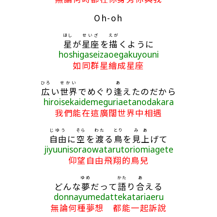
Oh-oh
ほし
せいざ
えが
星
が
星座
を
描
くように
hoshigaseizaoegakuyouni
如同群星繪成星座
ひろ
せかい
あ
広
い
世界
でめぐり
逢
えたのだから
hiroisekaidemeguriaetanodakara
我們能在這廣闊世界中相遇
じゆう
そら
わた
とり
み
あ
自由
に
空
を
渡
る
鳥
を
見
上
げて
jiyuunisoraowatarutoriomiagete
仰望自由飛翔的鳥兒
ゆめ
かた
あ
どんな
夢
だって
語
り
合
える
donnayumedattekatariaeru
無論何種夢想 都能一起訴說