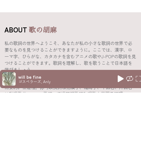
ABOUT
歌の胡麻
私の歌詞の世界へようこそ、あなたが私の小さな歌詞の世界で必
要なものを見つけることができますように。ここでは、漢字、ロ
ーマ字、ひらがな、カタカナを含むアニメの歌やJ-POPの歌詞を見
つけることができます。歌詞を理解し、歌を歌うことで日本語を
学びましょう。
will be fine
歡迎來到我的歌詞世界，希望你能在我的小小歌詞世界中找到你所
ゴスペラーズ, Anly
需要的。在這裡，你可以找到包括漢字、羅馬字、平假名、片假名
的動漫歌曲、J-POP歌詞。通過理解歌詞和唱歌來學習日語吧。
KEEP IN TOUCH
聯絡我
kanogoma.lyrics@gmail.com
POLICY
Privacy Policy