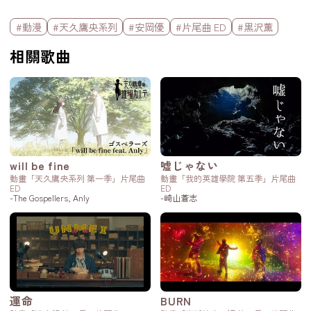
標籤欄
#動漫
#天久鷹央系列
#安岡優
#片尾曲 ED
#黒沢薫
相關歌曲
will be fine
嘘じゃない
動畫「天久鷹央系列 第一季」片尾曲
動畫「我的英雄學院 第五季」片尾曲
ED
ED
-The Gospellers, Anly
-崎山蒼志
運命
BURN