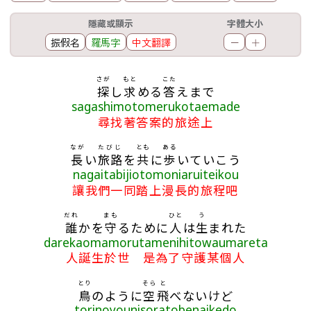
工具欄
隱藏或顯示
字體大小
振假名
羅馬字
中文翻譯
－
＋
歌詞區
さが
もと
こた
探
し
求
める
答
えまで
sagashimotomerukotaemade
尋找著答案的旅途上
なが
たびじ
とも
ある
長
い
旅路
を
共
に
歩
いていこう
nagaitabijiotomoniaruiteikou
讓我們一同踏上漫長的旅程吧
だれ
まも
ひと
う
誰
かを
守
るために
人
は
生
まれた
darekaomamorutamenihitowaumareta
人誕生於世 是為了守護某個人
とり
そら
と
鳥
のように
空
飛
べないけど
torinoyounisoratobenaikedo