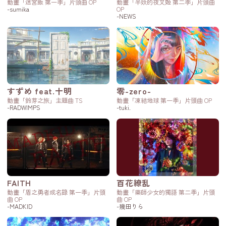
動畫「迷宮飯 第一季」片頭曲 OP
動畫「半妖的夜叉姬 第二季」片頭曲
-sumika
OP
-NEWS
すずめ feat.十明
零-zero-
動畫「鈴芽之旅」主題曲 TS
動畫「凍結地球 第一季」片頭曲 OP
-RADWIMPS
-tuki.
FAITH
百花繚乱
動畫「盾之勇者成名錄 第一季」片頭
動畫「藥師少女的獨語 第二季」片頭
曲 OP
曲 OP
-MADKID
-幾田りら