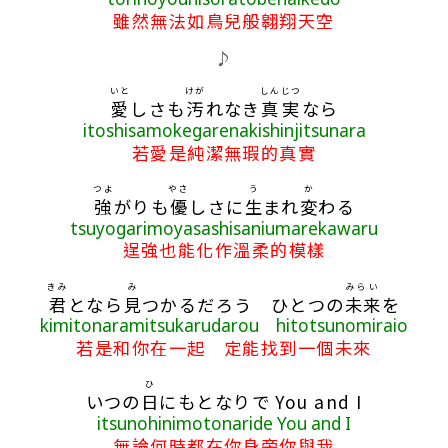
雖然無法如鳥兒般翱翔天空
♪
いと
けが
しんじつ
愛
しさも
汚
れなき
真実
なら
itoshisamokegarenakishinjitsunara
若愛是純潔無瑕的真實
つよ
やさ
う
か
強
がりも
優
しさに
生
まれ
変
わる
tsuyogarimoyasashisaniumarekawaru
逞強也能化作溫柔的模樣
きみ
み
みらい
君
となら
見
つかるだろう ひとつの
未来
を
kimitonaramitsukarudarou hitotsunomiraio
若是和你在一起 定能找到一個未來
ひ
いつの
日
にもとなりで You and I
itsunohinimotonaride You and I
無論何時都在你身旁你與我