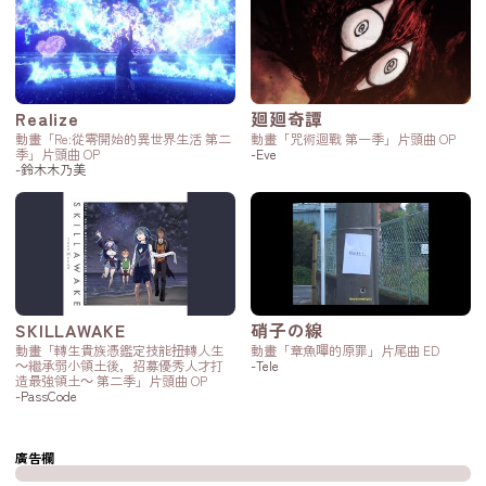
Realize
廻廻奇譚
動畫「Re:從零開始的異世界生活 第二
動畫「咒術迴戰 第一季」片頭曲 OP
季」片頭曲 OP
-Eve
-鈴木木乃美
SKILLAWAKE
硝子の線
動畫「轉生貴族憑鑑定技能扭轉人生
動畫「章魚嗶的原罪」片尾曲 ED
～繼承弱小領土後，招募優秀人才打
-Tele
造最強領土～ 第二季」片頭曲 OP
-PassCode
廣告欄