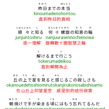
きのう
ほんとう
昨日
までの
本当
kinoumadenohontou
直到昨日的真相
じゅんじゅん
し
なん
じゅう
らせん
ちえ
わ
順々
と
知
る
何
十
螺旋
の
知恵
の
輪
junjuntoshiru nanjuurasennochienowa
逐一理解 旋轉數十圈智慧之輪
と
い
解
けるまで
行
こう
tokerumadeikou
直到解開為止
おか
うえ
ほし
み
かん
さび
丘
の
上
で
星
を
見
ると
感
じるこの
寂
しさも
okanouedehoshiomirutokanjirukonosabishisamo
在山丘上仰望星空 感受到的這份寂寞
あさ
や
て
そ
ころ
わす
朝
焼
けで
手
が
染
まる
頃
にはもう
忘
れてるんだ
asayakedetegasomarukoroniwamouwasureterund