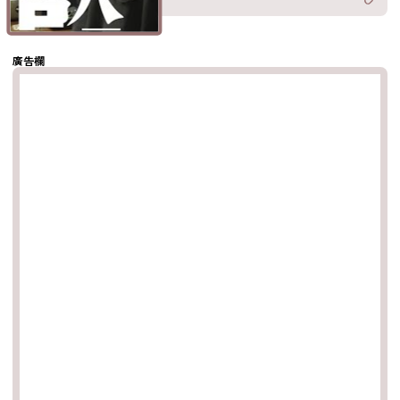
分享至
hatsapp
複製鏈結
廣告欄