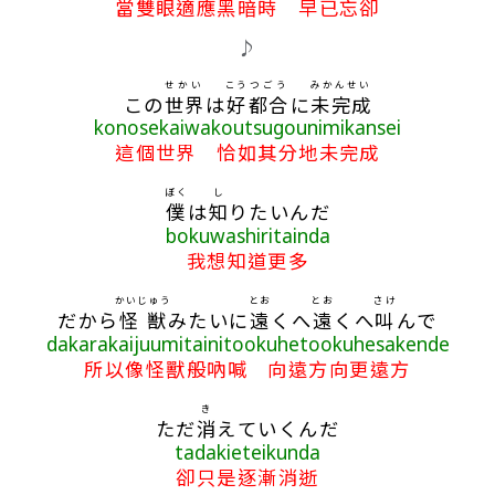
當雙眼適應黑暗時 早已忘卻
♪
せかい
こう
つごう
みかんせい
この
世界
は
好
都合
に
未完成
konosekaiwakoutsugounimikansei
這個世界 恰如其分地未完成
ぼく
し
僕
は
知
りたいんだ
bokuwashiritainda
我想知道更多
かいじゅう
とお
とお
さけ
だから
怪獣
みたいに
遠
くへ
遠
くへ
叫
んで
dakarakaijuumitainitookuhetookuhesakende
所以像怪獸般吶喊 向遠方向更遠方
き
ただ
消
えていくんだ
tadakieteikunda
卻只是逐漸消逝