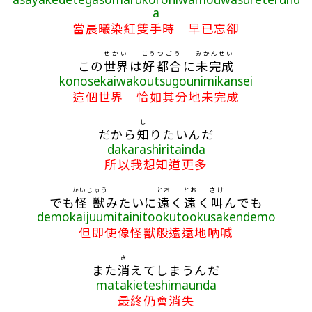
a
當晨曦染紅雙手時 早已忘卻
せかい
こう
つごう
みかんせい
この
世界
は
好
都合
に
未完成
konosekaiwakoutsugounimikansei
這個世界 恰如其分地未完成
し
だから
知
りたいんだ
dakarashiritainda
所以我想知道更多
かいじゅう
とお
とお
さけ
でも
怪獣
みたいに
遠
く
遠
く
叫
んでも
demokaijuumitainitookutookusakendemo
但即使像怪獸般遠遠地吶喊
き
また
消
えてしまうんだ
matakieteshimaunda
最終仍會消失