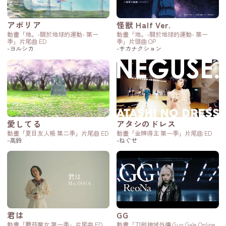
アポリア
怪獣 Half Ver.
動畫「地。-關於地球的運動- 第一
動畫「地。-關於地球的運動- 第一
季」片尾曲 ED
季」片頭曲 OP
-ヨルシカ
-サカナクション
愛してる
アタシのドレス
動畫「夏目友人帳 第二季」片尾曲 ED
動畫「金牌得主 第一季」片尾曲 ED
-高鈴
-ねぐせ
君は
GG
動畫「蘑菇魔女 第一季」片尾曲 ED
動畫「刀劍神域外傳 Gun Gale Online