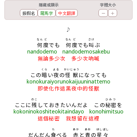
工具欄
隱藏或顯示
字體大小
振假名
羅馬字
中文翻譯
－
＋
歌詞區
♪
なん
ど
なん
ど
さけ
何
度
でも
何
度
でも
叫
ぶ
nandodemo nandodemosakebu
無論多少次 多少次吶喊
くら
よる
かいじゅう
この
暗
い
夜
の
怪獣
になっても
konokuraiyorunokaijuuninattemo
即使化作這黑夜中的怪獸
のこ
ひみつ
ここに
残
しておきたいんだよ この
秘密
を
kokoninokoshiteokitaindayo konohimitsuo
這個秘密 我想留在這裡
た
あか
あお
ほしぼし
だんだん
食
べる
赤
と
青
の
星々