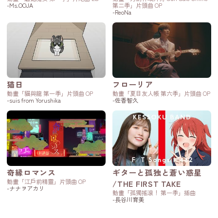
-Ms.OOJA
第二季」片頭曲 OP
-ReoNa
猫日
フローリア
動畫「貓與龍 第一季」片頭曲 OP
動畫「夏目友人帳 第六季」片頭曲 OP
-suis from Yorushika
-佐香智久
奇縁ロマンス
ギターと孤独と蒼い惑星
動畫「江戶前精靈」片頭曲 OP
/THE FIRST TAKE
-ナナヲアカリ
動畫「孤獨搖滾！ 第一季」插曲
-長谷川育美