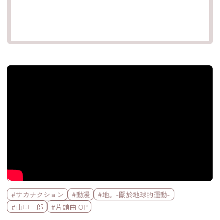
官方Youtube影片
標籤欄
#サカナクション
#動漫
#地。-關於地球的運動-
#山口一郎
#片頭曲 OP