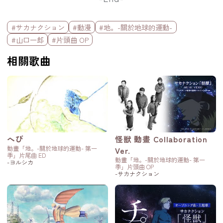
標籤欄
#サカナクション
#動漫
#地。-關於地球的運動-
#山口一郎
#片頭曲 OP
相關歌曲
へび
怪獣 動畫 Collaboration
動畫「地。-關於地球的運動- 第一
Ver.
季」片尾曲 ED
動畫「地。-關於地球的運動- 第一
-ヨルシカ
季」片頭曲 OP
-サカナクション