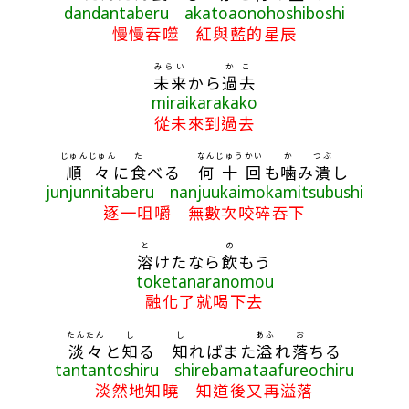
dandantaberu akatoaonohoshiboshi
慢慢吞噬 紅與藍的星辰
みらい
かこ
未来
から
過去
miraikarakako
從未來到過去
じゅんじゅん
た
なん
じゅう
かい
か
つぶ
順々
に
食
べる
何
十
回
も
噛
み
潰
し
junjunnitaberu nanjuukaimokamitsubushi
逐一咀嚼 無數次咬碎吞下
と
の
溶
けたなら
飲
もう
toketanaranomou
融化了就喝下去
たんたん
し
し
あふ
お
淡々
と
知
る
知
ればまた
溢
れ
落
ちる
tantantoshiru shirebamataafureochiru
淡然地知曉 知道後又再溢落