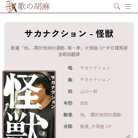
Search
歌の胡麻
サカナクション - 怪獣
動畫「地。-關於地球的運動- 第一季」片頭曲 OP 中日羅馬拼
音歌詞翻譯
歌詞及資訊
唱:
サカナクション
曲:
サカナクション
詞:
山口一郎
年份:
2025
動漫:
地。-關於地球的運動-
分享至
acebook
分類:
動漫
,
片頭曲 OP
分享至 X
Twitter)