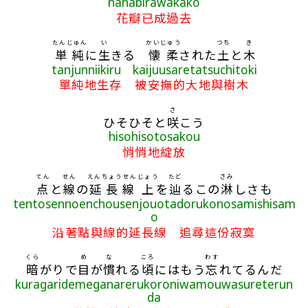
hanabirawakako
花瓣已成過去
たんじゅん
い
かいじゅう
つち
き
単純
に
生
きる
懐柔
された
土
と
木
tanjunniikiru kaijuusaretatsuchitoki
單純地生存 被安撫的大地與樹木
さ
ひそひそと
咲
こう
hisohisotosakou
悄悄地綻放
てん
せん
えんちょうせん
じょう
たど
さみ
点
と
線
の
延長線
上
を
辿
るこの
淋
しさも
tentosennoenchousenjouotadorukonosamishisam
o
沿著點與線的延長線 追尋這份寂寞
くら
め
な
ころ
わす
暗
がりで
目
が
慣
れる
頃
にはもう
忘
れてるんだ
kuragaridemeganarerukoroniwamouwasureterun
da