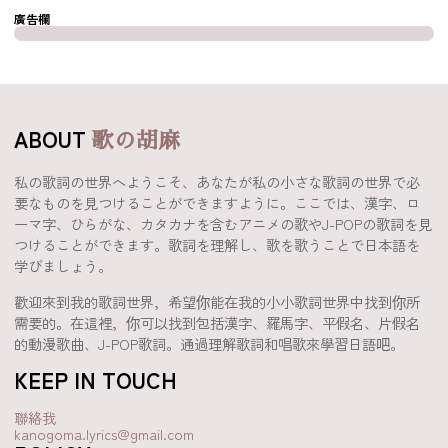
廣告欄
ABOUT
歌の胡麻
私の歌詞の世界へようこそ、あなたが私の小さな歌詞の世界で必
要なものを見つけることができますように。ここでは、漢字、ロ
ーマ字、ひらがな、カタカナを含むアニメの歌やJ-POPの歌詞を見
つけることができます。歌詞を理解し、歌を歌うことで日本語を
学びましょう。
歡迎來到我的歌詞世界，希望你能在我的小小歌詞世界中找到你所
需要的。在這裡，你可以找到包括漢字、羅馬字、平假名、片假名
的動漫歌曲、J-POP歌詞。通過理解歌詞和唱歌來學習日語吧。
KEEP IN TOUCH
聯絡我
kanogoma.lyrics@gmail.com