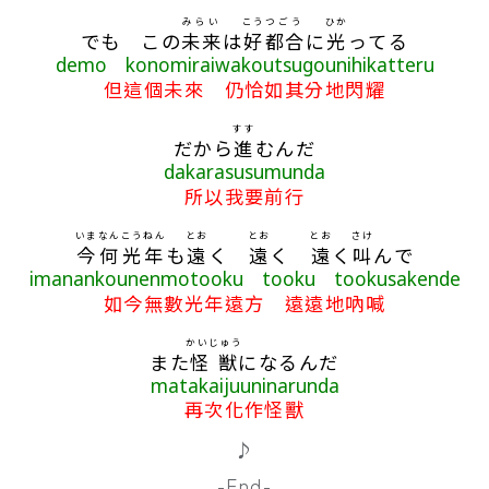
みらい
こう
つごう
ひか
でも この
未来
は
好
都合
に
光
ってる
demo konomiraiwakoutsugounihikatteru
但這個未來 仍恰如其分地閃耀
すす
だから
進
むんだ
dakarasusumunda
所以我要前行
いま
なん
こうねん
とお
とお
とお
さけ
今
何
光年
も
遠
く
遠
く
遠
く
叫
んで
imanankounenmotooku tooku tookusakende
如今無數光年遠方 遠遠地吶喊
かいじゅう
また
怪獣
になるんだ
matakaijuuninarunda
再次化作怪獸
♪
-End-