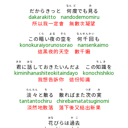
なん
ど
み
だからきっと
何
度
でも
見
る
dakarakitto nandodemomiru
所以我一定會 無數次凝望
くら
よる
そら
なん
せん
かい
この
暗
い
夜
の
空
を
何
千
回
も
konokuraiyorunosorao nansenkaimo
這黑夜的天空 數千遍
きみ
はな
ちしき
君
に
話
しておきたいんだよ この
知識
を
kiminihanashiteokitaindayo konochishikio
我想告訴你 這份知識
たんたん
ち
ち
つぎ
み
淡々
と
散
る
散
ればまた
次
の
実
tantantochiru chirebamatatsuginomi
淡然地散落 落下後又結出新果
はな
かこ
花
びらは
過去