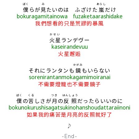
ぼく
み
あらし
僕
らが
見
たいのは ふざけた
嵐
だけ
bokuragamitainowa fuzaketaarashidake
我們想看的只是荒謬的暴風
かせい
火星
ランデヴー
kaseirandevuu
火星邂逅
かがみ
それにランタンも
鏡
もいらない
sorenirantanmokagamimoiranai
不需要燈籠也不需要鏡子
ぼく
くる
つき
はんしょう
僕
の
苦
しさが
月
の
反照
だったらいいのに
bokunokurushisagatsukinohanshoudattaraiinoni
如果我的痛苦是月亮的反照就好了
♪
-End-