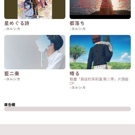
星めぐる詩
都落ち
-ヨルシカ
-ヨルシカ
藍二乗
晴る
-ヨルシカ
動畫「葬送的芙莉蓮 第二季」片頭曲
OP
-ヨルシカ
廣告欄