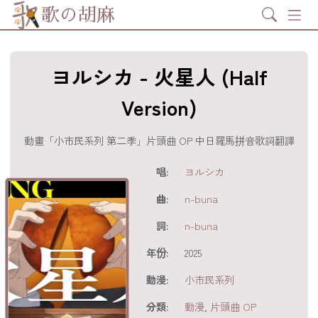
Search
歌の胡麻
ヨルシカ - 火星人 (Half
Version)
動畫「小市民系列 第二季」片頭曲 OP 中日羅馬拼音歌詞翻譯
歌詞及資訊
唱:
ヨルシカ
曲:
n-buna
詞:
n-buna
年份:
2025
動漫:
小市民系列
分享至
acebook
分類:
動漫
,
片頭曲 OP
分享至 X