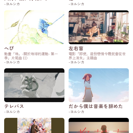
-ヨルシカ
-ヨルシカ
へび
左右盲
動畫「地。-關於地球的運動- 第一
電影「即使，這份戀情今晚就會從世
季」片尾曲 ED
界上消失」主題曲
-ヨルシカ
-ヨルシカ
テレパス
だから僕は音楽を辞めた
-ヨルシカ
-ヨルシカ