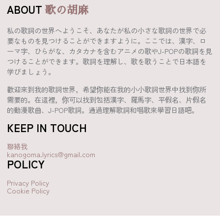
ABOUT
歌の胡麻
私の歌詞の世界へようこそ、あなたが私の小さな歌詞の世界で必
要なものを見つけることができますように。ここでは、漢字、ロ
ーマ字、ひらがな、カタカナを含むアニメの歌やJ-POPの歌詞を見
つけることができます。歌詞を理解し、歌を歌うことで日本語を
学びましょう。
歡迎來到我的歌詞世界，希望你能在我的小小歌詞世界中找到你所
需要的。在這裡，你可以找到包括漢字、羅馬字、平假名、片假名
的動漫歌曲、J-POP歌詞。通過理解歌詞和唱歌來學習日語吧。
KEEP IN TOUCH
聯絡我
kanogoma.lyrics@gmail.com
POLICY
Privacy Policy
Cookie Policy