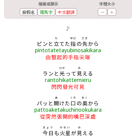
工具欄
隱藏或顯示
字體大小
振假名
羅馬字
中文翻譯
－
＋
歌詞區
♪
た
ゆび
さき
ピンと
立
てた
指
の
先
から
pintotatetayubinosakikara
由豎起的手指尖端
ひか
み
ランと
光
って
見
える
rantohikattemieru
閃閃發光可見
あ
くち
おく
パッと
開
けた
口
の
奥
から
pattoaketakuchinookukara
從突然張開的嘴巴深處
きょう
かせい
み
今日
も
火星
が
見
える