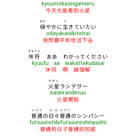
kyoumokaseigamieru
今天也能看到火星
おだ
い
穏
やかに
生
きていたい
odayakaniikiteitai
我想要平和地活下去
きゅうふ
休符
ああ わかってください
kyuufu aa wakattekudasai
休符 啊 請理解
かせい
火星
ランデヴー
kaseirandevuu
火星邂逅
ふつう
ひび
ふつう
普通
の
日々
普通
のシンパシー
futsuunohibifutsuunoshinpashii
普通的日子普通的同感