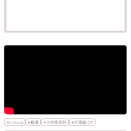
官方Youtube影片
標籤欄
#n-buna
#動漫
#小市民系列
#片頭曲 OP