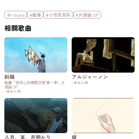
標籤欄
#n-buna
#動漫
#小市民系列
#片頭曲 OP
相關歌曲
斜陽
アルジャーノン
動畫「我內心的糟糕念頭 第一季」片
-ヨルシカ
頭曲 OP
-ヨルシカ
八月、某、月明かり
櫂