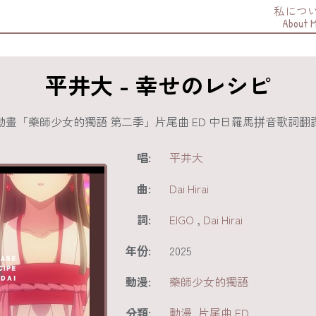
私につ
About 
平井大 - 幸せのレシピ
動畫「藥師少女的獨語 第二季」片尾曲 ED 中日羅馬拼音歌詞
唱:
平井大
曲:
Dai Hirai
詞:
EIGO
,
Dai Hirai
年份:
2025
動漫:
藥師少女的獨語
分類:
動漫
,
片尾曲 ED