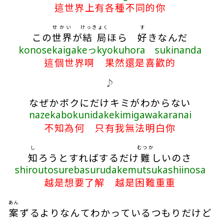
這世界上有各種不同的你
せかい
けっきょく
す
この
世界
が
結局
ほら
好
きなんだ
konosekaigakeっkyokuhora sukinanda
這個世界啊 果然還是喜歡的
♪
なぜかボクにだけキミがわからない
nazekabokunidakekimigawakaranai
不知為何 只有我無法明白你
し
むつか
知
ろうとすればするだけ
難
しいのさ
shiroutosurebasurudakemutsukashiinosa
越是想要了解 越是困難重重
あん
案
ずるよりなんてわかっているつもりだけど