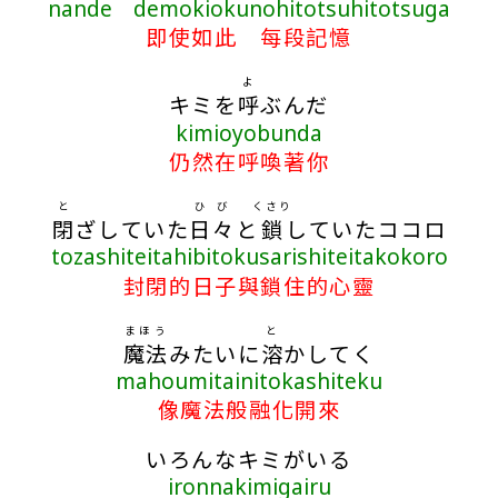
nande demokiokunohitotsuhitotsuga
即使如此 每段記憶
よ
キミを
呼
ぶんだ
kimioyobunda
仍然在呼喚著你
と
ひび
くさり
閉
ざしていた
日々
と
鎖
していたココロ
tozashiteitahibitokusarishiteitakokoro
封閉的日子與鎖住的心靈
まほう
と
魔法
みたいに
溶
かしてく
mahoumitainitokashiteku
像魔法般融化開來
いろんなキミがいる
ironnakimigairu