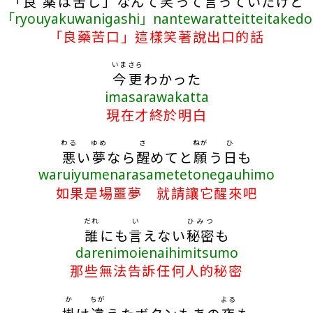
「
良薬
は
苦
し」なんて
笑
って
言
っていたけど
「ryouyakuwanigashi」nantewaratteitteitakedo
「良藥苦口」這樣笑著說出口的話
いま
さら
今
更
わかった
imasarawakatta
現在才終於明白
わる
ゆめ
さ
ねが
ひ
悪
い
夢
なら
醒
めてと
願
う
日
も
waruiyumenarasametetonegauhimo
如果是場噩夢 就請讓它醒來吧
だれ
い
ひみつ
誰
にも
言
えない
秘密
も
darenimoienaihimitsumo
那些無法告訴任何人的秘密
か
ちが
よる