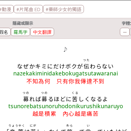
#動漫
#片尾曲 ED
#藥師少女的獨語
隱藏或顯示
字體
假名
羅馬字
中文翻譯
－
♪
つた
なぜかキミにだけボクが
伝
わらない
nazekakiminidakebokugatsutawaranai
不知為何 只有你我傳達不到
つの
つの
くる
募
れば
募
るほどに
苦
しくなるよ
tsunorebatsunoruhodonikurushikunaruyo
越是積累 內心越是痛苦
りょうやく
にが
わら
い