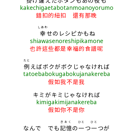
掛
け
違
えたボタンもあの
夜
も
kakechigaetabotanmoanoyorumo
錯扣的紐扣 還有那晚
しあわ
幸
せのレシピかもね
shiawasenoreshipikamone
也許這些都是幸福的食譜呢
たと
例
えばボクがボクじゃなければ
tatoebabokugabokujanakereba
假如我不是我
キミがキミじゃなければ
kimigakimijanakereba
假如你不是你
きおく
ひと
ひと
なんで でも
記憶
の
一
つ
一
つが