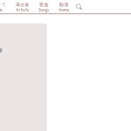
いて
演出者
歌曲
動漫
Search
Me
Artists
Songs
Anime
翻譯