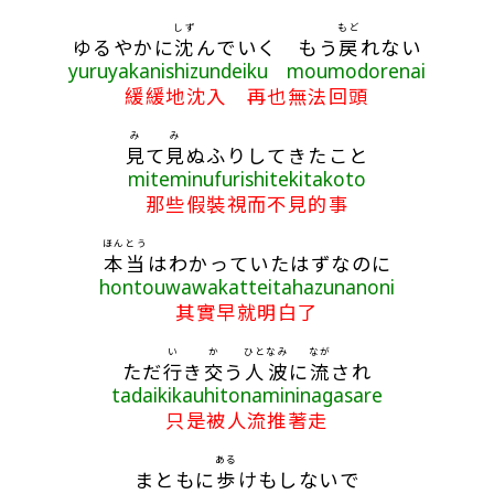
しず
もど
ゆるやかに
沈
んでいく もう
戻
れない
yuruyakanishizundeiku moumodorenai
緩緩地沈入 再也無法回頭
み
み
見
て
見
ぬふりしてきたこと
miteminufurishitekitakoto
那些假裝視而不見的事
ほんとう
本当
はわかっていたはずなのに
hontouwawakatteitahazunanoni
其實早就明白了
い
か
ひと
なみ
なが
ただ
行
き
交
う
人
波
に
流
され
tadaikikauhitonamininagasare
只是被人流推著走
ある
まともに
歩
けもしないで