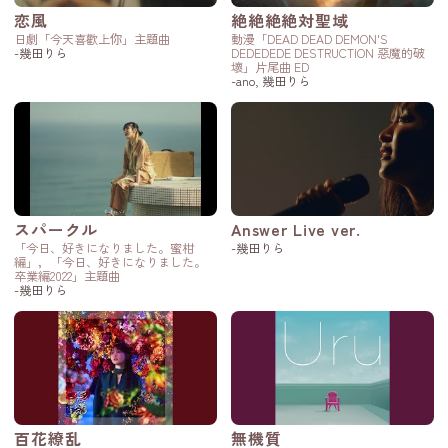
恋風
絶絶絶絶対聖域
日劇「今天喜歡上你」主題曲
動漫「DEAD DEAD DEMON'S
-幾田りら
DEDEDEDE DESTRUCTION 惡魔的破
壞」片尾曲 ED
-ano, 幾田りら
スパークル
Answer Live ver.
「今日、好きになりました。蜜柑
-幾田りら
編」，「今日、好きになりました。
卒業編2022」主題曲
-幾田りら
百花繚乱
無機質