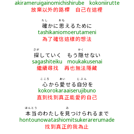
akirameruigainomichishirube kokoniirutte
放棄以外的路標 自己在這裡
たし
おも
確
かに
思
えるために
tashikaniomoerutameni
為了確信這樣的想法
さが
かく
探
していく もう
隠
せない
sagashiteiku moukakusenai
繼續尋找 再也無法隱藏
こころ
あい
じぶん
心
から
愛
せる
自分
を
kokorokaraaiserujibuno
直到找到真正能愛的自己
ほんとう
み
本当
のわたしを
見
つけられるまで
hontounowatashiomitsukerarerumade
找到真正的我為止