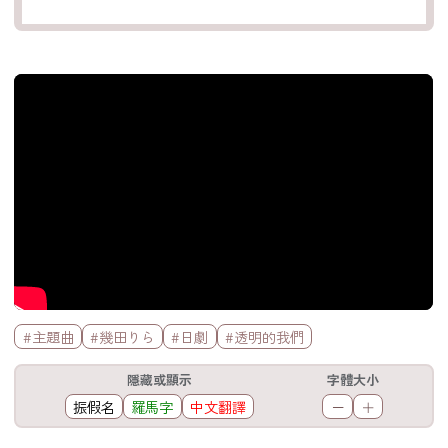
官方Youtube影片
標籤欄
#主題曲
#幾田りら
#日劇
#透明的我們
工具欄
隱藏或顯示
字體大小
振假名
羅馬字
中文翻譯
－
＋