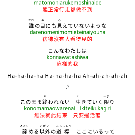
matomoniarukemoshinaide
連正常行走都做不到
だれ
め
み
誰
の
目
にも
見
えていないような
darenomenimomieteinaiyouna
彷彿沒有人看得見的
こんなわたしは
konnawatashiwa
這樣的我
Ha-ha-ha-ha Ha-ha-ha-ha Ah-ah-ah-ah-ah
♪
お
い
かぎ
このまま
終
われない
生
きていく
限
り
konomamaowarenai ikiteikukagiri
無法就此結束 只要還活著
あきら
いがい
みち
しるべ
諦
める
以外
の
道
標
ここにいるって