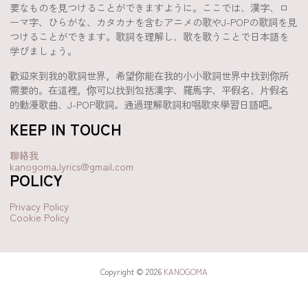
要なものを見つけることができますように。ここでは、漢字、ロ
ーマ字、ひらがな、カタカナを含むアニメの歌やJ-POPの歌詞を見
つけることができます。歌詞を理解し、歌を歌うことで日本語を
学びましょう。
歡迎來到我的歌詞世界，希望你能在我的小小歌詞世界中找到你所
需要的。在這裡，你可以找到包括漢字、羅馬字、平假名、片假名
的動漫歌曲、J-POP歌詞。通過理解歌詞和唱歌來學習日語吧。
KEEP IN TOUCH
聯絡我
kanogoma.lyrics@gmail.com
POLICY
Privacy Policy
Cookie Policy
Copyright © 2026
KANOGOMA