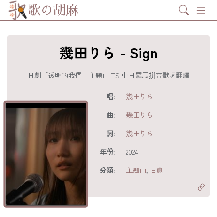
Search
歌の胡麻
幾田りら - Sign
日劇「透明的我們」主題曲 TS 中日羅馬拼音歌詞翻譯
歌詞及資訊
唱:
幾田りら
曲:
幾田りら
詞:
幾田りら
年份:
2024
分享至
acebook
分類:
主題曲
,
日劇
分享至 X
Twitter)
分享至
hatsapp
複製鏈結