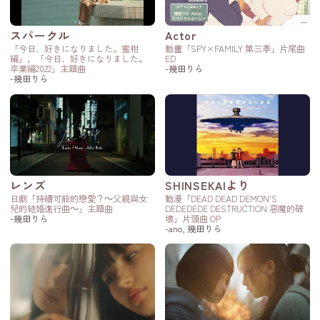
スパークル
Actor
「今日、好きになりました。蜜柑
動畫「SPY×FAMILY 第三季」片尾曲
編」，「今日、好きになりました。
ED
卒業編2022」主題曲
-幾田りら
-幾田りら
レンズ
SHINSEKAIより
日劇「持續可能的戀愛？～父親與女
動漫「DEAD DEAD DEMON'S
兒的結婚進行曲～」主題曲
DEDEDEDE DESTRUCTION 惡魔的破
-幾田りら
壞」片頭曲 OP
-ano, 幾田りら