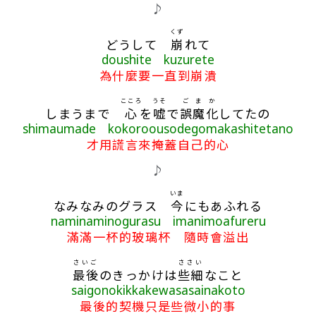
歌詞區
♪
くず
どうして
崩
れて
doushite kuzurete
為什麼要一直到崩潰
こころ
うそ
ご
ま
か
しまうまで
心
を
嘘
で
誤
魔
化
してたの
shimaumade kokoroousodegomakashitetano
才用謊言來掩蓋自己的心
♪
いま
なみなみのグラス
今
にもあふれる
naminaminogurasu imanimoafureru
滿滿一杯的玻璃杯 隨時會溢出
さいご
ささい
最後
のきっかけは
些細
なこと
saigonokikkakewasasainakoto
最後的契機只是些微小的事