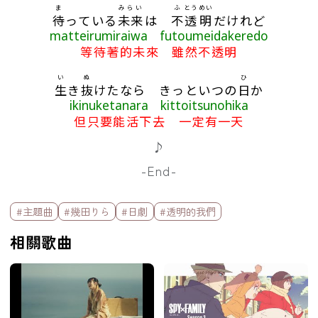
ま
みらい
ふ
とうめい
待
っている
未来
は
不
透明
だけれど
matteirumiraiwa futoumeidakeredo
等待著的未來 雖然不透明
い
ぬ
ひ
生
き
抜
けたなら きっといつの
日
か
ikinuketanara kittoitsunohika
但只要能活下去 一定有一天
♪
-End-
標籤欄
#主題曲
#幾田りら
#日劇
#透明的我們
相關歌曲