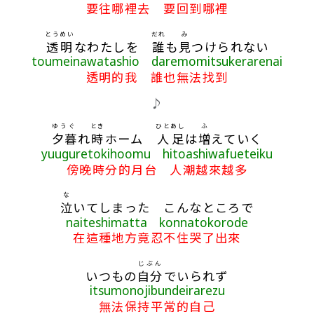
要往哪裡去 要回到哪裡
とうめい
だれ
み
透明
なわたしを
誰
も
見
つけられない
toumeinawatashio daremomitsukerarenai
透明的我 誰也無法找到
♪
ゆうぐ
とき
ひと
あし
ふ
夕暮
れ
時
ホーム
人
足
は
増
えていく
yuuguretokihoomu hitoashiwafueteiku
傍晚時分的月台 人潮越來越多
な
泣
いてしまった こんなところで
naiteshimatta konnatokorode
在這種地方竟忍不住哭了出來
じぶん
いつもの
自分
でいられず
itsumonojibundeirarezu
無法保持平常的自己