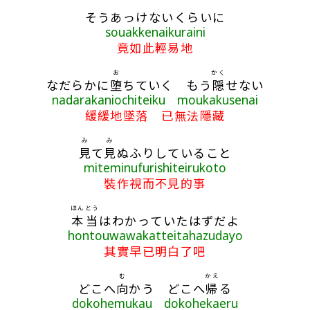
そうあっけないくらいに
souakkenaikuraini
竟如此輕易地
お
かく
なだらかに
堕
ちていく もう
隠
せない
nadarakaniochiteiku moukakusenai
緩緩地墜落 已無法隱藏
み
み
見
て
見
ぬふりしていること
miteminufurishiteirukoto
裝作視而不見的事
ほんとう
本当
はわかっていたはずだよ
hontouwawakatteitahazudayo
其實早已明白了吧
む
かえ
どこへ
向
かう どこへ
帰
る
dokohemukau dokohekaeru