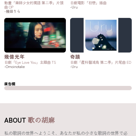
動畫「藥師少女的獨語 第二季」片頭
日劇電影「初戀」插曲
曲 OP
-Uru
-幾田りら
幾億光年
奇蹟
日劇「Eye Love You」主題曲 TS
日劇「產科醫鴻鳥 第二季」片尾曲 ED
-Omoinotake
-Uru
廣告欄
ABOUT
歌の胡麻
私の歌詞の世界へようこそ、あなたが私の小さな歌詞の世界で必