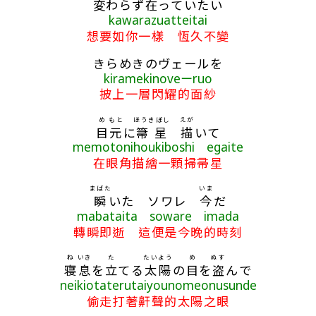
変
わらず
在
っていたい
kawarazuatteitai
想要如你一樣 恆久不變
きらめきのヴェールを
kiramekinoveーruo
披上一層閃耀的面紗
め
もと
ほうきぼし
えが
目
元
に
箒星
描
いて
memotonihoukiboshi egaite
在眼角描繪一顆掃帚星
まばた
いま
瞬
いた ソワレ
今
だ
mabataita soware imada
轉瞬即逝 這便是今晚的時刻
ね
いき
た
たいよう
め
ぬす
寝
息
を
立
てる
太陽
の
目
を
盗
んで
neikiotaterutaiyounomeonusunde
偷走打著鼾聲的太陽之眼