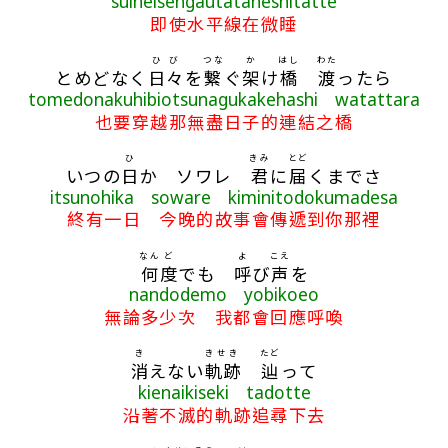
suiheisengautataneshitatte
即使水平線在微睡
ひび
つな
か
はし
わた
とめどなく
日々
を
繋
ぐ
架
け
橋
渡
ったら
tomedonakuhibiotsunagukakehashi watattara
也要穿越那無盡日子的連結之橋
ひ
きみ
とど
いつの
日
か ソワレ
君
に
届
くまでさ
itsunohika soware kiminitodokumadesa
終有一日 今晚的故事會傳遞到你那裡
なん
ど
よ
こえ
何
度
でも
呼
び
声
を
nandodemo yobikoeo
無論多少次 我都會回應呼喚
き
きせき
たど
消
えない
軌跡
辿
って
kienaikiseki tadotte
沿著不滅的軌跡追尋下去