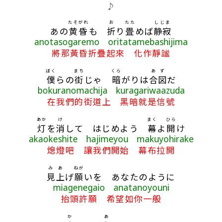
歌詞區
♪
たそがれ
お
たた
しじま
あの
黄昏
も
折
り
畳
めば
静寂
anotasogaremo oritatamebashijima
將那黃昏折疊起來 化作靜謐
ぼく
まち
くら
あ
ず
僕
らの
街
じゃ
暗
がりは
合
図
だ
bokuranomachija kuragariwaazuda
在我們的街道上 黑暗就是信號
あか
け
まく
ひら
灯
を
消
して はじめよう
幕
よ
開
け
akaokeshite hajimeyou makuyohirake
熄燈吧 讓我們開始 幕布拉開
み
あ
ねが
見
上
げ
願
いを あなたのように
miagenegaio anatanoyouni
抬頭許願 希望如你一般
か
あ