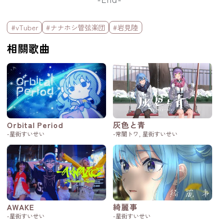
標籤欄
#vTuber
#ナナホシ管弦楽団
#岩見陸
相關歌曲
Orbital Period
灰色と青
-星街すいせい
-常闇トワ, 星街すいせい
AWAKE
綺麗事
-星街すいせい
-星街すいせい