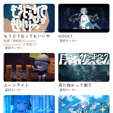
もうどうなってもいいや
GHOST
動畫「機動戦士Gundam
-星街すいせい
GQuuuuuuX」片尾曲 ED
-星街すいせい
ムーンライト
月に向かって撃て
-星街すいせい
-星街すいせい