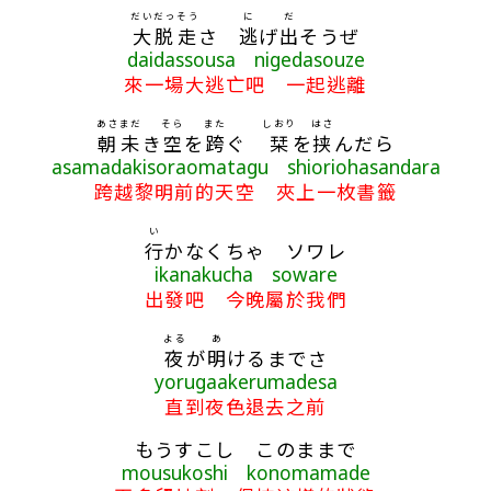
だいだっそう
に
だ
大脱走
さ
逃
げ
出
そうぜ
daidassousa nigedasouze
來一場大逃亡吧 一起逃離
あさ
まだ
そら
また
しおり
はさ
朝
未
き
空
を
跨
ぐ
栞
を
挟
んだら
asamadakisoraomatagu shioriohasandara
跨越黎明前的天空 夾上一枚書籤
い
行
かなくちゃ ソワレ
ikanakucha soware
出發吧 今晚屬於我們
よる
あ
夜
が
明
けるまでさ
yorugaakerumadesa
直到夜色退去之前
もうすこし このままで
mousukoshi konomamade