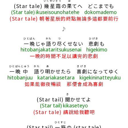
いく
せいそう
は
(Star tale)
幾
星霜
の
果
てへ どこまでも
(Star tale) ikuseisounohatehe dokomademo
(Star tale) 朝著星辰的終點無論多遠都要前行
♪
ひと
ばん
かた
つ
ひげき
一
晩
じゃ
語
り
尽
くせない
悲劇
も
hitobanjakataritsukusenai higekimo
一晚的時間不足以講完的悲劇
ひと
ばん
じゅう
かた
あ
きげき
一
晩
中
語
り
明
かせたら
喜劇
になってゆく
hitobanjuu katariakasetara kigekininatteyuku
如果能徹夜暢談 那便會成為喜劇
き
(Star tail)
聞
かせてよ
(Star tail) kikaseteyo
(Star tale) 請說給我聽吧
ひとすじ
(Star tail)
一筋
の (star tale)