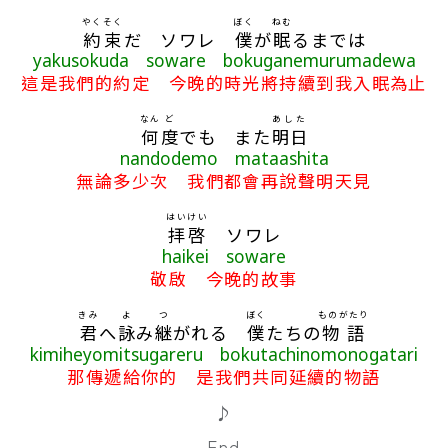
やくそく
ぼく
ねむ
約束
だ ソワレ
僕
が
眠
るまでは
yakusokuda soware bokuganemurumadewa
這是我們的約定 今晚的時光將持續到我入眠為止
なん
ど
あした
何
度
でも また
明日
nandodemo mataashita
無論多少次 我們都會再說聲明天見
はいけい
拝啓
ソワレ
haikei soware
敬啟 今晚的故事
きみ
よ
つ
ぼく
ものがたり
君
へ
詠
み
継
がれる
僕
たちの
物語
kimiheyomitsugareru bokutachinomonogatari
那傳遞給你的 是我們共同延續的物語
♪
-End-