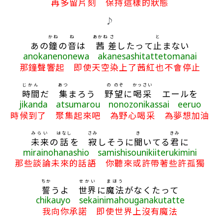
再多留片刻 保持這樣的狀態
♪
かね
ね
あかね
さ
と
あの
鐘
の
音
は
茜
差
したって
止
まない
anokanenonewa akanesashitattetomanai
那鐘聲響起 即使天空染上了茜紅也不會停止
じかん
あつ
の
のぞ
かっさい
時間
だ
集
まろう
野
望
に
喝采
エールを
jikanda atsumarou nonozonikassai eeruo
時候到了 聚集起來吧 為野心喝采 為夢想加油
みらい
はなし
さみ
き
きみ
未来
の
話
を
寂
しそうに
聞
いてる
君
に
mirainohanashio samishisounikiiterukimini
那些談論未來的話語 你聽來或許帶著些許孤獨
ちか
せかい
まほう
誓
うよ
世界
に
魔法
がなくたって
chikauyo sekainimahouganakutatte
我向你承諾 即使世界上沒有魔法