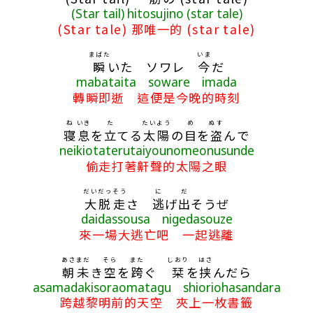
(Star tail) hitosujino (star tale)
(Star tale) 那唯一的 (star tale)
まばた
いま
瞬
いた ソワレ
今
だ
mabataita soware imada
轉瞬即逝 這便是今晚的時刻
ね
いき
た
たいよう
め
ぬす
寝
息
を
立
てる
太陽
の
目
を
盗
んで
neikiotaterutaiyounomeonusunde
偷走打著鼾聲的太陽之眼
だいだっそう
に
だ
大脱走
さ
逃
げ
出
そうぜ
daidassousa nigedasouze
來一場大逃亡吧 一起逃離
あさ
まだ
そら
また
しおり
はさ
朝
未
き
空
を
跨
ぐ
栞
を
挟
んだら
asamadakisoraomatagu shioriohasandara
跨越黎明前的天空 夾上一枚書籤