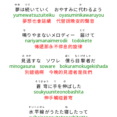
ゆめ
つづ
か
夢
は
続
いていく おやすみに
代
わるよう
yumewatsuzuiteiku oyasuminikawaruyou
夢想也會延續 代替說晚安的聲音
な
とど
鳴
りやまないメロディー
届
けて
nariyamanaimerodii todokete
傳遞那永不停息的旋律
み
のが
ぼく
もくげきしゃ
見
逃
すな ソワレ
僕
ら
目撃者
だ
minogasuna soware bokuramokugekishada
別錯過啊 今晚的見證者是我們
そうきゅう
て
の
蒼穹
に
手
を
伸
ばした
soukyuuniteonobashita
伸手觸碰蒼穹
すいへいせん
ね
水平線
がうたた
寝
したって