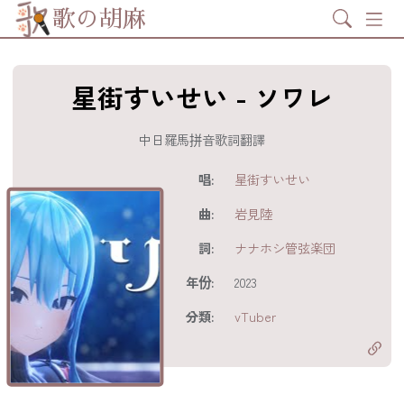
Search
歌の胡麻
星街すいせい - ソワレ
中日羅馬拼音歌詞翻譯
歌詞及資訊
唱:
星街すいせい
曲:
岩見陸
詞:
ナナホシ管弦楽団
年份:
2023
分享至
acebook
分類:
vTuber
分享至 X
Twitter)
分享至
hatsapp
複製鏈結