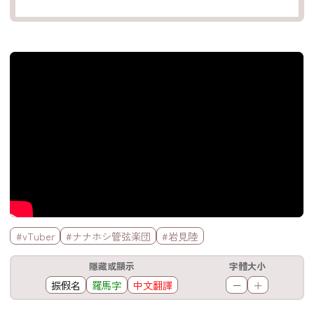
官方Youtube影片
標籤欄
#vTuber
#ナナホシ管弦楽団
#岩見陸
工具欄
隱藏或顯示
字體大小
振假名
羅馬字
中文翻譯
－
＋