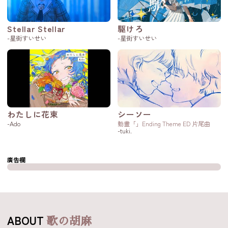
Stellar Stellar
駆けろ
-星街すいせい
-星街すいせい
わたしに花束
シーソー
-Ado
動畫「」Ending Theme ED 片尾曲
-tuki.
廣告欄
ABOUT
歌の胡麻