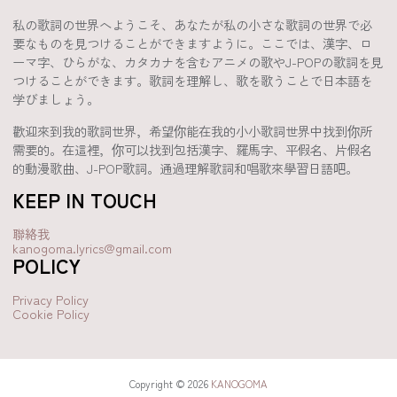
私の歌詞の世界へようこそ、あなたが私の小さな歌詞の世界で必
要なものを見つけることができますように。ここでは、漢字、ロ
ーマ字、ひらがな、カタカナを含むアニメの歌やJ-POPの歌詞を見
つけることができます。歌詞を理解し、歌を歌うことで日本語を
学びましょう。
歡迎來到我的歌詞世界，希望你能在我的小小歌詞世界中找到你所
需要的。在這裡，你可以找到包括漢字、羅馬字、平假名、片假名
的動漫歌曲、J-POP歌詞。通過理解歌詞和唱歌來學習日語吧。
KEEP IN TOUCH
聯絡我
kanogoma.lyrics@gmail.com
POLICY
Privacy Policy
Cookie Policy
Copyright © 2026
KANOGOMA