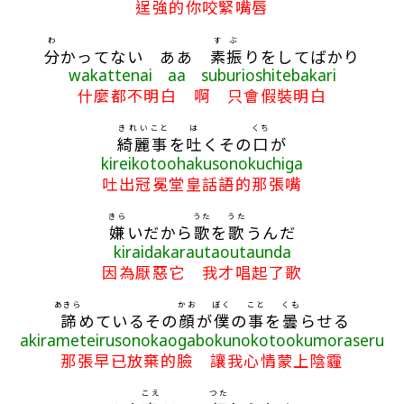
逞強的你咬緊嘴唇
わ
すぶ
分
かってない ああ
素振
りをしてばかり
wakattenai aa suburioshitebakari
什麼都不明白 啊 只會假裝明白
きれい
こと
は
くち
綺麗
事
を
吐
くその
口
が
kireikotoohakusonokuchiga
吐出冠冕堂皇話語的那張嘴
きら
うた
うた
嫌
いだから
歌
を
歌
うんだ
kiraidakarautaoutaunda
因為厭惡它 我才唱起了歌
あきら
かお
ぼく
こと
くも
諦
めているその
顔
が
僕
の
事
を
曇
らせる
akirameteirusonokaogabokunokotookumoraseru
那張早已放棄的臉 讓我心情蒙上陰霾
こえ
つた