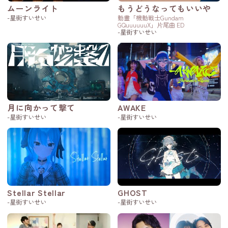
ムーンライト
もうどうなってもいいや
-星街すいせい
動畫「機動戦士Gundam
GQuuuuuuX」片尾曲 ED
-星街すいせい
月に向かって撃て
AWAKE
-星街すいせい
-星街すいせい
Stellar Stellar
GHOST
-星街すいせい
-星街すいせい