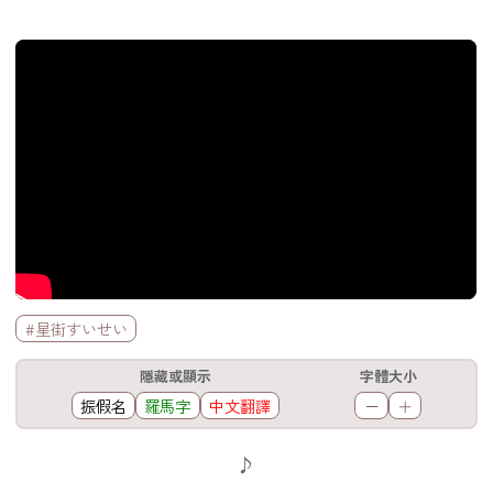
官方Youtube影片
標籤欄
#星街すいせい
工具欄
隱藏或顯示
字體大小
振假名
羅馬字
中文翻譯
－
＋
歌詞區
♪