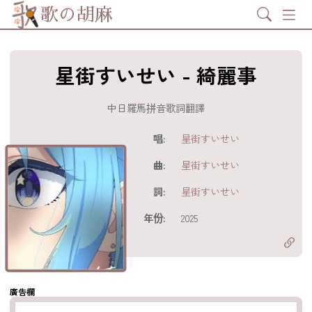
Search
歌の胡麻
星街すいせい - 綺麗事
中日羅馬拼音歌詞翻譯
歌詞及資訊
唱:
星街すいせい
曲:
星街すいせい
詞:
星街すいせい
分享至
acebook
年份:
2025
分享至 X
Twitter)
分享至
hatsapp
複製鏈結
廣告欄