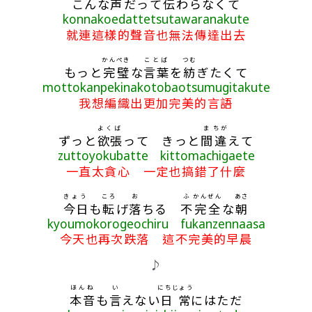
こんな
声
だって
伝
わらなくて
konnakoedattetsutawaranakute
就連這樣的聲音也無法傳達出去
かんぺき
ことば
つむ
もっと
完璧
な
言葉
を
紡
ぎたくて
mottokanpekinakotobaotsumugitakute
我想編織出更加完美的言語
よくば
ま
ちが
ずっと
欲張
って きっと
間
違
えて
zuttoyokubatte kittomachigaete
一直太貪心 一定也搞錯了什麼
きょう
ころ
お
ふ
かんぜん
あさ
今日
も
転
げ
落
ちる
不
完全
な
朝
kyoumokorogeochiru fukanzennaasa
今天也再次跌落 這不完美的早晨
♪
ほんね
い
にちじょう
本音
も
言
えない
日常
にはただ