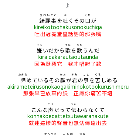
♪
きれい
こと
は
くち
綺麗
事
を
吐
くその
口
が
kireikotoohakusonokuchiga
吐出冠冕堂皇話語的那張嘴
きら
うた
うた
嫌
いだから
歌
を
歌
うんだ
kiraidakarautaoutaunda
因為厭惡它 我才唱起了歌
あきら
かお
きみ
こと
くる
諦
めているその
顔
が
君
の
事
を
苦
しめる
akirameteirusonokaogakiminokotookurushimeru
那張早已放棄的臉 正讓你痛苦不堪
こえ
つた
こんな
声
だって
伝
わらなくて
konnakoedattetsutawaranakute
就連這樣的聲音也無法傳達出去
かんぺき
ことば
つむ