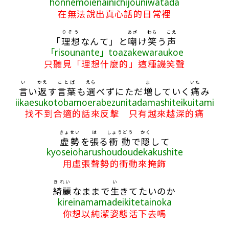
honnemoienainichijouniwatada
在無法說出真心話的日常裡
りそう
あざ
わら
こえ
「
理想
なんて」と
嘲
け
笑
う
声
「risounante」toazakewaraukoe
只聽見「理想什麼的」這種譏笑聲
い
かえ
ことば
えら
ま
いた
言
い
返
す
言葉
も
選
べずにただ
増
していく
痛
み
iikaesukotobamoerabezunitadamashiteikuitami
找不到合適的話來反擊 只有越來越深的痛
きょせい
は
しょうどう
かく
虚勢
を
張
る
衝動
で
隠
して
kyoseioharushoudoudekakushite
用虛張聲勢的衝動來掩飾
きれい
い
綺麗
なままで
生
きてたいのか
kireinamamadeikitetainoka
你想以純潔姿態活下去嗎