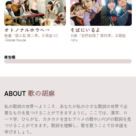
オトノナルホウヘ→
そばにいるよ
動畫「銀之匙 第二季」片尾曲 ED
日劇「我們結婚了 第四季」主題曲
-Goose house
-Uru
廣告欄
ABOUT
歌の胡麻
私の歌詞の世界へようこそ、あなたが私の小さな歌詞の世界で必
要なものを見つけることができますように。ここでは、漢字、ロ
ーマ字、ひらがな、カタカナを含むアニメの歌やJ-POPの歌詞を見
つけることができます。歌詞を理解し、歌を歌うことで日本語を
学びましょう。