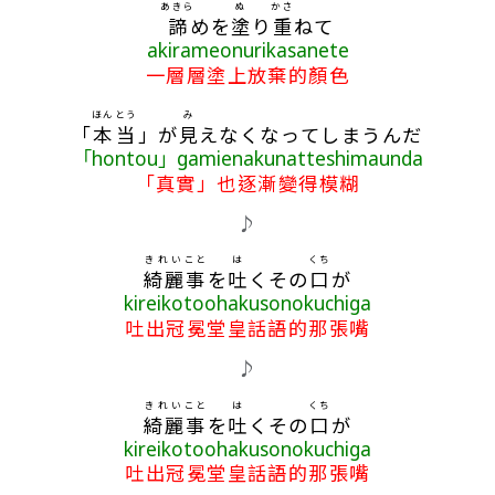
あきら
ぬ
かさ
諦
めを
塗
り
重
ねて
akirameonurikasanete
一層層塗上放棄的顏色
ほんとう
み
「
本当
」が
見
えなくなってしまうんだ
「hontou」gamienakunatteshimaunda
「真實」也逐漸變得模糊
♪
きれい
こと
は
くち
綺麗
事
を
吐
くその
口
が
kireikotoohakusonokuchiga
吐出冠冕堂皇話語的那張嘴
♪
きれい
こと
は
くち
綺麗
事
を
吐
くその
口
が
kireikotoohakusonokuchiga
吐出冠冕堂皇話語的那張嘴