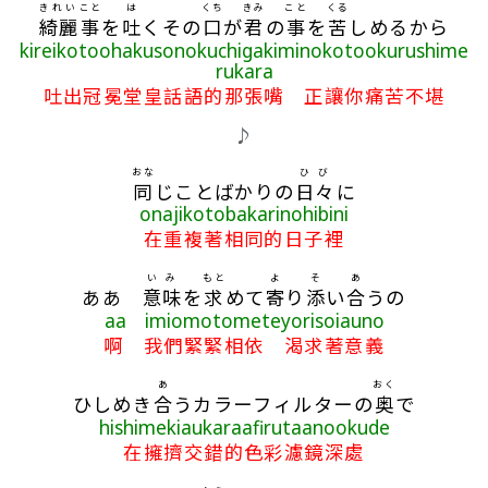
きれい
こと
は
くち
きみ
こと
くる
綺麗
事
を
吐
くその
口
が
君
の
事
を
苦
しめるから
kireikotoohakusonokuchigakiminokotookurushime
rukara
吐出冠冕堂皇話語的那張嘴 正讓你痛苦不堪
♪
おな
ひび
同
じことばかりの
日々
に
onajikotobakarinohibini
在重複著相同的日子裡
いみ
もと
よ
そ
あ
ああ
意味
を
求
めて
寄
り
添
い
合
うの
aa imiomotometeyorisoiauno
啊 我們緊緊相依 渴求著意義
あ
おく
ひしめき
合
うカラーフィルターの
奥
で
hishimekiaukaraafirutaanookude
在擁擠交錯的色彩濾鏡深處