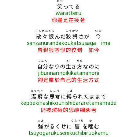
わら
笑
ってる
waratteru
你還是在笑著
さんざん
うら
こうかつ
いま
散々
恨
んだ
狡猾
さが
今
sanzanurandakoukatsusaga ima
曾狠狠怨恨的狡猾 如今
じぶん
い
かた
自分
なりの
生
き
方
なのに
jibunnarinoikikatananoni
卻是屬於自己的生活方式
けっぺき
しこう
しば
潔癖
な
思考
に
縛
られたままで
keppekinashikounishibararetamamade
仍被潔癖的思維綑綁著
つよ
くちびる
か
強
がるくせに
唇
を
噛
む
tsuyogarukusenikuchibiruokamu