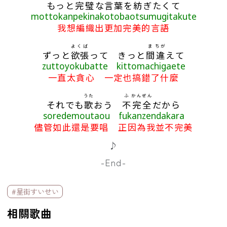
もっと
完璧
な
言葉
を
紡
ぎたくて
mottokanpekinakotobaotsumugitakute
我想編織出更加完美的言語
よくば
ま
ちが
ずっと
欲張
って きっと
間
違
えて
zuttoyokubatte kittomachigaete
一直太貪心 一定也搞錯了什麼
うた
ふ
かんぜん
それでも
歌
おう
不
完全
だから
soredemoutaou fukanzendakara
儘管如此還是要唱 正因為我並不完美
♪
-End-
標籤欄
#星街すいせい
相關歌曲