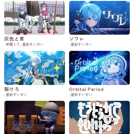
灰色と青
ソワレ
-常闇トワ, 星街すいせい
-星街すいせい
駆けろ
Orbital Period
-星街すいせい
-星街すいせい