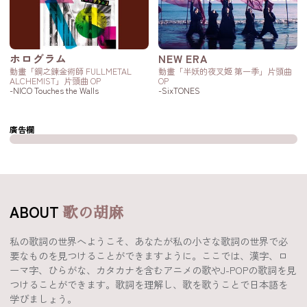
ホログラム
NEW ERA
動畫「鋼之錬金術師 FULLMETAL
動畫「半妖的夜叉姬 第一季」片頭曲
ALCHEMIST」片頭曲 OP
OP
-NICO Touches the Walls
-SixTONES
廣告欄
ABOUT
歌の胡麻
私の歌詞の世界へようこそ、あなたが私の小さな歌詞の世界で必
要なものを見つけることができますように。ここでは、漢字、ロ
ーマ字、ひらがな、カタカナを含むアニメの歌やJ-POPの歌詞を見
つけることができます。歌詞を理解し、歌を歌うことで日本語を
学びましょう。