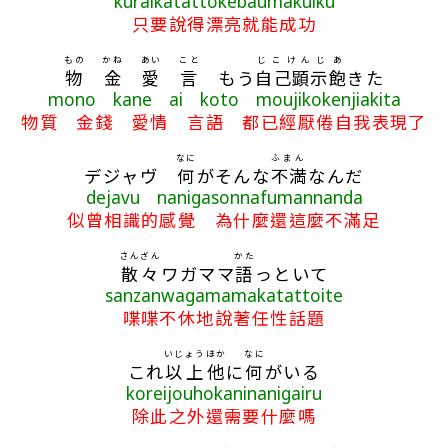
kuraikatattokebaumakuiku
只要說得漂亮就能成功
もの
かね
あい
こと
じこけんじ
あ
物
金
愛
言
もう
自己顕示
飽
きた
mono kane ai koto moujikokenjiakita
物質 金錢 愛情 言語 都已經厭倦自我表現了
なに
ふまん
デジャヴ
何
がそんな
不満
なんだ
dejavu nanigasonnafumannanda
似曾相識的感覺 為什麼還這麼不滿足
さんざん
かた
散々
ワガママ
語
っといて
sanzanwagamamakatattoite
喋喋不休地說著任性話題
いじょう
ほか
なに
これ
以上
他
に
何
がいる
koreijouhokaninanigairu
除此之外還需要什麼嗎