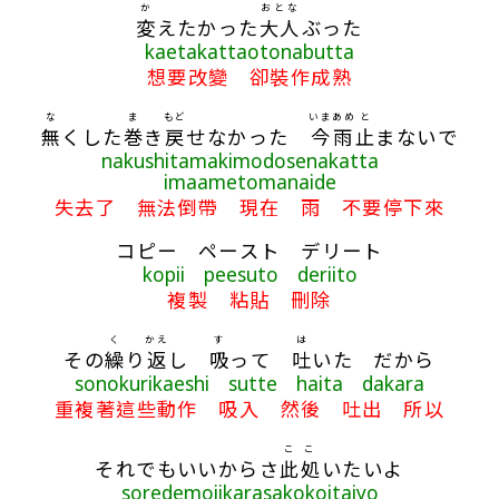
か
おとな
変
えたかった
大人
ぶった
kaetakattaotonabutta
想要改變 卻裝作成熟
な
ま
もど
いま
あめ
と
無
くした
巻
き
戻
せなかった
今
雨
止
まないで
nakushitamakimodosenakatta
imaametomanaide
失去了 無法倒帶 現在 雨 不要停下來
コピー ペースト デリート
kopii peesuto deriito
複製 粘貼 刪除
く
かえ
す
は
その
繰
り
返
し
吸
って
吐
いた だから
sonokurikaeshi sutte haita dakara
重複著這些動作 吸入 然後 吐出 所以
ここ
それでもいいからさ
此処
いたいよ
soredemoiikarasakokoitaiyo