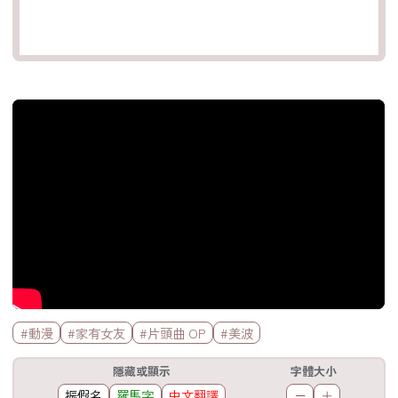
官方Youtube影片
標籤欄
#動漫
#家有女友
#片頭曲 OP
#美波
工具欄
隱藏或顯示
字體大小
振假名
羅馬字
中文翻譯
－
＋