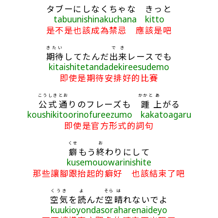
タブーにしなくちゃな きっと
tabuunishinakuchana kitto
是不是也該成為禁忌 應該是吧
きたい
で
き
期待
してたんだ
出
来
レースでも
kitaishitetandadekireesudemo
即使是期待安排好的比賽
こうしき
とお
かかと
あ
公式
通
りのフレーズも
踵
上
がる
koushikitoorinofureezumo kakatoagaru
即使是官方形式的詞句
くせ
お
癖
もう
終
わりにして
kusemouowarinishite
那些讓腳跟抬起的癖好 也該結束了吧
くうき
よ
そら
は
空気
を
読
んだ
空
晴
れないでよ
kuukioyondasoraharenaideyo