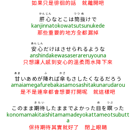
如果只是徘徊的話 就離開吧
かんじん
つつ
ぬ
肝心
なとこは
筒
抜
けで
kanjinnatokowatsutsunukede
那些重要的地方全都漏掉
あんしん
安心
だけはさせられるような
anshindakewasaserareruyouna
只想讓人感到安心的溫柔雨水降下來
あま
ふ
かさ
甘
いあめが
降
れば
傘
もさしたくなるだろう
amaiamegafurebakasamosashitakunarudarou
是不是連傘都會想要打開呢 就這樣吧
きたい
め
つぶ
このまま
期待
したままでよかった
目
を
瞑
った
konomamakitaishitamamadeyokattameotsubutt
a
保持期待其實就好了 閉上眼睛