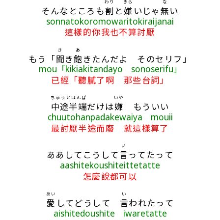
わり
きら
な
そんなところも
割
と
嫌
いじゃ
無
い
sonnatokoromowaritokiraijanai
這樣的你我也不算討厭
き
あ
もう「
聞
き
飽
きたんだよ そのセリフ」
mou「kikiakitandayo sonoserifu」
已經「聽膩了啊 那些台詞」
ちゅうとはんぱ
いや
中途半端
だけは
嫌
もういい
chuutohanpadakewaiya mouii
最討厭半途而廢 就這樣算了
い
ああしてこうして
言
ってたって
aashitekoushiteittetatte
怎麼說都可以
あい
い
愛
してどうして
言
われたって
aishitedoushite iwaretatte