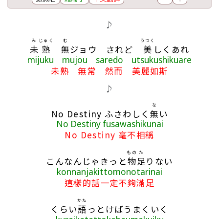
歌詞區
♪
み
じゅく
む
うつく
未
熟
無
ジョウ されど
美
しくあれ
mijuku mujou saredo utsukushikuare
未熟 無常 然而 美麗如斯
♪
な
No Destiny ふさわしく
無
い
No Destiny fusawashikunai
No Destiny 毫不相稱
もの
た
こんなんじゃきっと
物
足
りない
konnanjakittomonotarinai
這樣的話一定不夠滿足
かた
くらい
語
っとけばうまくいく