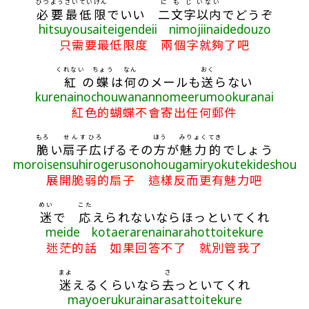
ひつよう
さいていげん
にもじ
いない
必要
最低限
でいい
二文字
以内
でどうぞ
hitsuyousaiteigendeii nimojiinaidedouzo
只需要最低限度 兩個字就夠了吧
くれない
ちょう
なん
おく
紅
の
蝶
は
何
のメールも
送
らない
kurenainochouwanannomeerumookuranai
紅色的蝴蝶不會寄出任何郵件
もろ
せんす
ひろ
ほう
みりょく
てき
脆
い
扇子
広
げるその
方
が
魅力
的
でしょう
moroisensuhirogerusonohougamiryokutekideshou
展開脆弱的扇子 這樣反而更有魅力吧
めい
こた
迷
で
応
えられないならほっといてくれ
meide kotaerarenainarahottoitekure
迷茫的話 如果回答不了 就別管我了
まよ
さ
迷
えるくらいなら
去
っといてくれ
mayoerukurainarasattoitekure