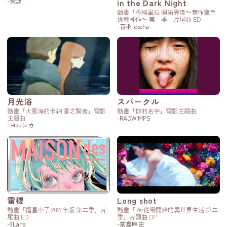
-美波
in the Dark Night
動畫「香格里拉·開拓異境～糞作獵手
挑戰神作～ 第二季」片尾曲 ED
-音羽-otoha-
月光浴
スパークル
動畫「大雪海的卡納 星之賢者」電影
動畫「你的名字」電影主題曲
主題曲
-RADWIMPS
-ヨルシカ
雷櫻
Long shot
動畫「福星小子 2022年版 第二季」片
動畫「Re:從零開始的異世界生活 第二
尾曲 ED
季」片頭曲 OP
-9Lana
-前島麻由