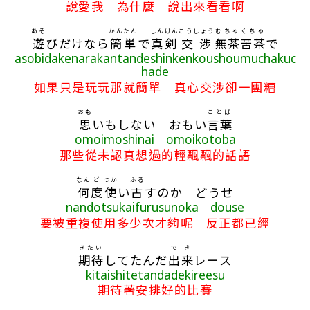
說愛我 為什麼 說出來看看啊
あそ
かんたん
しんけん
こうしょう
むちゃくちゃ
遊
びだけなら
簡単
で
真剣
交渉
無茶苦茶
で
asobidakenarakantandeshinkenkoushoumuchakuc
hade
如果只是玩玩那就簡單 真心交涉卻一團糟
おも
ことば
思
いもしない おもい
言葉
omoimoshinai omoikotoba
那些從未認真想過的輕飄飄的話語
なん
ど
つか
ふる
何
度
使
い
古
すのか どうせ
nandotsukaifurusunoka douse
要被重複使用多少次才夠呢 反正都已經
きたい
で
き
期待
してたんだ
出
来
レース
kitaishitetandadekireesu
期待著安排好的比賽