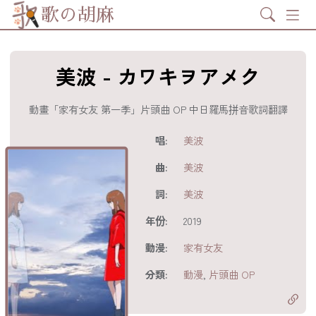
Search
歌の胡麻
美波 - カワキヲアメク
動畫「家有女友 第一季」片頭曲 OP 中日羅馬拼音歌詞翻譯
歌詞及資訊
唱:
美波
曲:
美波
詞:
美波
年份:
2019
動漫:
家有女友
分享至
acebook
分類:
動漫
,
片頭曲 OP
分享至 X
Twitter)
分享至
hatsapp