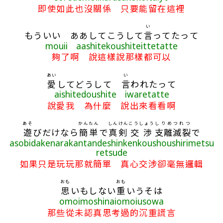
即使如此也沒關係 只要能留在這裡
い
もういい ああしてこうして
言
ってたって
mouii aashitekoushiteittetatte
夠了啊 說這樣說那樣都可以
あい
い
愛
してどうして
言
われたって
aishitedoushite iwaretatte
說愛我 為什麼 說出來看看啊
あそ
かんたん
しんけん
こうしょう
しりめつれつ
遊
びだけなら
簡単
で
真剣
交渉
支離滅裂
で
asobidakenarakantandeshinkenkoushoushirimetsu
retsude
如果只是玩玩那就簡單 真心交涉卻毫無邏輯
おも
おも
思
いもしない
重
いうそは
omoimoshinaiomoiusowa
那些從未認真思考過的沉重謊言