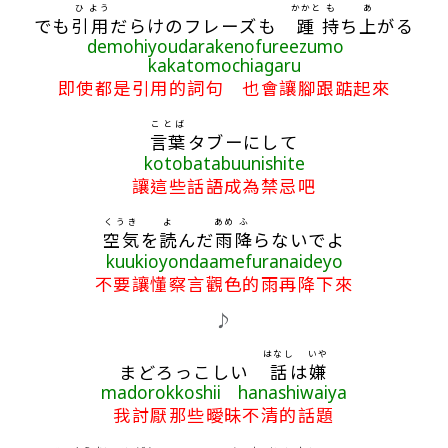
ひ
よう
かかと
も
あ
でも
引
用
だらけのフレーズも
踵
持
ち
上
がる
demohiyoudarakenofureezumo
kakatomochiagaru
即使都是引用的詞句 也會讓腳跟踮起來
ことば
言葉
タブーにして
kotobatabuunishite
讓這些話語成為禁忌吧
くうき
よ
あめ
ふ
空気
を
読
んだ
雨
降
らないでよ
kuukioyondaamefuranaideyo
不要讓懂察言觀色的雨再降下來
♪
はなし
いや
まどろっこしい
話
は
嫌
madorokkoshii hanashiwaiya
我討厭那些曖昧不清的話題