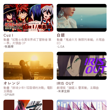
Cuz I
白銀
動畫「紅戰士在異世界成了冒險者 第
動畫「鬼滅の刃 無限列車編」片尾曲
一季」片頭曲 OP
ED
-牧島輝
-LiSA
オレンジ
IRIS OUT
動畫「排球少年!! 垃圾場的決戰」電影
劇場版「鏈鋸人 蕾潔篇」主題曲
主題曲
-米津玄師
-SPYAIR