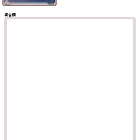
複製鏈結
廣告欄