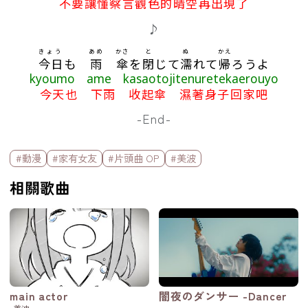
不要讓懂察言觀色的晴空再出現了
♪
きょう
あめ
かさ
と
ぬ
かえ
今日
も
雨
傘
を
閉
じて
濡
れて
帰
ろうよ
kyoumo ame kasaotojitenuretekaerouyo
今天也 下雨 收起傘 濕著身子回家吧
-End-
標籤欄
#動漫
#家有女友
#片頭曲 OP
#美波
相關歌曲
main actor
闇夜のダンサー -Dancer