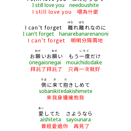
I still love you needoushite
I still love you 喂為什麼
はな
ばな
I can't forget
離
れ
離
れなのに
I can't forget hanarebanarenanoni
I can't forget 明明分隔兩地
ねが
ねが
いちど
お
願
いお
願
い もう
一度
だけ
onegaionegai mouichidodake
拜託了拜託了 只再一次就好
そば
き
だ
側
に
来
て
抱
きしめて
sobanikitedakishimete
來我身邊擁抱我
あい
愛
してた さようなら
aishiteta sayounara
曾經愛過你 再見了