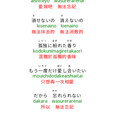
aishiteyo wasurerarenai
愛我吧 無法忘記
き
き
消
せないの
消
えないの
kisenaino kienaino
無法抹去的 無法消散的
こどく
まぎ
かお
孤独
に
紛
れた
香
り
kodokunimagiretakaori
混雜於孤獨的香味
いちど
あい
あ
もう
一度
だけ
愛
し
合
いたい
mouichidodakeaishiaitai
只想再一次相愛
わす
だから
忘
れられない
dakara wasurerarenai
所以 無法忘記