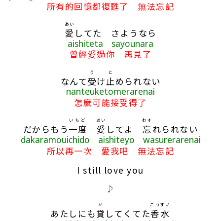
所有的回憶都復甦了 無法忘記
あい
愛
してた さようなら
aishiteta sayounara
曾經愛過你 再見了
う
と
なんて
受
け
止
められない
nanteuketomerarenai
怎麼可能接受得了
いちど
あい
わす
だからもう
一度
愛
してよ
忘
れられない
dakaramouichido aishiteyo wasurerarenai
所以再一次 愛我吧 無法忘記
I still love you
♪
か
こうすい
あたしにも
貸
してくてた
香水