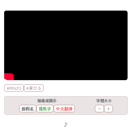
官方Youtube影片
標籤欄
#RINZO
#茉ひる
工具欄
隱藏或顯示
字體大小
振假名
羅馬字
中文翻譯
－
＋
歌詞區
♪