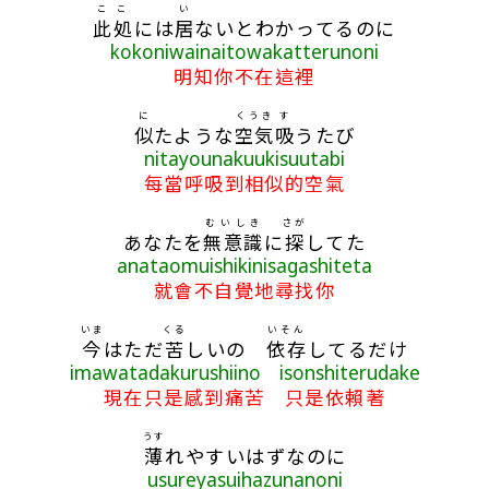
ここ
い
此処
には
居
ないとわかってるのに
kokoniwainaitowakatterunoni
明知你不在這裡
に
くうき
す
似
たような
空気
吸
うたび
nitayounakuukisuutabi
每當呼吸到相似的空氣
むいしき
さが
あなたを
無意識
に
探
してた
anataomuishikinisagashiteta
就會不自覺地尋找你
いま
くる
いそん
今
はただ
苦
しいの
依存
してるだけ
imawatadakurushiino isonshiterudake
現在只是感到痛苦 只是依賴著
うす
薄
れやすいはずなのに
usureyasuihazunanoni