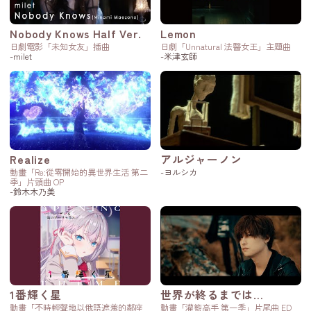
Nobody Knows Half Ver.
Lemon
日劇電影「未知女友」插曲
日劇「Unnatural 法醫女王」主題曲
-milet
-米津玄師
Realize
アルジャーノン
動畫「Re:從零開始的異世界生活 第二
-ヨルシカ
季」片頭曲 OP
-鈴木木乃美
1番輝く星
世界が終るまでは…
動畫「不時輕聲地以俄語遮羞的鄰座
動畫「灌籃高手 第一季」片尾曲 ED