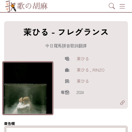
Search
歌の胡麻
茉ひる - フレグランス
中日羅馬拼音歌詞翻譯
歌詞及資訊
唱:
茉ひる
曲:
茉ひる
,
RINZO
詞:
茉ひる
分享至
acebook
年份:
2024
分享至 X
Twitter)
分享至
hatsapp
複製鏈結
廣告欄