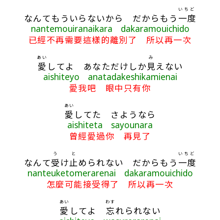
いちど
なんてもういらないから だからもう
一度
nantemouiranaikara dakaramouichido
已經不再需要這樣的離別了 所以再一次
あい
み
愛
してよ あなただけしか
見
えない
aishiteyo anatadakeshikamienai
愛我吧 眼中只有你
あい
愛
してた さようなら
aishiteta sayounara
曾經愛過你 再見了
う
と
いちど
なんて
受
け
止
められない だからもう
一度
nanteuketomerarenai dakaramouichido
怎麼可能接受得了 所以再一次
あい
わす
愛
してよ
忘
れられない