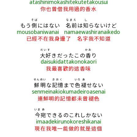
atashinimokashitekutetakousui
你也曾借我用過的香水
そば
なまえ
し
もう
側
にはない
名前
は
知
らないけど
mousobaniwanai namaewashiranaikedo
已經不在我身邊了 名字我不知道
だいす
かお
大好
きだったこの
香
り
daisukidattakonokaori
我最喜歡的這香味
せんめい
きおく
いろ
あ
鮮明
な
記憶
まで
色
褪
せない
senmeinakiokumadeiroasenai
連鮮明的記憶都未曾褪色
いま
あ
今
宛
できるのこれしかない
imaadekirunokoreshikanai
現在我唯一能做的就是這個