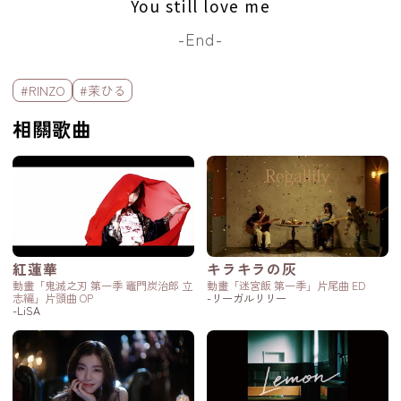
You still love me
-End-
標籤欄
#RINZO
#茉ひる
相關歌曲
紅蓮華
キラキラの灰
動畫「鬼滅之刃 第一季 竈門炭治郎 立
動畫「迷宮飯 第一季」片尾曲 ED
志編」片頭曲 OP
-リーガルリリー
-LiSA