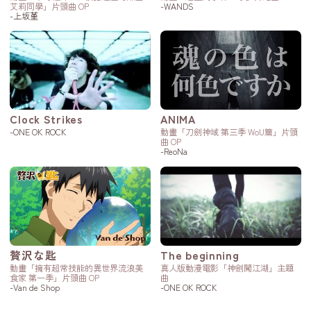
艾莉同學」片頭曲 OP
-WANDS
-上坂堇
Clock Strikes
ANIMA
-ONE OK ROCK
動畫「刀劍神域 第三季 WoU篇」片頭
曲 OP
-ReoNa
贅沢な匙
The beginning
動畫「擁有超常技能的異世界流浪美
真人版動漫電影「神劍闖江湖」主題
食家 第一季」片頭曲 OP
曲
-Van de Shop
-ONE OK ROCK