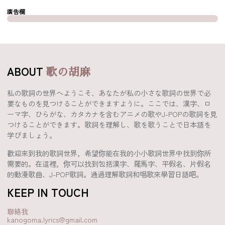
廣告欄
ABOUT
歌の胡麻
私の歌詞の世界へようこそ、あなたが私の小さな歌詞の世界で必
要なものを見つけることができますように。ここでは、漢字、ロ
ーマ字、ひらがな、カタカナを含むアニメの歌やJ-POPの歌詞を見
つけることができます。歌詞を理解し、歌を歌うことで日本語を
学びましょう。
歡迎來到我的歌詞世界，希望你能在我的小小歌詞世界中找到你所
需要的。在這裡，你可以找到包括漢字、羅馬字、平假名、片假名
的動漫歌曲、J-POP歌詞。通過理解歌詞和唱歌來學習日語吧。
KEEP IN TOUCH
聯絡我
kanogoma.lyrics@gmail.com