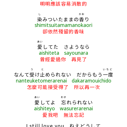
明明應該容易消散的
し
かお
染
みついたままの
香
り
shimitsuitamamanokaori
卻依然殘留的香味
あい
愛
してた さようなら
aishiteta sayounara
曾經愛過你 再見了
う
と
いちど
なんて
受
け
止
められない だからもう
一度
nanteuketomerarenai dakaramouichido
怎麼可能接受得了 所以再一次
あい
わす
愛
してよ
忘
れられない
aishiteyo wasurerarenai
愛我吧 無法忘記
I still love you ねえどうして