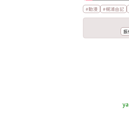
標籤欄
#動漫
#梶浦由記
工具欄
振
歌詞區
y