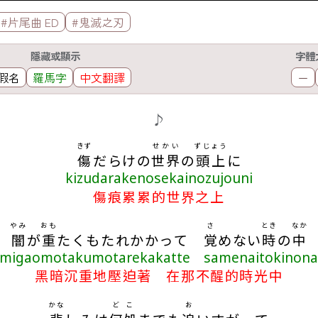
#片尾曲 ED
#鬼滅之刃
隱藏或顯示
字體
假名
羅馬字
中文翻譯
－
♪
きず
せかい
ずじょう
傷
だらけの
世界
の
頭上
に
kizudarakenosekainozujouni
傷痕累累的世界之上
やみ
おも
さ
とき
なか
闇
が
重
たくもたれかかって
覚
めない
時
の
中
amigaomotakumotarekakatte samenaitokinona
黑暗沉重地壓迫著 在那不醒的時光中
かな
どこ
お