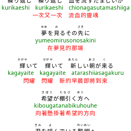
繰
り
返
し
繰
り
返
し
血
を
流
すたましいが
kurikaeshi kurikaeshi chionagasutamashiiga
一次又一次 流血的靈魂
ゆめ
み
さき
夢
を
見
るその
先
に
yumeomirusonosakini
在夢見的那端
かがや
かがや
あたら
あさ
く
輝
いて
輝
いて
新
しい
朝
が
来
る
kagayaite kagayaite atarashiiasagakuru
閃耀 閃耀 新的早晨即將到來
きぼう
たなび
ほう
希望
が
棚引
く
方
へ
kibougatanabikuhouhe
向著懸掛著希望的方向
きみ
よ
れいめい
君
を
呼
んでいる
黎明
へ