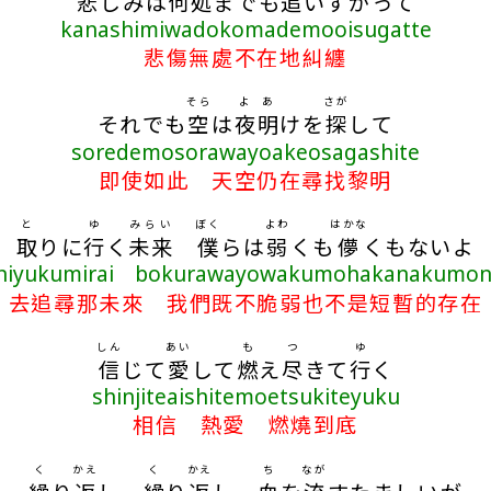
悲
しみは
何処
までも
追
いすがって
kanashimiwadokomademooisugatte
悲傷無處不在地糾纏
そら
よ
あ
さが
それでも
空
は
夜
明
けを
探
して
soredemosorawayoakeosagashite
即使如此 天空仍在尋找黎明
と
ゆ
みらい
ぼく
よわ
はかな
取
りに
行
く
未来
僕
らは
弱
くも
儚
くもないよ
iniyukumirai bokurawayowakumohakanakumon
去追尋那未來 我們既不脆弱也不是短暫的存在
しん
あい
も
つ
ゆ
信
じて
愛
して
燃
え
尽
きて
行
く
shinjiteaishitemoetsukiteyuku
相信 熱愛 燃燒到底
く
かえ
く
かえ
ち
なが