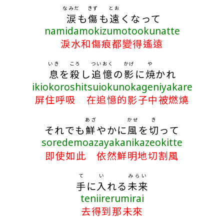
なみだ
きず
とお
涙
も
傷
も
遠
くなって
namidamokizumotookunatte
淚水和傷痕都變得遙遠
いき
ころ
ついおく
かげ
や
息
を
殺
し
追憶
の
影
に
焼
かれ
ikiokoroshitsuiokunokageniyakare
屏住呼吸 在追憶的影子中被燃燒
あざ
かぜ
き
それでも
鮮
やかに
風
を
切
って
soredemoazayakanikazeokitte
即使如此 依然鮮明地切割風
て
い
みらい
手
に
入
れる
未来
teniirerumirai
去得到那未來