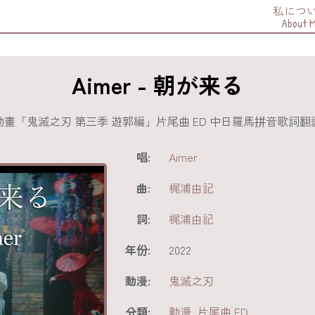
私につ
About 
Aimer - 朝が来る
動畫「鬼滅之刃 第三季 遊郭編」片尾曲 ED 中日羅馬拼音歌
唱:
Aimer
曲:
梶浦由記
詞:
梶浦由記
年份:
2022
動漫:
鬼滅之刃
分類:
動漫
,
片尾曲 ED