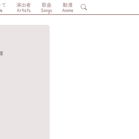
いて
演出者
歌曲
動漫
Search
Me
Artists
Songs
Anime
詞翻譯