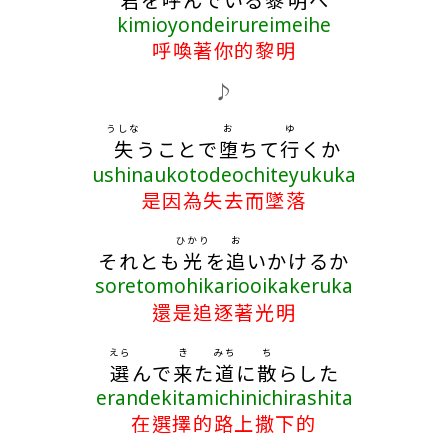
kimioyondeirureimeihe
呼喚著你的黎明
♪
うしな
お
ゆ
失
うことで
堕
ちて
行
くか
ushinaukotodeochiteyukuka
是因為失去而墜落
ひかり
お
それとも
光
を
追
いかけるか
soretomohikariooikakeruka
還是追逐著光明
えら
き
みち
ち
選
んで
来
た
道
に
散
らした
erandekitamichinichirashita
在選擇的路上撒下的