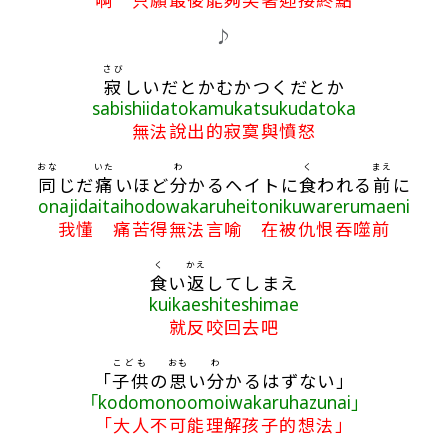
♪
さび
寂
しいだとかむかつくだとか
sabishiidatokamukatsukudatoka
無法說出的寂寞與憤怒
おな
いた
わ
く
まえ
同
じだ
痛
いほど
分
かるヘイトに
食
われる
前
に
onajidaitaihodowakaruheitonikuwarerumaeni
我懂 痛苦得無法言喻 在被仇恨吞噬前
く
かえ
食
い
返
してしまえ
kuikaeshiteshimae
就反咬回去吧
こども
おも
わ
「
子供
の
思
い
分
かるはずない」
「kodomonoomoiwakaruhazunai」
「大人不可能理解孩子的想法」