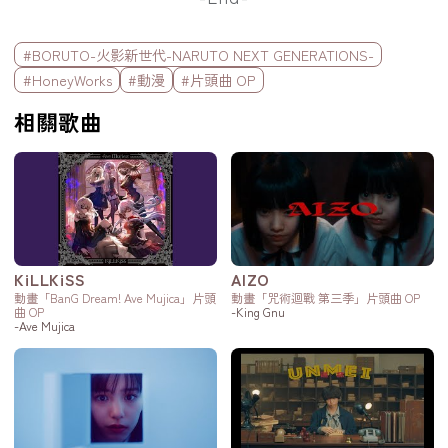
標籤欄
#BORUTO-火影新世代-NARUTO NEXT GENERATIONS-
#HoneyWorks
#動漫
#片頭曲 OP
相關歌曲
KiLLKiSS
AIZO
動畫「BanG Dream! Ave Mujica」片頭
動畫「咒術迴戰 第三季」片頭曲 OP
曲 OP
-King Gnu
-Ave Mujica