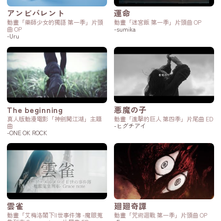
アンビバレント
運命
動畫「藥師少女的獨語 第一季」片頭
動畫「迷宮飯 第一季」片頭曲 OP
曲 OP
-sumika
-Uru
The beginning
悪魔の子
真人版動漫電影「神劍闖江湖」主題
動畫「進擊的巨人 第四季」片尾曲 ED
曲
-ヒグチアイ
-ONE OK ROCK
雲雀
廻廻奇譚
動畫「艾梅洛閣下II世事件簿 -魔眼蒐
動畫「咒術迴戰 第一季」片頭曲 OP