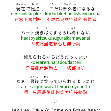
げんざい
あが
くち
ぶがいしゃ
現在
で
足掻
け
口
だけ
部外者
になるな
genzaideagake kuchidakebugaishaninaruna
在當下奮鬥吧 別成為只會空談的旁觀者
や
つ
かま
ハート
焼
き
尽
くすぐらい
構
わない
haatoyakitsukusuguraikamawanai
即使燃盡這顆心也無所謂
こ
越
えられるならどうだっていい
koerarerunaradoudatteii
只要能跨越過去 一切都無妨
さいご
わら
あぁ
最後
に
笑
っていられるようにと
aa saigoniwaratteirareruyounito
啊 只願最後能夠笑著迎接終點
♪
Hey Hey チキんな Come on Brave heart