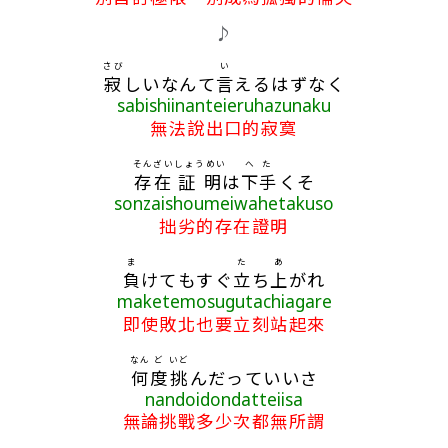
♪
さび
い
寂
しいなんて
言
えるはずなく
sabishiinanteieruhazunaku
無法說出口的寂寞
そんざい
しょうめい
へた
存在
証明
は
下手
くそ
sonzaishoumeiwahetakuso
拙劣的存在證明
ま
た
あ
負
けてもすぐ
立
ち
上
がれ
maketemosugutachiagare
即使敗北也要立刻站起來
なん
ど
いど
何
度
挑
んだっていいさ
nandoidondatteiisa
無論挑戰多少次都無所謂