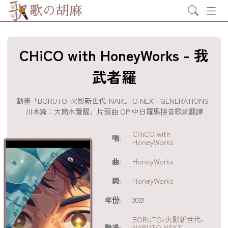
Search
歌の胡麻
CHiCO with HoneyWorks - 我
武者羅
動畫「BORUTO-火影新世代-NARUTO NEXT GENERATIONS-
川木篇：大筒木覺醒」片頭曲 OP 中日羅馬拼音歌詞翻譯
歌詞及資訊
CHiCO with
唱:
HoneyWorks
曲:
HoneyWorks
詞:
HoneyWorks
年份:
2022
BORUTO-火影新世代-
動漫:
NARUTO NEXT