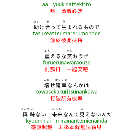
aa yuukidattekitto
啊 勇氣必定
たす
あ
う
助
け
合
って
生
まれるもので
tasukeatteumarerumonode
源於彼此扶持
ふる
わら
震
えるな
笑
おうぜ
furuerunawaraouze
別顫抖 一起笑吧
こわ
かくりつ
壊
せ
確率
なんかは
kowasekakuritsunankawa
打破所有機率
きょう
み
みらい
み
興
味
ない
未来
なんて
見
えないんだ
kyouminai mirainantemienainda
毫無興趣 未來本就無法預見