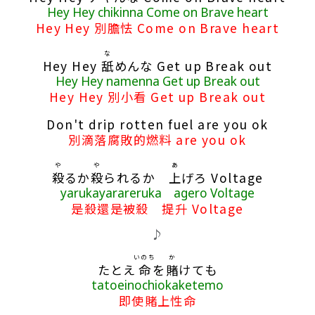
Hey Hey chikinna Come on Brave heart
Hey Hey 別膽怯 Come on Brave heart
な
Hey Hey
舐
めんな Get up Break out
Hey Hey namenna Get up Break out
Hey Hey 別小看 Get up Break out
Don't drip rotten fuel are you ok
別滴落腐敗的燃料 are you ok
や
や
あ
殺
るか
殺
られるか
上
げろ Voltage
yarukayarareruka agero Voltage
是殺還是被殺 提升 Voltage
♪
いのち
か
たとえ
命
を
賭
けても
tatoeinochiokaketemo
即使賭上性命