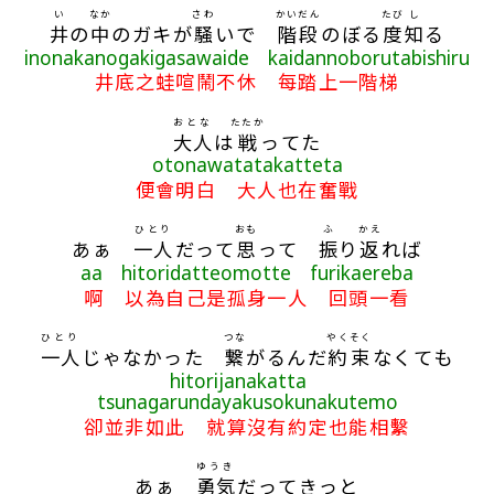
い
なか
さわ
かいだん
たび
し
井
の
中
のガキが
騒
いで
階段
のぼる
度
知
る
inonakanogakigasawaide kaidannoborutabishiru
井底之蛙喧鬧不休 每踏上一階梯
おとな
たたか
大人
は
戦
ってた
otonawatatakatteta
便會明白 大人也在奮戰
ひとり
おも
ふ
かえ
あぁ
一人
だって
思
って
振
り
返
れば
aa hitoridatteomotte furikaereba
啊 以為自己是孤身一人 回頭一看
ひとり
つな
やくそく
一人
じゃなかった
繋
がるんだ
約束
なくても
hitorijanakatta
tsunagarundayakusokunakutemo
卻並非如此 就算沒有約定也能相繫
ゆうき
あぁ
勇気
だってきっと