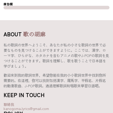
廣告欄
ABOUT
歌の胡麻
私の歌詞の世界へようこそ、あなたが私の小さな歌詞の世界で必
要なものを見つけることができますように。ここでは、漢字、ロ
ーマ字、ひらがな、カタカナを含むアニメの歌やJ-POPの歌詞を見
つけることができます。歌詞を理解し、歌を歌うことで日本語を
学びましょう。
歡迎來到我的歌詞世界，希望你能在我的小小歌詞世界中找到你所
需要的。在這裡，你可以找到包括漢字、羅馬字、平假名、片假名
的動漫歌曲、J-POP歌詞。通過理解歌詞和唱歌來學習日語吧。
KEEP IN TOUCH
聯絡我
kanogoma.lyrics@gmail.com