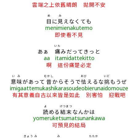
雲端之上依舊晴朗 拋開不安
め
み
目
に
見
えなくても
menimienakutemo
即使看不見
いた
あぁ
痛
みだってきっと
aa itamidattekitto
啊 這份痛楚必定
いみ
むかし
おび
いど
意味
があって
昔
からそうで
怯
えるな
挑
もうぜ
imigaattemukashikarasoudeobierunaidomouze
有其意義自古以來皆是如此 別害怕 迎戰吧
よ
けつまつ
読
める
結末
なんかは
yomeruketsumatsunankawa
可預見的結局
きょう
み
み
たたか