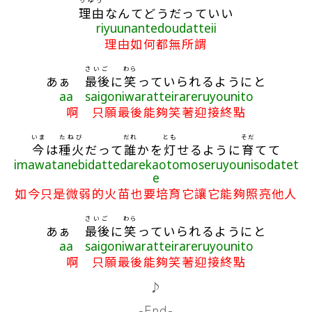
りゆう
理由
なんてどうだっていい
riyuunantedoudatteii
理由如何都無所謂
さいご
わら
あぁ
最後
に
笑
っていられるようにと
aa saigoniwaratteirareruyounito
啊 只願最後能夠笑著迎接終點
いま
たねび
だれ
とも
そだ
今
は
種火
だって
誰
かを
灯
せるように
育
てて
imawatanebidattedarekaotomoseruyounisodatet
e
如今只是微弱的火苗也要培育它讓它能夠照亮他人
さいご
わら
あぁ
最後
に
笑
っていられるようにと
aa saigoniwaratteirareruyounito
啊 只願最後能夠笑著迎接終點
♪
-End-