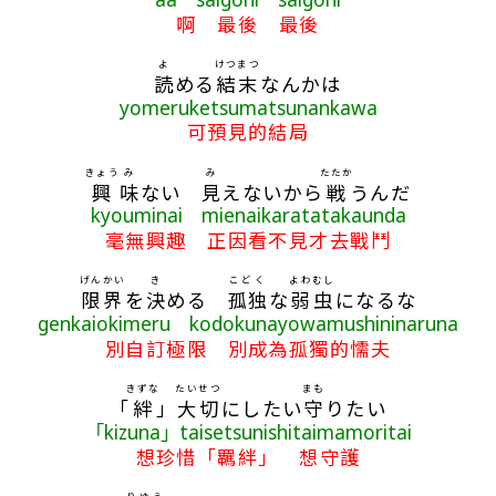
啊 最後 最後
よ
けつまつ
読
める
結末
なんかは
yomeruketsumatsunankawa
可預見的結局
きょう
み
み
たたか
興
味
ない
見
えないから
戦
うんだ
kyouminai mienaikaratatakaunda
毫無興趣 正因看不見才去戰鬥
げんかい
き
こどく
よわ
むし
限界
を
決
める
孤独
な
弱
虫
になるな
genkaiokimeru kodokunayowamushininaruna
別自訂極限 別成為孤獨的懦夫
きずな
たいせつ
まも
「
絆
」
大切
にしたい
守
りたい
「kizuna」taisetsunishitaimamoritai
想珍惜「羈絆」 想守護