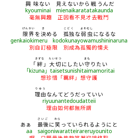
興
味
ない
見
えないから
戦
うんだ
kyouminai mienaikaratatakaunda
毫無興趣 正因看不見才去戰鬥
げんかい
き
こどく
よわ
むし
限界
を
決
める
孤独
な
弱
虫
になるな
genkaiokimeru kodokunayowamushininaruna
別自訂極限 別成為孤獨的懦夫
きずな
たいせつ
まも
「
絆
」
大切
にしたい
守
りたい
「kizuna」taisetsunishitaimamoritai
想珍惜「羈絆」想守護
りゆう
理由
なんてどうだっていい
riyuunantedoudatteii
理由如何都無所謂
さいご
わら
あぁ
最後
に
笑
っていられるようにと
aa saigoniwaratteirareruyounito
啊 只願最後能夠笑著迎接終點