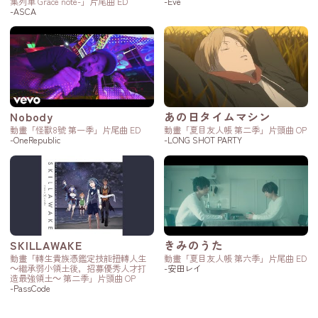
集列車 Grace note-」片尾曲 ED
-Eve
-ASCA
Nobody
あの日タイムマシン
動畫「怪獸8號 第一季」片尾曲 ED
動畫「夏目友人帳 第二季」片頭曲 OP
-OneRepublic
-LONG SHOT PARTY
SKILLAWAKE
きみのうた
動畫「轉生貴族憑鑑定技能扭轉人生
動畫「夏目友人帳 第六季」片尾曲 ED
～繼承弱小領土後，招募優秀人才打
-安田レイ
造最強領土～ 第二季」片頭曲 OP
-PassCode