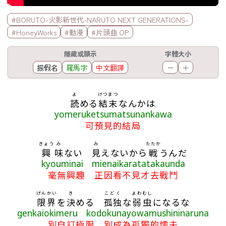
標籤欄
#BORUTO-火影新世代-NARUTO NEXT GENERATIONS-
#HoneyWorks
#動漫
#片頭曲 OP
工具欄
隱藏或顯示
字體大小
振假名
羅馬字
中文翻譯
－
＋
歌詞區
よ
けつまつ
読
める
結末
なんかは
yomeruketsumatsunankawa
可預見的結局
きょう
み
み
たたか
興
味
ない
見
えないから
戦
うんだ
kyouminai mienaikaratatakaunda
毫無興趣 正因看不見才去戰鬥
げんかい
き
こどく
よわ
むし
限界
を
決
める
孤独
な
弱
虫
になるな
genkaiokimeru kodokunayowamushininaruna
別自訂極限 別成為孤獨的懦夫