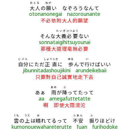
おとな
ねが
大人
の
願
い なぞろうなんて
otonanonegai nazorounante
不必依附大人的願望
たいぎ
ひつよう
そんな
大義
必要
ない
sonnataigihitsuyounai
那種大道理毫無必要
じぶん
しょうじき
ある
い
自分
にただ
正直
に
歩
んで
行
けばいい
jibunnitadashoujikini arundeikebaii
只要對自己誠實地走下去
あめ
ふ
あぁ
雨
が
降
ってたって
aa amegafuttetatte
啊 即使大雨滂沱
くも
うえ
は
ふあん
ふ
雲
の
上
は
晴
れてるって
不安
振
りほどけ
kumonouewahareterutte fuan furihodoke