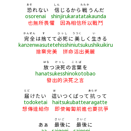
おそ
しん
たたか
恐
れない
信
じるから
戦
うんだ
osorenai shinjirukaratatakaunda
也無所畏懼 因為相信所以戰鬥
かんぜん
す
ひっし
うつく
い
完全
は
捨
てて
必死
に
美
しく
生
きる
kanzenwasutetehisshiniutsukushikuikiru
捨棄完美 拼命活出美麗
はな
けっし
ことば
放
つ
決死
の
言葉
を
hanatsukesshinokotobao
發出的決死之言
とど
は
あらが
届
けたい
這
いつくばって
抗
って
todoketai haitsukubattearagatte
想傳達給你 即使匍匐前進也要抗爭
さいご
さいご
あぁ
最後
に
最後
に
aa saigoni saigoni