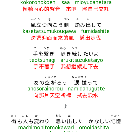
kokoronokoeni saa mioyudanetara
傾聽內心的聲音 來吧 將自己交託
かぜ
た
む
がわ
ふ
だ
風
立
つ
向
こう
側
踏
み
出
して
kazetatsumukougawa fumidashite
跨過迎面而來的風 邁出步伐
て
つな
ある
つづ
手
を
繋
ぎ
歩
き
続
けたいよ
teotsunagi arukitsuzuketaiyo
手牽著手 我想繼續走下去
そら
いの
なみだ
ぬぐ
あの
空
祈
ろう
涙
拭
って
anosorainorou namidanugutte
向那片天空祈禱 拭去淚水
♪
まち
ひと
か
おも
だ
きおく
街
も
人
も
変
わり
思
い
出
した かなしい
記憶
machimohitomokawari omoidashita