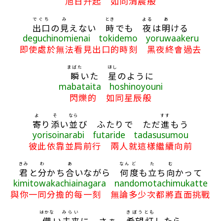
旭日升起 如同清晨般
でぐち
み
とき
よる
あ
出口
の
見
えない
時
でも
夜
は
明
ける
deguchinomienai tokidemo yoruwaakeru
即使處於無法看見出口的時刻 黑夜終會過去
まばた
ほし
瞬
いた
星
のように
mabataita hoshinoyouni
閃爍的 如同星辰般
よ
そ
なら
すす
寄
り
添
い
並
び ふたりで ただ
進
もう
yorisoinarabi futaride tadasusumou
彼此依靠並肩前行 兩人就這樣繼續向前
きみ
わ
あ
なん
ど
た
む
君
と
分
かち
合
いながら
何
度
も
立
ち
向
かって
kimitowakachiainagara nandomotachimukatte
與你一同分擔的每一刻 無論多少次都將直面挑戰
はかな
みらい
きぼう
とも
儚
い
未来
に さぁ
希望
灯
したら