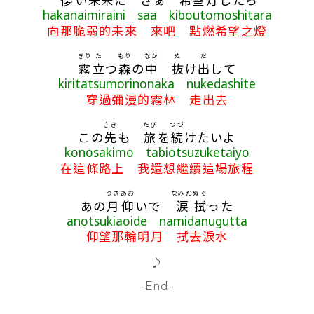
hakanaimiraini saa kiboutomoshitara
向那脆弱的未來 來吧 點燃希望之燈
きり
た
もり
なか
ぬ
だ
霧
立
つ
森
の
中
抜
け
出
して
kiritatsumorinonaka nukedashite
穿過彌漫的霧林 走出去
さき
たび
つづ
この
先
も
旅
を
続
けたいよ
konosakimo tabiotsuzuketaiyo
在這條路上 我還想繼續這場旅程
つき
あお
なみだ
ぬぐ
あの
月
仰
いで
涙
拭
った
anotsukiaoide namidanugutta
仰望那輪明月 拭去淚水
♪
-End-