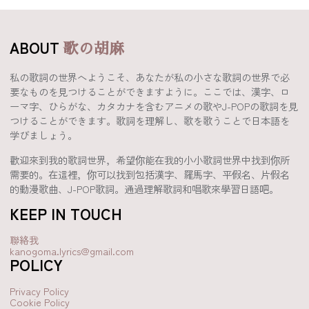
ABOUT
歌の胡麻
私の歌詞の世界へようこそ、あなたが私の小さな歌詞の世界で必
要なものを見つけることができますように。ここでは、漢字、ロ
ーマ字、ひらがな、カタカナを含むアニメの歌やJ-POPの歌詞を見
つけることができます。歌詞を理解し、歌を歌うことで日本語を
学びましょう。
歡迎來到我的歌詞世界，希望你能在我的小小歌詞世界中找到你所
需要的。在這裡，你可以找到包括漢字、羅馬字、平假名、片假名
的動漫歌曲、J-POP歌詞。通過理解歌詞和唱歌來學習日語吧。
KEEP IN TOUCH
聯絡我
kanogoma.lyrics@gmail.com
POLICY
Privacy Policy
Cookie Policy