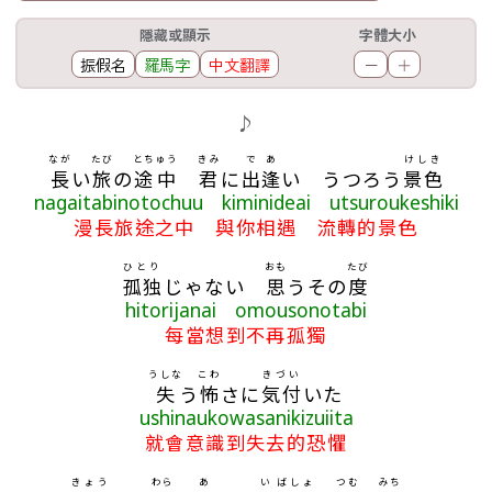
工具欄
隱藏或顯示
字體大小
振假名
羅馬字
中文翻譯
－
＋
歌詞區
♪
なが
たび
とちゅう
きみ
で
あ
けしき
長
い
旅
の
途中
君
に
出
逢
い うつろう
景色
nagaitabinotochuu kiminideai utsuroukeshiki
漫長旅途之中 與你相遇 流轉的景色
ひとり
おも
たび
孤独
じゃない
思
うその
度
hitorijanai omousonotabi
每當想到不再孤獨
うしな
こわ
きづい
失
う
怖
さに
気付
いた
ushinaukowasanikizuiita
就會意識到失去的恐懼
きょう
わら
あ
い
ばしょ
つむ
みち