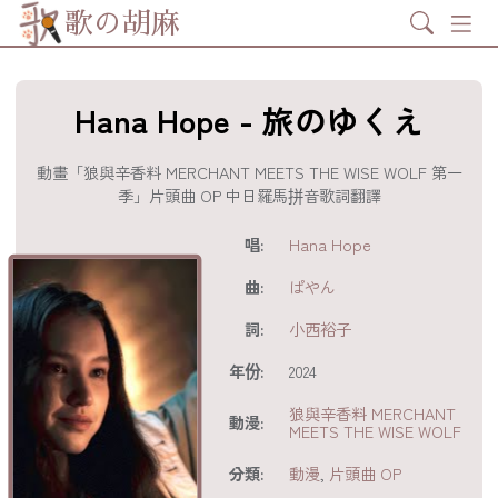
Search
歌の胡麻
Hana Hope - 旅のゆくえ
動畫「狼與辛香料 MERCHANT MEETS THE WISE WOLF 第一
季」片頭曲 OP 中日羅馬拼音歌詞翻譯
歌詞及資訊
唱:
Hana Hope
曲:
ぱやん
詞:
小西裕子
年份:
2024
狼與辛香料 MERCHANT
動漫:
MEETS THE WISE WOLF
分享至
acebook
分類:
動漫
,
片頭曲 OP
分享至 X