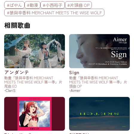
標籤欄
#ぱやん
#動漫
#小西裕子
#片頭曲 OP
#狼與辛香料 MERCHANT MEETS THE WISE WOLF
相關歌曲
アンダンテ
Sign
動畫「狼與辛香料 MERCHANT
動畫「狼與辛香料 MERCHANT
MEETS THE WISE WOLF 第一季」片
MEETS THE WISE WOLF 第一季」片
尾曲 ED
頭曲 OP
-ClariS
-Aimer