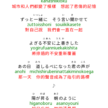
kanashiikioku
城市和人們都變了模樣 想起了悲傷的記憶
いっしょ
い
き
ずっと
一緒
に そう
言
い
聞
かせて
zuttoisshoni souiikikasete
對自己說 我們會一直在一起
ふあん
うえ
か
よぎる
不安
に
上
書
きした
yogirufuanniuekakishita
將掠過的不安重新覆蓋
ひ
みち
きみ
こえ
あの
日
道
しるべになった
君
の
声
が
anohi michishirubeninattakiminokoega
那一天 你的聲音成為了指引的路標
♪
ひ
のぼ
あさ
陽
が
昇
る
朝
のように
higanoboru asanoyouni