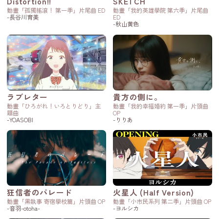
Distortion!!
SKETCH
動畫「孤獨搖滾！ 第一季」片尾曲 ED
動畫「我的英雄學院 第六季」片尾曲
-長谷川育美
ED
-秋山黄色
ラブレター
貴方の側に。
動畫「ひろがれ！いろとりどり」主
動畫「我的幸福婚約 第一季」片頭曲
題曲
OP
-YOASOBI
-りりあ
狂信者のパレード
火星人 (Half Version)
動畫「黑執事 寄宿學校篇」片頭曲 OP
動畫「小市民系列 第二季」片頭曲 OP
-音羽-otoha-
-ヨルシカ