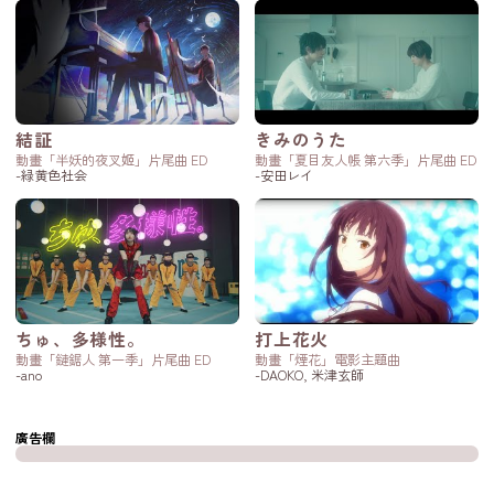
結証
きみのうた
動畫「半妖的夜叉姬」片尾曲 ED
動畫「夏目友人帳 第六季」片尾曲 ED
-緑黄色社会
-安田レイ
ちゅ、多様性。
打上花火
動畫「鏈鋸人 第一季」片尾曲 ED
動畫「煙花」電影主題曲
-ano
-DAOKO, 米津玄師
廣告欄