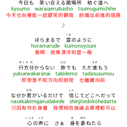
今日
も
笑
い
合
える
居
場所
紡
ぐ
道
へ
kyoumo waraiaeruibasho tsumugumichihe
今天也向著能一起歡笑的歸宿 紡織出前進的道路
♪
くも
ほらまるで
雲
のように
horamarude kumonoyouni
看啊 就像漂浮的雲一般
ゆくえ
わ
たび
すす
行方
分
からない
旅
でも ただ
進
もう
yukuewakaranai tabidemo tadasusumou
即使是不知方向的旅程 也繼續向前
きみ
しん
なぜか
君
がいるだけで
信
じてどこへだって
nazekakimigairudakede shinjitedokohedatte
只因有你在身邊 我便相信無論去哪裡都可以
こころ
こえ
み
ゆだ
心
の
声
に さぁ
身
を
委
ねたら