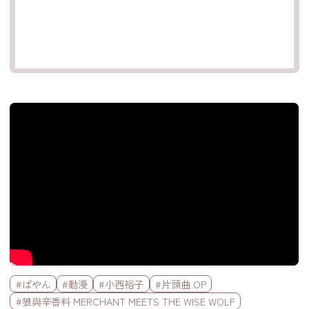
官方Youtube影片
標籤欄
#ぱやん
#動漫
#小西裕子
#片頭曲 OP
#狼與辛香料 MERCHANT MEETS THE WISE WOLF