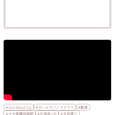
官方Youtube影片
標籤欄
#Girls Band Cry
#ガールズバンドクライ
#動漫
#少女樂團吶喊吧
#片頭曲 OP
#玉井健二