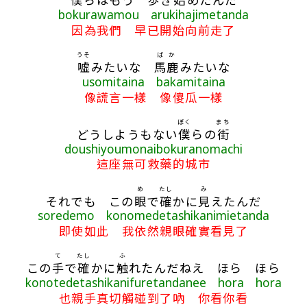
bokurawamou arukihajimetanda
因為我們 早已開始向前走了
うそ
ばか
嘘
みたいな
馬鹿
みたいな
usomitaina bakamitaina
像謊言一樣 像傻瓜一樣
ぼく
まち
どうしようもない
僕
らの
街
doushiyoumonaibokuranomachi
這座無可救藥的城市
め
たし
み
それでも この
眼
で
確
かに
見
えたんだ
soredemo konomedetashikanimietanda
即使如此 我依然親眼確實看見了
て
たし
ふ
この
手
で
確
かに
触
れたんだねえ ほら ほら
konotedetashikanifuretandanee hora hora
也親手真切觸碰到了吶 你看你看