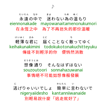
♪
えいえん
なか
まよ
ため
ぬく
永遠
の
中
で
迷
わない
為
の
温
もり
eiennonakade mayowanaitamenonukumori
在永恆之中 為了不再迷失的那份溫暖
けいはく
きみ
とど
ち
軽薄
な
君
に
届
くことなく
散
ってゆく
keihakunakimini todokukotonakuchitteyuku
傳達不到輕浮的你 便悄然消散
そうぞう
とお
想像
通
り そんなはずはない
souzoutoori sonnahazuwanai
事情絕不可能如想像般發展
に
かんたん
い
逃
げりゃいいでしょ
簡単
に
言
わないで
nigeryaiidesho kantanniiwanaide
別輕易說什麼「逃走就好了」