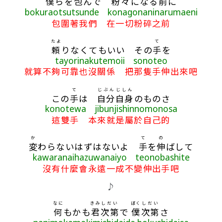
僕
らを
包
んで
粉々
になる
前
に
bokuraotsutsunde konagonaninarumaeni
包圍著我們 在一切粉碎之前
たよ
て
頼
りなくてもいい その
手
を
tayorinakutemoii sonoteo
就算不夠可靠也沒關係 把那隻手伸出來吧
て
じぶん
じしん
この
手
は
自分
自身
のものさ
konotewa jibunjishinnomonosa
這雙手 本來就是屬於自己的
か
て
の
変
わらないはずはないよ
手
を
伸
ばして
kawaranaihazuwanaiyo teonobashite
沒有什麼會永遠一成不變伸出手吧
♪
なに
きみ
しだい
ぼく
しだい
何
もかも
君
次第
で
僕
次第
さ