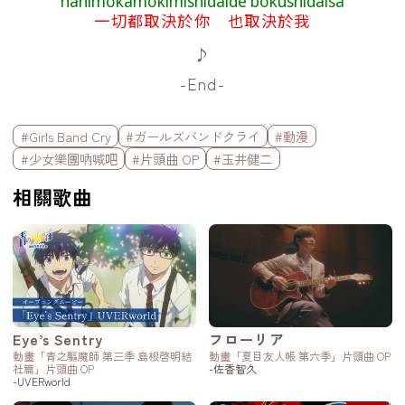
nanimokamokimishidaide bokushidaisa
一切都取決於你 也取決於我
♪
-End-
標籤欄
#Girls Band Cry
#ガールズバンドクライ
#動漫
#少女樂團吶喊吧
#片頭曲 OP
#玉井健二
相關歌曲
Eye’s Sentry
フローリア
動畫「青之驅魔師 第三季 島根啓明結
動畫「夏目友人帳 第六季」片頭曲 OP
社篇」片頭曲 OP
-佐香智久
-UVERworld