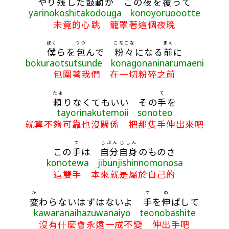
やり
残
した
鼓動
が この
夜
を
覆
って
yarinokoshitakodouga konoyoruoootte
未竟的心跳 籠罩著這個夜晚
ぼく
つつ
こなごな
まえ
僕
らを
包
んで
粉々
になる
前
に
bokuraotsutsunde konagonaninarumaeni
包圍著我們 在一切粉碎之前
たよ
て
頼
りなくてもいい その
手
を
tayorinakutemoii sonoteo
就算不夠可靠也沒關係 把那隻手伸出來吧
て
じぶん
じしん
この
手
は
自分
自身
のものさ
konotewa jibunjishinnomonosa
這雙手 本來就是屬於自己的
か
て
の
変
わらないはずはないよ
手
を
伸
ばして
kawaranaihazuwanaiyo teonobashite
沒有什麼會永遠一成不變 伸出手吧