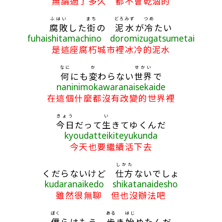
無論過了多久 都不會乾涸的
ふはい
まち
どろ
みず
つめ
腐敗
した
街
の
泥
水
が
冷
たい
fuhaishitamachino doromizugatsumetai
是這座腐朽城市裡冰冷的泥水
なに
か
せかい
何
にも
変
わらない
世界
で
naninimokawaranaisekaide
在這個什麼都沒有改變的世界裡
きょう
い
今日
だって
生
きてゆくんだ
kyoudatteikiteyukunda
今天也要繼續活下去
しかた
くだらないけど
仕方
ないでしょ
kudaranaikedo shikatanaidesho
雖然很無聊 但也沒辦法吧
ぼく
ある
はじ
僕
らはもう
歩
き
始
めたんだ