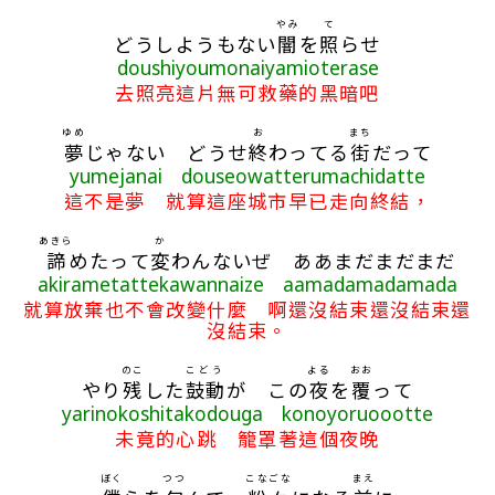
やみ
て
どうしようもない
闇
を
照
らせ
doushiyoumonaiyamioterase
去照亮這片無可救藥的黑暗吧
ゆめ
お
まち
夢
じゃない どうせ
終
わってる
街
だって
yumejanai douseowatterumachidatte
這不是夢 就算這座城市早已走向終結，
あきら
か
諦
めたって
変
わんないぜ ああまだまだまだ
akirametattekawannaize aamadamadamada
就算放棄也不會改變什麼 啊還沒結束還沒結束還
沒結束。
のこ
こどう
よる
おお
やり
残
した
鼓動
が この
夜
を
覆
って
yarinokoshitakodouga konoyoruoootte
未竟的心跳 籠罩著這個夜晚
ぼく
つつ
こなごな
まえ