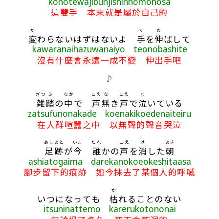
konotewajibunjishinnomonosa
這雙手 本來就是屬於自己的
か
て
の
変
わらないはずはないよ
手
を
伸
ばして
kawaranaihazuwanaiyo teonobashite
沒有什麼會永遠一成不變 伸出手吧
♪
ざつ
ふ
なか
こえ
な
こえ
な
雑
踏
の
中
で
声
無
き
声
で
泣
いている
zatsufunonakade koenakikoedenaiteiru
在人群喧囂之中 以無聲的聲音哭泣
あしあと
いま
だれ
こえ
け
あさ
足跡
が
今
誰
かの
声
を
消
した
朝
ashiatogaima darekanokoeokeshitaasa
腳步留下的痕跡 如今抹去了某個人的呼喊
か
いつになっても
枯
れることのない
itsuninattemo karerukotononai