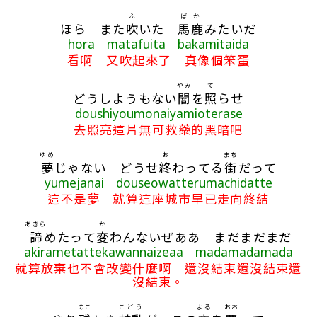
ふ
ばか
ほら また
吹
いた
馬鹿
みたいだ
hora matafuita bakamitaida
看啊 又吹起來了 真像個笨蛋
やみ
て
どうしようもない
闇
を
照
らせ
doushiyoumonaiyamioterase
去照亮這片無可救藥的黑暗吧
ゆめ
お
まち
夢
じゃない どうせ
終
わってる
街
だって
yumejanai douseowatterumachidatte
這不是夢 就算這座城市早已走向終結
あきら
か
諦
めたって
変
わんないぜああ まだまだまだ
akirametattekawannaizeaa madamadamada
就算放棄也不會改變什麼啊 還沒結束還沒結束還
沒結束。
のこ
こどう
よる
おお