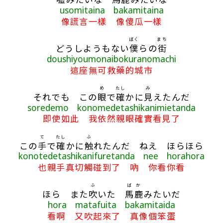
usomitaina bakamitaina
像謊言一樣 像傻瓜一樣
ぼく
まち
どうしようもない
僕
らの
街
doushiyoumonaibokuranomachi
這座無可救藥的城市
め
たし
み
それでも この
眼
で
確
かに
見
えたんだ
soredemo konomedetashikanimietanda
即使如此 我依然親眼確實看見了
て
たし
ふ
この
手
で
確
かに
触
れたんだ ねえ ほらほら
konotedetashikanifuretanda nee horahora
也親手真切觸碰到了 吶 你看你看
ふ
ばか
ほら また
吹
いた
馬鹿
みたいだ
hora matafuita bakamitaida
看啊 又吹起來了 真像個笨蛋