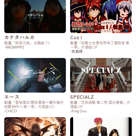
カナタハルカ
Cuz I
動畫「鈴芽之旅」主題曲 TS
動畫「紅戰士在異世界成了冒險者 第
-RADWIMPS
一季」片頭曲 OP
-牧島輝
エース
SPECIALZ
動畫「香格里拉·開拓異境～糞作獵手
動畫「咒術迴戰 第二季 澀谷事變」片
挑戰神作～ 第一季」片尾曲 ED
頭曲 OP
-CHiCO
-King Gnu