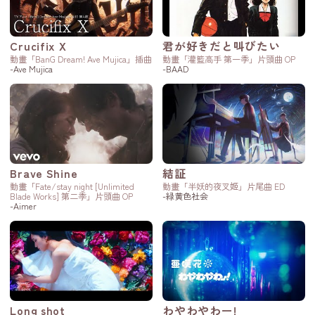
Crucifix X
君が好きだと叫びたい
動畫「BanG Dream! Ave Mujica」插曲
動畫「灌籃高手 第一季」片頭曲 OP
-Ave Mujica
-BAAD
Brave Shine
結証
動畫「Fate/stay night [Unlimited
動畫「半妖的夜叉姬」片尾曲 ED
Blade Works] 第二季」片頭曲 OP
-緑黄色社会
-Aimer
Long shot
わやわやわー!