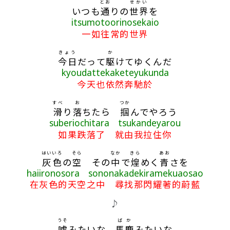
とお
せかい
いつも
通
りの
世界
を
itsumotoorinosekaio
一如往常的世界
きょう
か
今日
だって
駆
けてゆくんだ
kyoudattekaketeyukunda
今天也依然奔馳於
すべ
お
つか
滑
り
落
ちたら
掴
んでやろう
suberiochitara tsukandeyarou
如果跌落了 就由我拉住你
はい
いろ
そら
なか
きら
あお
灰
色
の
空
その
中
で
煌
めく
青
さを
haiironosora sononakadekiramekuaosao
在灰色的天空之中 尋找那閃耀著的蔚藍
♪
うそ
ばか
嘘
みたいな
馬鹿
みたいな