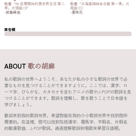
動畫「Re:從零開始的異世界生活 第二
動畫「北海道辣妹金古錐 第一季」片
季」片頭曲 OP
尾曲 ED
-前島麻由
-亜咲花
廣告欄
ABOUT
歌の胡麻
私の歌詞の世界へようこそ、あなたが私の小さな歌詞の世界で必
要なものを見つけることができますように。ここでは、漢字、ロ
ーマ字、ひらがな、カタカナを含むアニメの歌やJ-POPの歌詞を見
つけることができます。歌詞を理解し、歌を歌うことで日本語を
学びましょう。
歡迎來到我的歌詞世界，希望你能在我的小小歌詞世界中找到你所
需要的。在這裡，你可以找到包括漢字、羅馬字、平假名、片假名
的動漫歌曲、J-POP歌詞。通過理解歌詞和唱歌來學習日語吧。