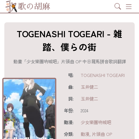
Search
歌の胡麻
TOGENASHI TOGEARI - 雑
踏、僕らの街
動畫「少女樂團吶喊吧」片頭曲 OP 中日羅馬拼音歌詞翻譯
歌詞及資訊
唱:
TOGENASHI TOGEARI
曲:
玉井健二
詞:
玉井健二
年份:
2024
動漫:
少女樂團吶喊吧
分享至
acebook
分類:
動漫
,
片頭曲 OP
分享至 X