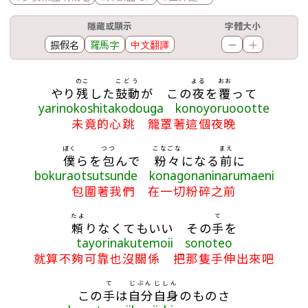
工具欄
隱藏或顯示
字體大小
振假名
羅馬字
中文翻譯
－
＋
歌詞區
のこ
こどう
よる
おお
やり
残
した
鼓動
が この
夜
を
覆
って
yarinokoshitakodouga konoyoruoootte
未竟的心跳 籠罩著這個夜晚
ぼく
つつ
こなごな
まえ
僕
らを
包
んで
粉々
になる
前
に
bokuraotsutsunde konagonaninarumaeni
包圍著我們 在一切粉碎之前
たよ
て
頼
りなくてもいい その
手
を
tayorinakutemoii sonoteo
就算不夠可靠也沒關係 把那隻手伸出來吧
て
じぶん
じしん
この
手
は
自分
自身
のものさ