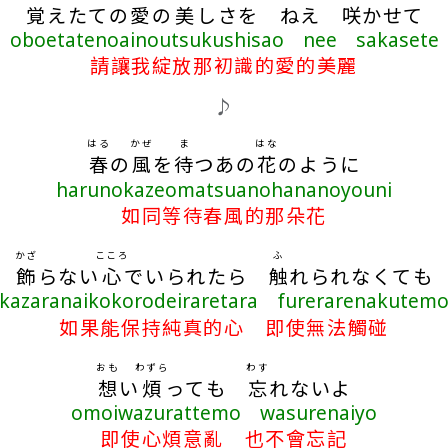
覚
えたての
愛
の
美
しさを ねえ
咲
かせて
oboetatenoainoutsukushisao nee sakasete
請讓我綻放那初識的愛的美麗
♪
はる
かぜ
ま
はな
春
の
風
を
待
つあの
花
のように
harunokazeomatsuanohananoyouni
如同等待春風的那朵花
かざ
こころ
ふ
飾
らない
心
でいられたら
触
れられなくても
kazaranaikokorodeiraretara furerarenakutem
如果能保持純真的心 即使無法觸碰
おも
わずら
わす
想
い
煩
っても
忘
れないよ
omoiwazurattemo wasurenaiyo
即使心煩意亂 也不會忘記