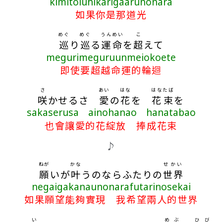
kimitoiuhikarigaarunonara
如果你是那道光
めぐ
めぐ
うんめい
こ
巡
り
巡
る
運命
を
超
えて
megurimeguruunmeiokoete
即使要超越命運的輪迴
さ
あい
はな
はな
たば
咲
かせるさ
愛
の
花
を
花
束
を
sakaserusa ainohanao hanatabao
也會讓愛的花綻放 捧成花束
♪
ねが
かな
せかい
願
いが
叶
うのならふたりの
世界
negaigakanaunonarafutarinosekai
如果願望能夠實現 我希望兩人的世界
い
めぶ
ひび