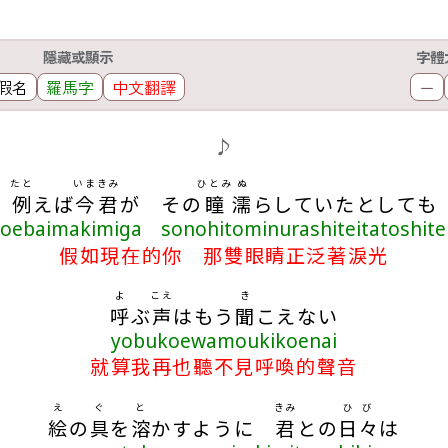
隱藏或顯示
字體
假名
羅馬字
中文翻譯
－
♪
たと
いま
きみ
ひとみ
ぬ
例
えば
今
君
が その
瞳
濡
らしていたとしても
toebaimakimiga sonohitominurashiteitatoshit
假如現在的你 那雙眼睛正泛著淚光
よ
こえ
き
呼
ぶ
声
はもう
聞
こえない
yobukoewamoukikoenai
就算我再也聽不見呼喚的聲音
え
ぐ
と
きみ
ひび
絵
の
具
を
溶
かすように
君
との
日々
は