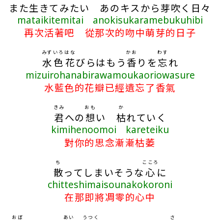
また
生
きてみたい あのキスから
芽吹
く
日々
mataikitemitai anokisukaramebukuhibi
再次活著吧 從那次的吻中萌芽的日子
みず
いろ
はな
かお
わす
水
色
花
びらはもう
香
りを
忘
れ
mizuirohanabirawamoukaoriowasure
水藍色的花瓣已經遺忘了香氣
きみ
おも
か
君
への
想
い
枯
れていく
kimihenoomoi kareteiku
對你的思念漸漸枯萎
ち
こころ
散
ってしまいそうな
心
に
chitteshimaisounakokoroni
在那即將凋零的心中
おぼ
あい
うつく
さ