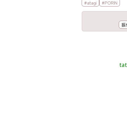
標籤欄
#atagi
#PORIN
工具欄
振
歌詞區
ta