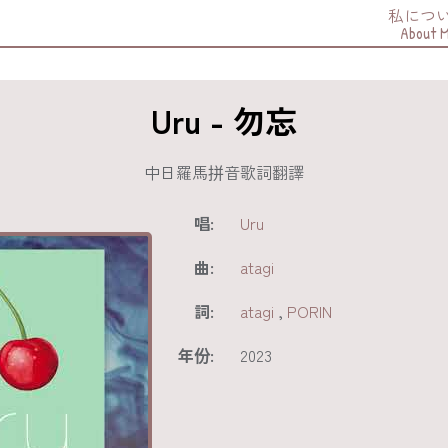
私につ
About 
Uru - 勿忘
中日羅馬拼音歌詞翻譯
唱:
Uru
曲:
atagi
詞:
atagi
,
PORIN
年份:
2023