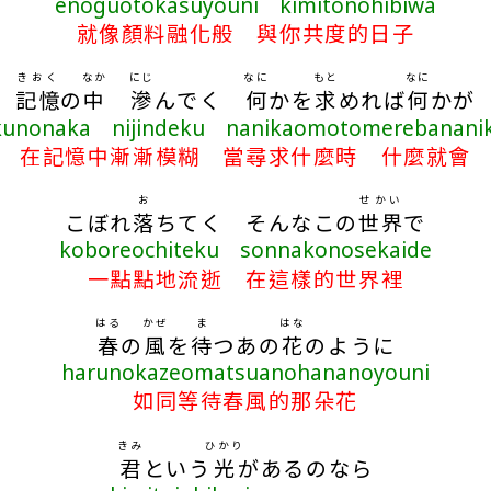
enoguotokasuyouni kimitonohibiwa
就像顏料融化般 與你共度的日子
きおく
なか
にじ
なに
もと
なに
記憶
の
中
滲
んでく
何
かを
求
めれば
何
かが
kunonaka nijindeku nanikaomotomerebanani
在記憶中漸漸模糊 當尋求什麼時 什麼就會
お
せかい
こぼれ
落
ちてく そんなこの
世界
で
koboreochiteku sonnakonosekaide
一點點地流逝 在這樣的世界裡
はる
かぜ
ま
はな
春
の
風
を
待
つあの
花
のように
harunokazeomatsuanohananoyouni
如同等待春風的那朵花
きみ
ひかり
君
という
光
があるのなら