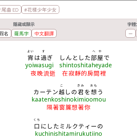
片尾曲 ED
#花樣少年少女
隱藏或顯示
字體
假名
羅馬字
中文翻譯
－
よい
す
へや
宵
は
過
ぎ しんとした
部屋
で
yoiwasugi shintoshitaheyade
夜晚流逝 在寂靜的房間裡
こ
きみ
おも
カーテン
越
しの
君
を
想
う
kaatenkoshinokimioomou
隔著窗簾想著你
くち
口
にしたミルクティーの
kuchinishitamirukutiino