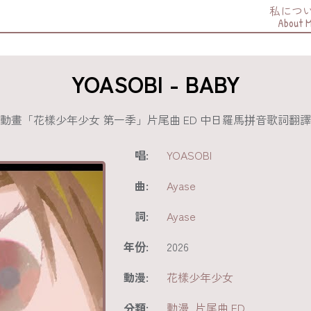
私につ
About 
YOASOBI - BABY
動畫「花樣少年少女 第一季」片尾曲 ED 中日羅馬拼音歌詞翻譯
唱:
YOASOBI
曲:
Ayase
詞:
Ayase
年份:
2026
動漫:
花樣少年少女
分類:
動漫
,
片尾曲 ED