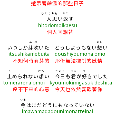
還帶著餘溫的那些日子
ひとり
おも
かえ
一人
思
い
返
す
hitoriomoikaesu
一個人回想著
めぶ
おも
いつしか
芽吹
いた どうしようもない
想
い
itsushikamebuita doushiyoumonaiomoi
不知何時萌芽的 那份無法控制的感情
と
おも
きょう
きみ
す
止
められない
想
い
今日
も
君
が
好
きでした
tomerarenaiomoi kyoumokimigasukideshita
停不下來的心意 今天也依然喜歡著你
いま
今
はまだどうにもなっていない
imawamadadounimonatteinai