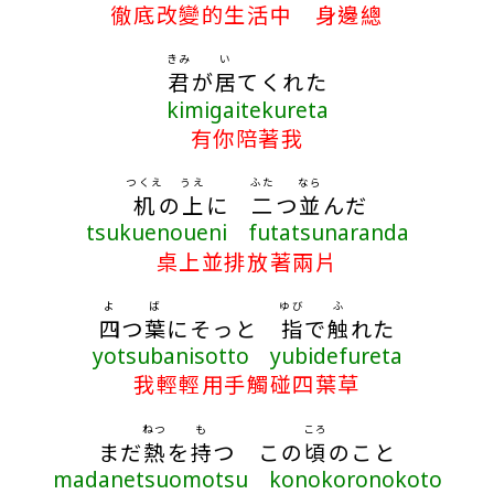
徹底改變的生活中 身邊總
きみ
い
君
が
居
てくれた
kimigaitekureta
有你陪著我
つくえ
うえ
ふた
なら
机
の
上
に
二
つ
並
んだ
tsukuenoueni futatsunaranda
桌上並排放著兩片
よ
ば
ゆび
ふ
四
つ
葉
にそっと
指
で
触
れた
yotsubanisotto yubidefureta
我輕輕用手觸碰四葉草
ねつ
も
ころ
まだ
熱
を
持
つ この
頃
のこと
madanetsuomotsu konokoronokoto