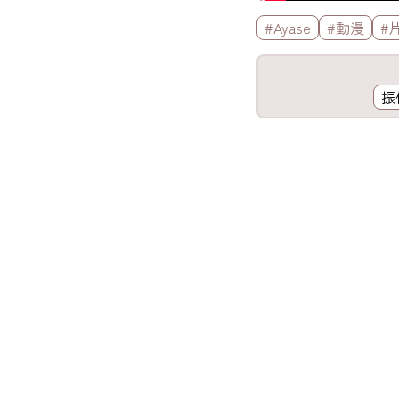
標籤欄
#Ayase
#動漫
#
工具欄
振
歌詞區