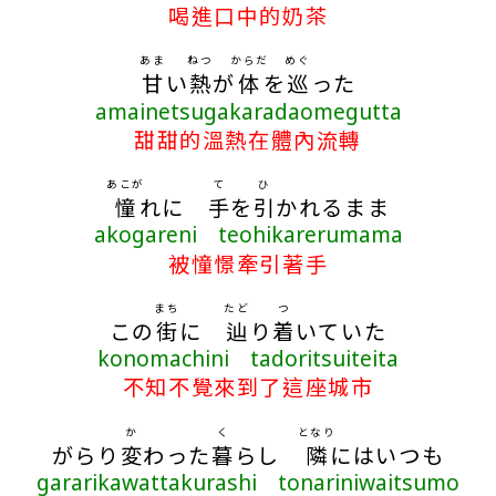
喝進口中的奶茶
あま
ねつ
からだ
めぐ
甘
い
熱
が
体
を
巡
った
amainetsugakaradaomegutta
甜甜的溫熱在體內流轉
あこが
て
ひ
憧
れに
手
を
引
かれるまま
akogareni teohikarerumama
被憧憬牽引著手
まち
たど
つ
この
街
に
辿
り
着
いていた
konomachini tadoritsuiteita
不知不覺來到了這座城市
か
く
となり
がらり
変
わった
暮
らし
隣
にはいつも
gararikawattakurashi tonariniwaitsumo