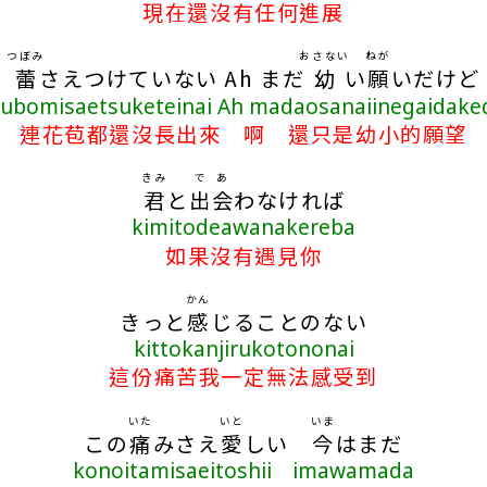
現在還沒有任何進展
つぼみ
おさない
ねが
蕾
さえつけていない Ah まだ
幼
い
願
いだけど
subomisaetsuketeinai Ah madaosanaiinegaidake
連花苞都還沒長出來 啊 還只是幼小的願望
きみ
で
あ
君
と
出
会
わなければ
kimitodeawanakereba
如果沒有遇見你
かん
きっと
感
じることのない
kittokanjirukotononai
這份痛苦我一定無法感受到
いた
いと
いま
この
痛
みさえ
愛
しい
今
はまだ
konoitamisaeitoshii imawamada