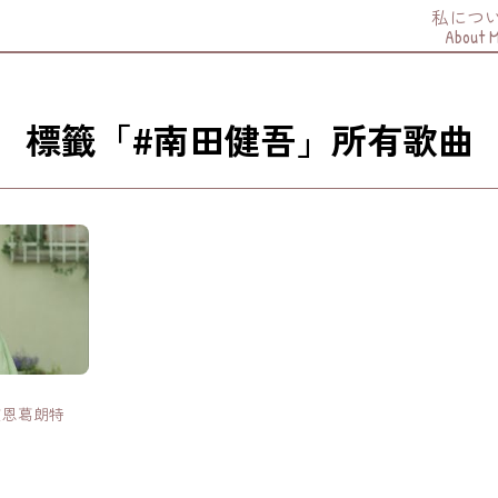
私につ
About 
標籤「#南田健吾」所有歌曲
艾恩葛朗特