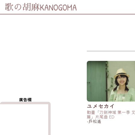
KANOGOMA
歌の胡麻
分享至
Facebook
分享至 X
(Twitter)
分享至
Whatsapp
複製鏈結
廣告欄
ユメセカイ
動畫「刀劍神域 第一季 
篇」片尾曲 ED
-戶松遙