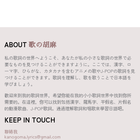
ABOUT
歌の胡麻
私の歌詞の世界へようこそ、あなたが私の小さな歌詞の世界で必
要なものを見つけることができますように。ここでは、漢字、ロ
ーマ字、ひらがな、カタカナを含むアニメの歌やJ-POPの歌詞を見
つけることができます。歌詞を理解し、歌を歌うことで日本語を
学びましょう。
歡迎來到我的歌詞世界，希望你能在我的小小歌詞世界中找到你所
需要的。在這裡，你可以找到包括漢字、羅馬字、平假名、片假名
的動漫歌曲、J-POP歌詞。通過理解歌詞和唱歌來學習日語吧。
KEEP IN TOUCH
聯絡我
kanogoma.lyrics@gmail.com