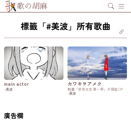
Search
歌の胡麻
標籤「#美波」所有歌曲
分享至
ebook
享至 X
itter)
分享至
tsapp
製鏈結
main actor
カワキヲアメク
-美波
動畫「家有女友 第一季」片頭曲 OP
-美波
廣告欄