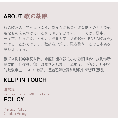
ABOUT
歌の胡麻
私の歌詞の世界へようこそ、あなたが私の小さな歌詞の世界で必
要なものを見つけることができますように。ここでは、漢字、ロ
ーマ字、ひらがな、カタカナを含むアニメの歌やJ-POPの歌詞を見
つけることができます。歌詞を理解し、歌を歌うことで日本語を
学びましょう。
歡迎來到我的歌詞世界，希望你能在我的小小歌詞世界中找到你所
需要的。在這裡，你可以找到包括漢字、羅馬字、平假名、片假名
的動漫歌曲、J-POP歌詞。通過理解歌詞和唱歌來學習日語吧。
KEEP IN TOUCH
聯絡我
kanogoma.lyrics@gmail.com
POLICY
Privacy Policy
Cookie Policy