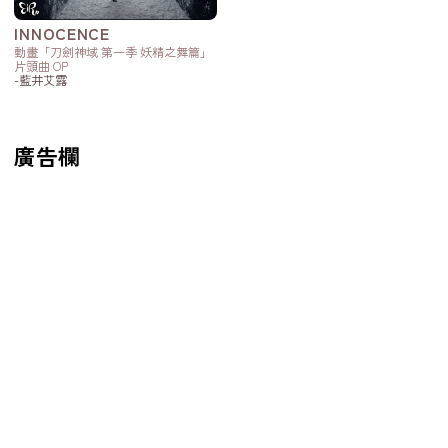
INNOCENCE
動畫「刀劍神域 第一季 妖精之舞篇」
片頭曲 OP
-藍井艾露
廣告欄