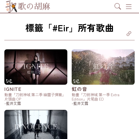
Search
歌の胡麻
標籤「#Eir」所有歌曲
分享至
ebook
享至 X
itter)
分享至
tsapp
製鏈結
IGNITE
虹の音
動畫「刀劍神域 第二季 幽靈子彈篇」
動畫「刀劍神域 第一季 Extra
片頭曲 OP
Edition」片尾曲 ED
-藍井艾露
-藍井艾露