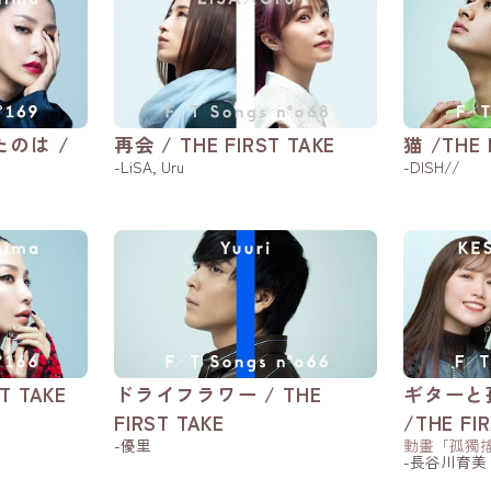
のは /
再会 / THE FIRST TAKE
猫 /THE 
-LiSA, Uru
-DISH//
T TAKE
ドライフラワー / THE
ギター
FIRST TAKE
/THE FI
-優里
動畫「孤獨搖
-長谷川育美