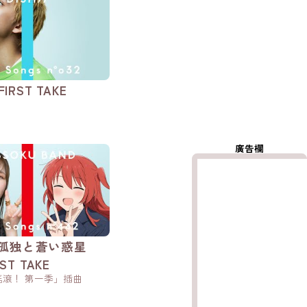
FIRST TAKE
廣告欄
と孤独と蒼い惑星
RST TAKE
滾！ 第一季」插曲