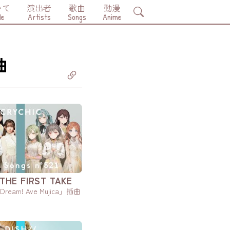
いて
演出者
歌曲
動漫
Search
Me
Artists
Songs
Anime
曲
HE FIRST TAKE
ream! Ave Mujica」插曲