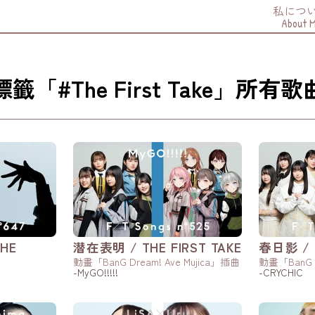
私につ
About 
標籤「#The First Take」所有歌
HE
潜在表明 / THE FIRST TAKE
春日影 / T
動畫「BanG Dream! Ave Mujica」插曲
動畫「BanG D
-MyGO!!!!!
-CRYCHIC