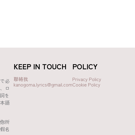
KEEP IN TOUCH
POLICY
聯絡我
Privacy Policy
で必
kanogoma.lyrics@gmail.com
Cookie Policy
、ロ
歌詞を
本語
你所
假名