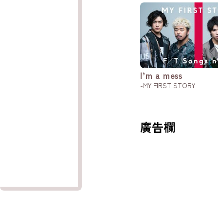
I’m a mess
-MY FIRST STORY
廣告欄