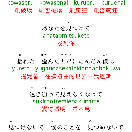
kowaseru kowasenai kurueru kuruenai
能破壞 能否破壞 能瘋狂 能否瘋狂
み
あなたを
見
つけて
anataomitsukete
找到你
ゆ
ゆが
せかい
ぼく
揺
れた
歪
んだ
世界
にだんだん
僕
は
yureta yugandasekainidandanbokuwa
搖晃著 在這扭曲的世界中我逐漸
す
とお
み
透
き
通
って
見
えなくなって
sukitoottemienakunatte
變得透明 看不見
み
ぼく
み
見
つけないで
僕
のことを
見
つめないで