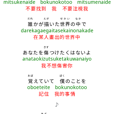
mitsukenaide bokunokotoo mitsumenaide
不要找到 我 不要注視我
だれ
えが
せかい
なか
誰
かが
描
いた
世界
の
中
で
darekagaegaitasekainonakade
在某人畫出的世界中
きず
あなたを
傷
つけたくはないよ
anataokizutsuketakuwanaiyo
我不想傷害你
おぼ
ぼく
覚
えていて
僕
のことを
oboeteite bokunokotoo
記住 我的事情
♪
あざ