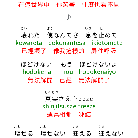
在這世界中 你笑著 什麼也看不見
♪
こわ
ぼく
いき
と
壊
れた
僕
なんてさ
息
を
止
めて
kowareta bokunantesa ikiotomete
已經壞了 像我這樣的 屏住呼吸
ほどけない もう ほどけないよ
hodokenai mou hodokenaiyo
無法解開 已經 無法解開了
しんじつ
真実
さえ freeze
shinjitsusae freeze
連真相都 凍結
こわ
こわ
くる
くる
壊
せる
壊
せない
狂
える
狂
えない