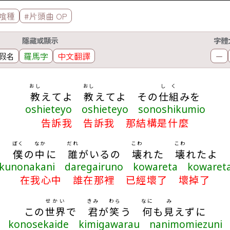
喰種
#片頭曲 OP
隱藏或顯示
字體
假名
羅馬字
中文翻譯
－
おし
おし
しく
教
えてよ
教
えてよ その
仕組
みを
oshieteyo oshieteyo sonoshikumio
告訴我 告訴我 那結構是什麼
ぼく
なか
だれ
こわ
こわ
僕
の
中
に
誰
がいるの
壊
れた
壊
れたよ
kunonakani daregairuno kowareta kowaret
在我心中 誰在那裡 已經壞了 壞掉了
せかい
きみ
わら
なに
み
この
世界
で
君
が
笑
う
何
も
見
えずに
konosekaide kimigawarau nanimomiezuni