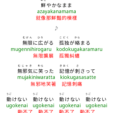
鮮
やかなまま
azayakanamama
就像那鮮豔的模樣
♪
むげん
ひろ
こどく
から
無限
に
広
がる
孤独
が
絡
まる
mugennihirogaru kodokugakaramaru
無限擴展 孤獨糾纏
むじゃき
わら
きおく
さ
無邪気
に
笑
った
記憶
が
刺
さって
mujakiniwaratta kiokugasasatte
無邪地笑著 記憶刺痛
うご
うご
うご
うご
動
けない
動
けない
動
けない
動
けない
ugokenai ugokenai ugokenai ugokenai
動不了 動不了 動不了 動不了