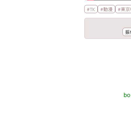
標籤欄
#TK
#動漫
#東京
工具欄
振
歌詞區
bo