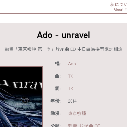
私につ
About 
Ado - unravel
動畫「東京喰種 第一季」片尾曲 ED 中日羅馬拼音歌詞翻譯
唱:
Ado
曲:
TK
詞:
TK
年份:
2014
動漫:
東京喰種
分類:
動漫
,
片頭曲 OP