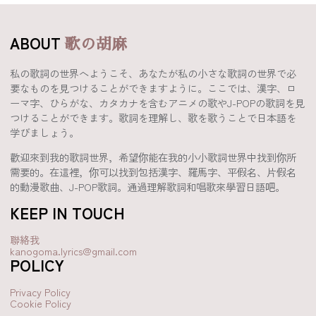
ABOUT
歌の胡麻
私の歌詞の世界へようこそ、あなたが私の小さな歌詞の世界で必
要なものを見つけることができますように。ここでは、漢字、ロ
ーマ字、ひらがな、カタカナを含むアニメの歌やJ-POPの歌詞を見
つけることができます。歌詞を理解し、歌を歌うことで日本語を
学びましょう。
歡迎來到我的歌詞世界，希望你能在我的小小歌詞世界中找到你所
需要的。在這裡，你可以找到包括漢字、羅馬字、平假名、片假名
的動漫歌曲、J-POP歌詞。通過理解歌詞和唱歌來學習日語吧。
KEEP IN TOUCH
聯絡我
kanogoma.lyrics@gmail.com
POLICY
Privacy Policy
Cookie Policy