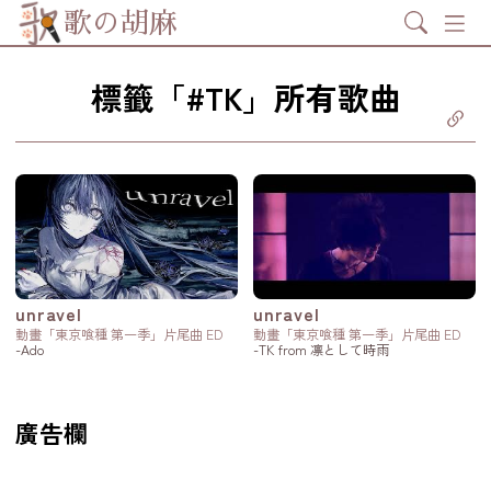
Search
歌の胡麻
標籤「#TK」所有歌曲
分享至
ebook
享至 X
itter)
分享至
tsapp
製鏈結
unravel
unravel
動畫「東京喰種 第一季」片尾曲 ED
動畫「東京喰種 第一季」片尾曲 ED
-Ado
-TK from 凛として時雨
廣告欄