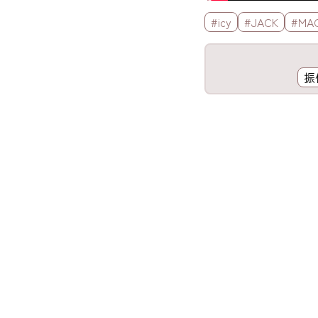
標籤欄
#icy
#JACK
#MA
工具欄
振
歌詞區