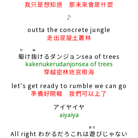
我只是想知道 那未來會是什麼
♪
outta the concrete jungle
走出混凝土叢林
か
ぬ
駆
け
抜
けるダンジョンsea of trees
kakenukerudanjonsea of trees
穿越密林迷宮樹海
let's get ready to rumble we can go
準備好開戰 我們可以上了
アイヤイヤ
aiyaiya
あそ
All right わかるだろこれは
遊
びじゃない