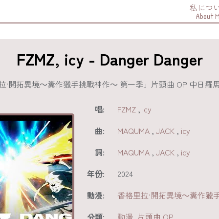
私につ
About 
FZMZ, icy - Danger Danger
動畫「香格里拉·開拓異境～糞作獵
唱:
FZMZ
,
icy
曲:
MAQUMA
,
JACK
,
icy
詞:
MAQUMA
,
JACK
,
icy
年份:
2024
動漫:
香格里拉·開拓異境～糞作獵
分類:
動漫
,
片頭曲 OP