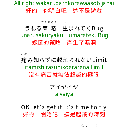
All right wakarudarokorewaasobijanai
好的 你明白吧 這不是遊戲
さくりゃく
う
うねる
策略
生
まれてくBug
unerusakuryaku umaretekuBug
蜿蜒的策略 產生了漏洞
いた
し
こ
痛
み
知
らずに
越
えられないLimit
itamishirazunikoerarenaiLimit
沒有痛苦就無法超越的極限
アイヤイヤ
aiyaiya
OK let's get it It's time to fly
好的 開始吧 這是起飛的時刻
なに
き