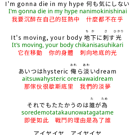
I'm gonna die in my hype
何
も
気
にしない
I'm gonna die in my hype nanimokinishinai
我要沉醉在自己的狂熱中 什麼都不在乎
ちか
さ
ひかり
It's moving, your body
地下
に
刺
す
光
It's moving, your body chikanisasuhikari
它在移動 你的身體 刺向地底的光
おれ
あわ
あいつはhysteric
俺
ら
淡
いdream
aitsuwahysteric oreraawaidream
那傢伙很歇斯底里 我們的淡夢
た
ため
それでもたたかうのは
誰
が
為
soredemotatakaunowatagatame
即便如此 戰鬥的理由是為了誰
アイヤイヤ アイヤイヤ