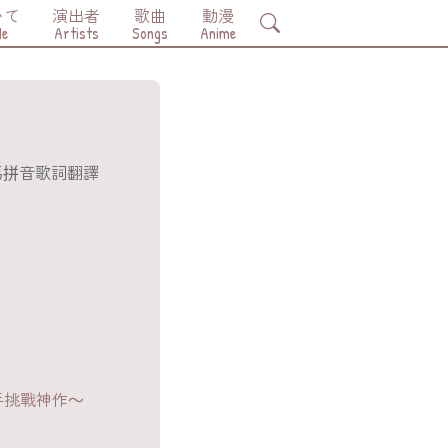
いて
演出者
歌曲
動漫
Search
Me
Artists
Songs
Anime
手挑戰神作～ 第一季」片頭曲 OP 中日羅馬拼音歌詞翻譯
手挑戰神作～