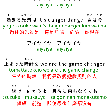
aiyaiya aiyaiya
よ
こうけい
きみ
いま
過
ぎる
光景
は it's danger danger
君
は
今
yogirukoukeiwa it's danger danger kimiwaima
過往的光景是 這是危險 危險 你現在
アイヤイヤ アイヤイヤ
aiyaiya aiyaiya
と
とけい
止
まった
時計
を we are the game changer
tomattatokeio we are the game changer
停滯的時鐘 我們是改變遊戲規則的人
つづ
む
さいご
なに
続
け
向
かうよ
最後
に
何
もなくても
tsuzuke mukauyo saigoninanimonakutemo
繼續 前進 即使最後什麼都沒有