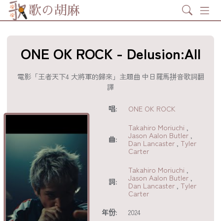
Search
歌の胡麻
ONE OK ROCK - Delusion:All
電影「王者天下4 大將軍的歸來」主題曲 中日羅馬拼音歌詞翻
譯
歌詞及資訊
唱:
ONE OK ROCK
Takahiro Moriuchi
,
Jason Aalon Butler
,
曲:
Dan Lancaster
,
Tyler
Carter
Takahiro Moriuchi
,
Jason Aalon Butler
,
詞:
Dan Lancaster
,
Tyler
Carter
年份:
2024