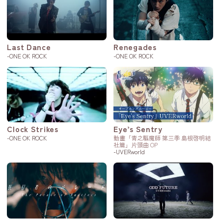
Last Dance
Renegades
-ONE OK ROCK
-ONE OK ROCK
Clock Strikes
Eye’s Sentry
-ONE OK ROCK
動畫「青之驅魔師 第三季 島根啓明結
社篇」片頭曲 OP
-UVERworld