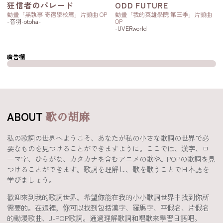
狂信者のパレード
ODD FUTURE
動畫「黑執事 寄宿學校篇」片頭曲 OP
動畫「我的英雄學院 第三季」片頭曲
-音羽-otoha-
OP
-UVERworld
廣告欄
ABOUT
歌の胡麻
私の歌詞の世界へようこそ、あなたが私の小さな歌詞の世界で必
要なものを見つけることができますように。ここでは、漢字、ロ
ーマ字、ひらがな、カタカナを含むアニメの歌やJ-POPの歌詞を見
つけることができます。歌詞を理解し、歌を歌うことで日本語を
学びましょう。
歡迎來到我的歌詞世界，希望你能在我的小小歌詞世界中找到你所
需要的。在這裡，你可以找到包括漢字、羅馬字、平假名、片假名
的動漫歌曲、J-POP歌詞。通過理解歌詞和唱歌來學習日語吧。