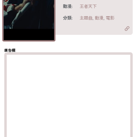
動漫:
王者天下
分享至
acebook
分類:
主題曲
,
動漫
,
電影
分享至 X
Twitter)
分享至
hatsapp
複製鏈結
廣告欄