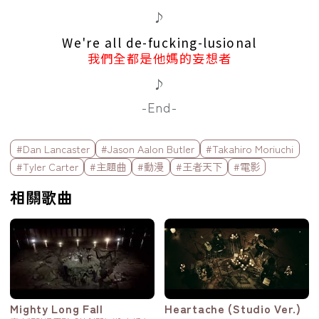
♪
We're all de-fucking-lusional
我們全都是他媽的妄想者
♪
-End-
標籤欄
#Dan Lancaster
#Jason Aalon Butler
#Takahiro Moriuchi
#Tyler Carter
#主題曲
#動漫
#王者天下
#電影
相關歌曲
Mighty Long Fall
Heartache (Studio Ver.)