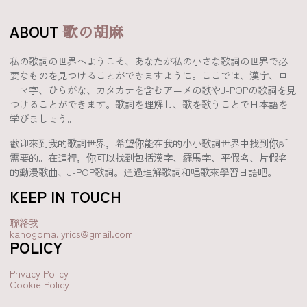
ABOUT
歌の胡麻
私の歌詞の世界へようこそ、あなたが私の小さな歌詞の世界で必
要なものを見つけることができますように。ここでは、漢字、ロ
ーマ字、ひらがな、カタカナを含むアニメの歌やJ-POPの歌詞を見
つけることができます。歌詞を理解し、歌を歌うことで日本語を
学びましょう。
歡迎來到我的歌詞世界，希望你能在我的小小歌詞世界中找到你所
需要的。在這裡，你可以找到包括漢字、羅馬字、平假名、片假名
的動漫歌曲、J-POP歌詞。通過理解歌詞和唱歌來學習日語吧。
KEEP IN TOUCH
聯絡我
kanogoma.lyrics@gmail.com
POLICY
Privacy Policy
Cookie Policy