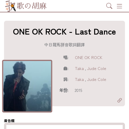
Search
歌の胡麻
ONE OK ROCK - Last Dance
中日羅馬拼音歌詞翻譯
歌詞及資訊
唱:
ONE OK ROCK
曲:
Taka
,
Jude Cole
詞:
Taka
,
Jude Cole
分享至
acebook
年份:
2015
分享至 X
Twitter)
分享至
hatsapp
複製鏈結
廣告欄