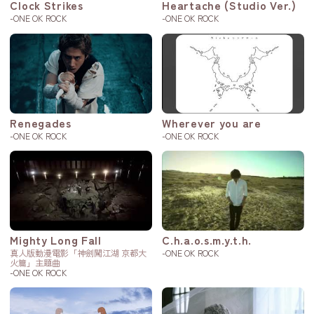
Clock Strikes
Heartache (Studio Ver.)
-ONE OK ROCK
-ONE OK ROCK
Renegades
Wherever you are
-ONE OK ROCK
-ONE OK ROCK
Mighty Long Fall
C.h.a.o.s.m.y.t.h.
真人版動漫電影「神劍闖江湖 京都大
-ONE OK ROCK
火篇」主題曲
-ONE OK ROCK