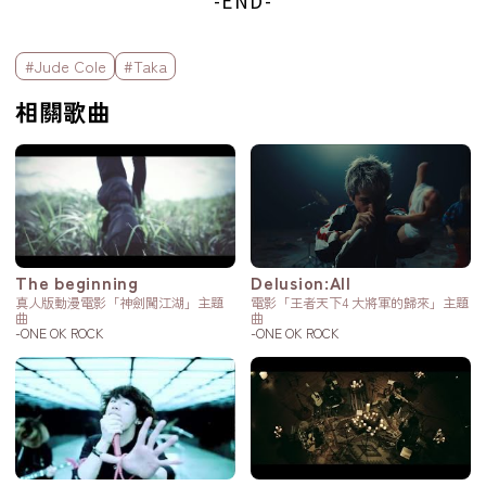
-END-
標籤欄
#Jude Cole
#Taka
相關歌曲
The beginning
Delusion:All
真人版動漫電影「神劍闖江湖」主題
電影「王者天下4 大將軍的歸來」主題
曲
曲
-ONE OK ROCK
-ONE OK ROCK