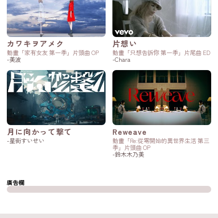
カワキヲアメク
片想い
動畫「家有女友 第一季」片頭曲 OP
動畫「只想告訴你 第一季」片尾曲 ED
-美波
-Chara
月に向かって撃て
Reweave
-星街すいせい
動畫「Re:從零開始的異世界生活 第三
季」片頭曲 OP
-鈴木木乃美
廣告欄