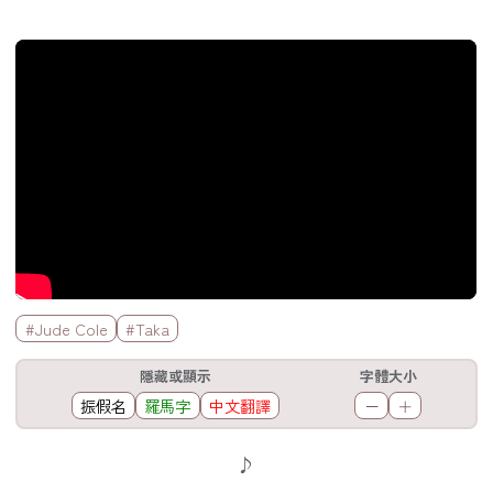
官方Youtube影片
標籤欄
#Jude Cole
#Taka
工具欄
隱藏或顯示
字體大小
振假名
羅馬字
中文翻譯
－
＋
歌詞區
♪