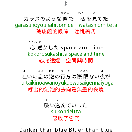
歌詞區
♪
ひとみ
わたし
み
ガラスのような
瞳
で
私
を
見
てた
garasunoyounahitomide watashiomiteta
玻璃般的眼瞳 注視著我
こころ
す
心
透
かした space and time
kokorosukashita space and time
心底透過 空間與時間
は
いき
あわ
ゆくえ
さいげん
よ
吐
いた
息
の
泡
の
行方
は
際限
ない
夜
が
haitaikinoawanoyukuewasaigennaiyoga
呼出的氣泡的去向是無盡的夜晚
す
こ
吸
い
込
んでいった
suikondeitta
吸收了它們
Darker than blue Bluer than blue