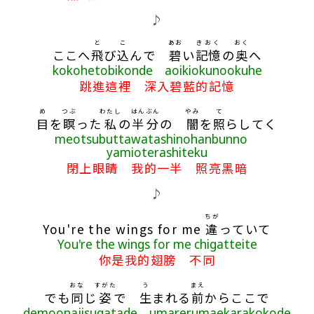
♪
と
こ
あお
きおく
おく
ここへ
飛
び
込
んで
碧
い
記憶
の
奥
へ
kokohetobikonde aoikiokunookuhe
跳進這裡 深入碧藍的記憶
め
つぶ
わたし
はん
ぶん
やみ
て
目
を
瞑
った
私
の
半
分
の
闇
を
照
らしてく
meotsubuttawatashinohanbunno
yamioterashiteku
閉上眼睛 我的一半 照亮黑暗
♪
ちが
You're the wings for me
違
っていて
You're the wings for me chigatteite
你是我的翅膀 不同
おな
すがた
う
まえ
でも
同
じ
姿
で
生
まれる
前
からここで
demoonajisugatade umarerumaekarakokode