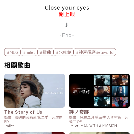
Close your eyes
閉上眼
♪
-End-
標籤欄
#MEG
#milet
#插曲
#水族館
#神戸須磨Seaworld
相關歌曲
The Story of Us
絆ノ奇跡
動畫「葬送的芙莉蓮 第二季」片尾曲
動畫「鬼滅之刃 第三季 刀匠村篇」片
ED
頭曲 OP
-milet
-Milet, MAN WITH A MISSION