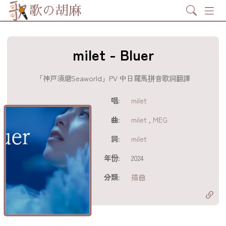
Search
歌の胡麻
milet - Bluer
「神戸須磨Seaworld」PV 中日羅馬拼音歌詞翻譯
歌詞及資訊
唱:
milet
曲:
milet
,
MEG
詞:
milet
年份:
2024
分享至
acebook
分類:
插曲
分享至 X
Twitter)
分享至
hatsapp
複製鏈結