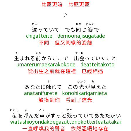
比藍更暗 比藍更藍
♪
ちが
おな
すがた
違
っていて でも
同
じ
姿
で
chigatteite demoonajisugatade
不同 但又同樣的姿態
う
まえ
で
あ
生
まれる
前
からここで
出
会
っていたこと
umarerumaekarakokode deatteitakoto
從出生之前就在這裡 已經相遇
ふ
ひかり
み
あなたに
触
れて この
光
が
見
えた
anatanifurete konohikarigamieta
觸摸到你 看到了這光
わたし
よ
こえ
のこ
私
を
呼
んだ
声
がずっと
残
っていてあたたかい
watashioyondakoegazuttonokotteiteatatakai
一直呼喚我的聲音 依然溫暖地存在