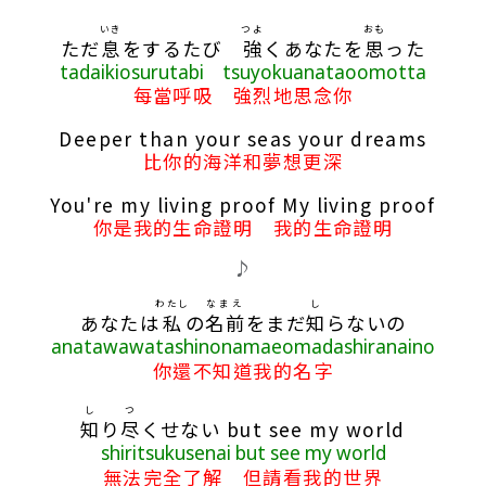
いき
つよ
おも
ただ
息
をするたび
強
くあなたを
思
った
tadaikiosurutabi tsuyokuanataoomotta
每當呼吸 強烈地思念你
Deeper than your seas your dreams
比你的海洋和夢想更深
You're my living proof My living proof
你是我的生命證明 我的生命證明
♪
わたし
なまえ
し
あなたは
私
の
名前
をまだ
知
らないの
anatawawatashinonamaeomadashiranaino
你還不知道我的名字
し
つ
知
り
尽
くせない but see my world
shiritsukusenai but see my world
無法完全了解 但請看我的世界