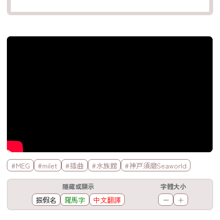
官方Youtube影片
標籤欄
#MEG
#milet
#插曲
#水族館
#神戸須磨Seaworld
工具欄
隱藏或顯示
字體大小
振假名
羅馬字
中文翻譯
－
＋