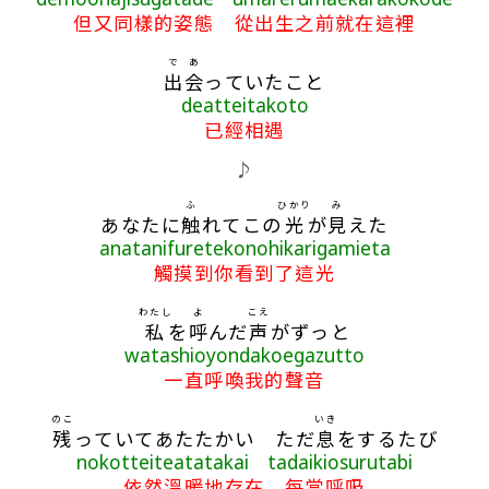
但又同樣的姿態 從出生之前就在這裡
で
あ
出
会
っていたこと
deatteitakoto
已經相遇
♪
ふ
ひかり
み
あなたに
触
れてこの
光
が
見
えた
anatanifuretekonohikarigamieta
觸摸到你看到了這光
わたし
よ
こえ
私
を
呼
んだ
声
がずっと
watashioyondakoegazutto
一直呼喚我的聲音
のこ
いき
残
っていてあたたかい ただ
息
をするたび
nokotteiteatatakai tadaikiosurutabi
依然溫暖地存在 每當呼吸