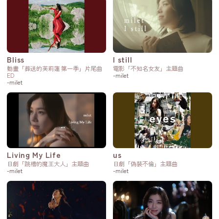
Bliss
I still
動畫「葬送的芙莉蓮 第一季」片尾曲
電影「不知名女友」主題曲
ED
-milet
-milet
Living My Life
us
日劇「跳槽的魔王大人」主題曲
日劇「偽裝不倫」主題曲
-milet
-milet