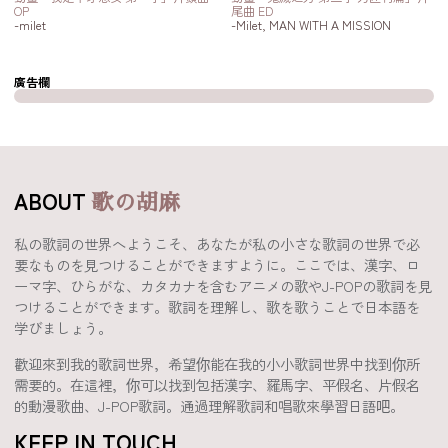
OP
尾曲 ED
-milet
-Milet, MAN WITH A MISSION
廣告欄
ABOUT
歌の胡麻
私の歌詞の世界へようこそ、あなたが私の小さな歌詞の世界で必
要なものを見つけることができますように。ここでは、漢字、ロ
ーマ字、ひらがな、カタカナを含むアニメの歌やJ-POPの歌詞を見
つけることができます。歌詞を理解し、歌を歌うことで日本語を
学びましょう。
歡迎來到我的歌詞世界，希望你能在我的小小歌詞世界中找到你所
需要的。在這裡，你可以找到包括漢字、羅馬字、平假名、片假名
的動漫歌曲、J-POP歌詞。通過理解歌詞和唱歌來學習日語吧。
KEEP IN TOUCH