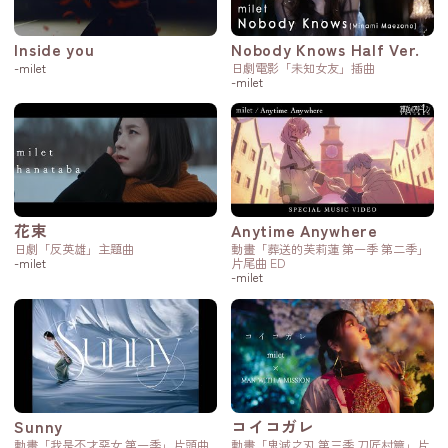
Inside you
Nobody Knows Half Ver.
-milet
日劇電影「未知女友」插曲
-milet
花束
Anytime Anywhere
日劇「反英雄」主題曲
動畫「葬送的芙莉蓮 第一季 第二季」
-milet
片尾曲 ED
-milet
Sunny
コイコガレ
動畫「我是不才惡女 第一季」片頭曲
動畫「鬼滅之刃 第三季 刀匠村篇」片