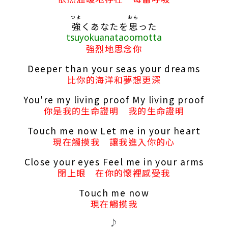
つよ
おも
強
くあなたを
思
った
tsuyokuanataoomotta
強烈地思念你
Deeper than your seas your dreams
比你的海洋和夢想更深
You're my living proof My living proof
你是我的生命證明 我的生命證明
Touch me now Let me in your heart
現在觸摸我 讓我進入你的心
Close your eyes Feel me in your arms
閉上眼 在你的懷裡感受我
Touch me now
現在觸摸我
♪