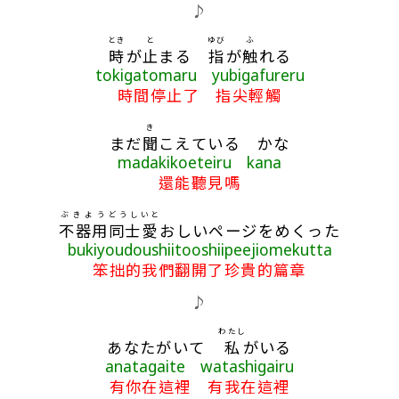
歌詞區
♪
とき
と
ゆび
ふ
時
が
止
まる
指
が
触
れる
tokigatomaru yubigafureru
時間停止了 指尖輕觸
き
まだ
聞
こえている かな
madakikoeteiru kana
還能聽見嗎
ぶきよう
どうし
いと
不器用
同士
愛
おしいページをめくった
bukiyoudoushiitooshiipeejiomekutta
笨拙的我們翻開了珍貴的篇章
♪
わたし
あなたがいて
私
がいる
anatagaite watashigairu
有你在這裡 有我在這裡