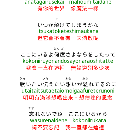
anatagairusekai mahoumitaidane
有你的世界 像魔法一樣
と
いつか
解
けてしまうかな
itsukatoketeshimaukana
但它會不會有一天消散呢
なん
ど
ここにいるよ
何
度
さよならをしたって
kokoniiruyonandosayonaraoshitatte
我會一直在這裡 無論道別多少次
うた
つた
おも
あふ
歌
いたい
伝
えたい
想
いが
溢
れてるのに
utaitaitsutaetaiomoigaafureterunoni
明明有滿滿想唱出來、想傳達的思念
わす
忘
れないでね ここにいるから
wasurenaidene kokoniirukara
請不要忘記 我一直都在這裡