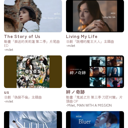
The Story of Us
Living My Life
動畫「葬送的芙莉蓮 第二季」片尾曲
日劇「跳槽的魔王大人」主題曲
ED
-milet
-milet
us
絆ノ奇跡
日劇「偽裝不倫」主題曲
動畫「鬼滅之刃 第三季 刀匠村篇」片
-milet
頭曲 OP
-Milet, MAN WITH A MISSION