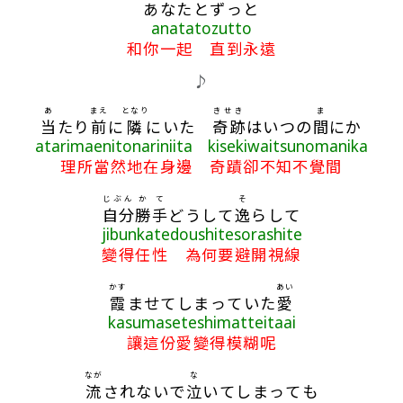
あなたとずっと
anatatozutto
和你一起 直到永遠
♪
あ
まえ
となり
きせき
ま
当
たり
前
に
隣
にいた
奇跡
はいつの
間
にか
atarimaenitonariniita kisekiwaitsunomanika
理所當然地在身邊 奇蹟卻不知不覺間
じぶん
か
て
そ
自分
勝
手
どうして
逸
らして
jibunkatedoushitesorashite
變得任性 為何要避開視線
かす
あい
霞
ませてしまっていた
愛
kasumaseteshimatteitaai
讓這份愛變得模糊呢
なが
な
流
されないで
泣
いてしまっても