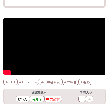
官方Youtube影片
標籤欄
#milet
#TomoLow
#不知名女友
#主題曲
#電影
工具欄
隱藏或顯示
字體大小
振假名
羅馬字
中文翻譯
－
＋