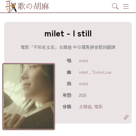
Search
歌の胡麻
milet - I still
電影「不知名女友」主題曲 中日羅馬拼音歌詞翻譯
歌詞及資訊
唱:
milet
曲:
milet
,
TomoLow
詞:
milet
年份:
2025
分享至
acebook
分類:
主題曲
,
電影
分享至 X
Twitter)
分享至
hatsapp
複製鏈結