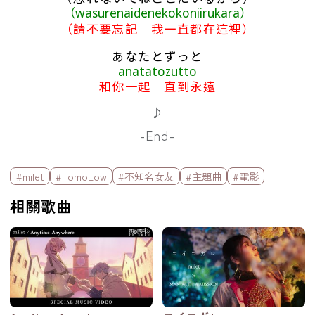
（wasurenaidenekokoniirukara）
（請不要忘記 我一直都在這裡）
あなたとずっと
anatatozutto
和你一起 直到永遠
♪
-End-
標籤欄
#milet
#TomoLow
#不知名女友
#主題曲
#電影
相關歌曲