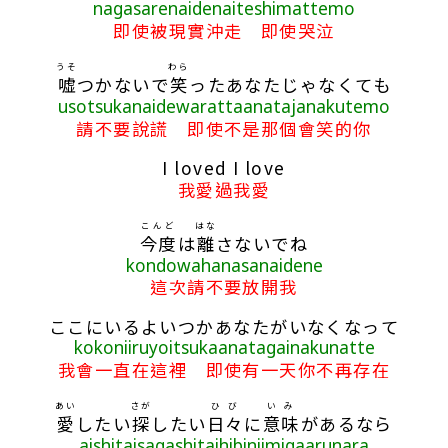
nagasarenaidenaiteshimattemo
即使被現實沖走 即使哭泣
うそ
わら
嘘
つかないで
笑
ったあなたじゃなくても
usotsukanaidewarattaanatajanakutemo
請不要說謊 即使不是那個會笑的你
I loved I love
我愛過我愛
こんど
はな
今度
は
離
さないでね
kondowahanasanaidene
這次請不要放開我
ここにいるよいつかあなたがいなくなって
kokoniiruyoitsukaanatagainakunatte
我會一直在這裡 即使有一天你不再存在
あい
さが
ひび
いみ
愛
したい
探
したい
日々
に
意味
があるなら
aishitaisagashitaihibiniimigaarunara