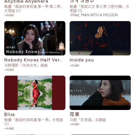
Anytime Anywhere
コイコガレ
動畫「葬送的芙莉蓮 第一季 第二季」
動畫「鬼滅之刃 第三季 刀匠村篇」片
片尾曲 ED
尾曲 ED
-milet
-Milet, MAN WITH A MISSION
Nobody Knows Half Ver.
Inside you
日劇電影「未知女友」插曲
-milet
-milet
Bliss
花束
動畫「葬送的芙莉蓮 第一季」片尾曲
日劇「反英雄」主題曲
ED
-milet
-milet