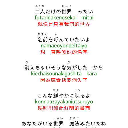
ふたり
せかい
二人
だけの
世界
みたい
futaridakenosekai mitai
就像是只有我們的世界
なまえ
よ
名前
を
呼
んでいたいよ
namaeoyondeitaiyo
想一直呼喚你的名字
き
き
消
えちゃいそうな
気
がした から
kiechaisounakigashita kara
因為感覺快要消失了
あざ
うつ
こんな
鮮
やかに
映
るよ
konnaazayakaniutsuruyo
映照出如此鮮明的畫面
せかい
まほう
あなたがいる
世界
魔法
みたいだね