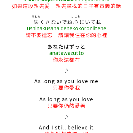
如果這段想去愛 想去尋找的日子有意義的話
うしな
こころ
失
くさないでね
心
にいてね
ushinakusanaidenekokoroniitene
請不要遺忘 請讓我住在你的心裡
あなたはずっと
anatawazutto
你永遠都在
♪
As long as you love me
只要你愛我
As long as you love
只要你仍然愛著
♪
And I still believe it