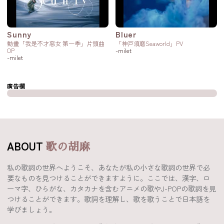
Sunny
Bluer
動畫「我是不才惡女 第一季」片頭曲
「神戸須磨Seaworld」PV
OP
-milet
-milet
廣告欄
ABOUT
歌の胡麻
私の歌詞の世界へようこそ、あなたが私の小さな歌詞の世界で必
要なものを見つけることができますように。ここでは、漢字、ロ
ーマ字、ひらがな、カタカナを含むアニメの歌やJ-POPの歌詞を見
つけることができます。歌詞を理解し、歌を歌うことで日本語を
学びましょう。