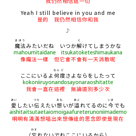
我仍然相信這一切
Yeah I still believe in you and me
是的 我仍然相信你和我
♪
まほう
と
魔法
みたいだね いつか
解
けてしまうかな
mahoumitaidane itsukatoketeshimaukana
像魔法一樣 但它會不會有一天消散呢
なん
ど
ここにいるよ
何
度
さよならをしたって
kokoniiruyonandosayonaraoshitatte
我會一直在這裡 無論道別多少次
あい
つた
おも
あふ
いま
愛
したい
伝
えたい
想
いが
溢
れてるのに
今
でも
aishitaitsutaetaiomoigaafureterunoniimademo
明明有滿滿想唱出來想傳達的思念即使是現在
わす
（
忘
れないでねここにいるから）