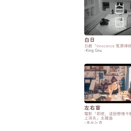
白日
日劇「Innocence 冤罪
-King Gnu
左右盲
電影「即使，這份戀情今
上消失」主題曲
-ヨルシカ