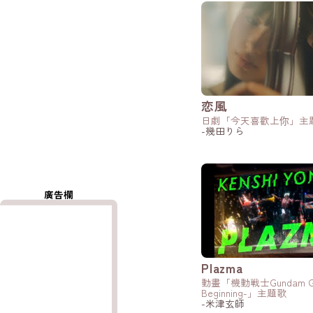
恋風
日劇「今天喜歡上你」主
-幾田りら
廣告欄
Plazma
動畫「機動戦士Gundam GQu
Beginning-」主題歌
-米津玄師