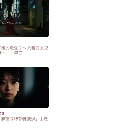
可能的戀愛？～父親與女兒
曲～」主題曲
ds
E 麻藥取締部特搜課」主題