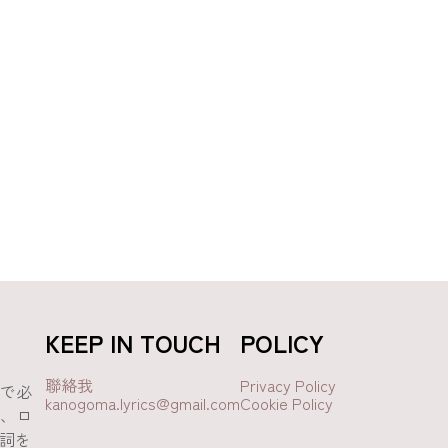
KEEP IN TOUCH
POLICY
聯絡我
Privacy Policy
で必
kanogoma.lyrics@gmail.com
Cookie Policy
、ロ
歌詞を