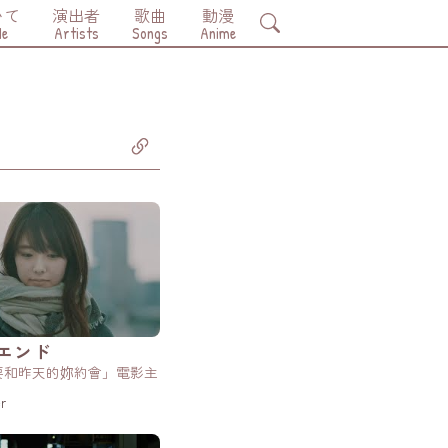
いて
演出者
歌曲
動漫
Search
Me
Artists
Songs
Anime
エンド
要和昨天的妳約會」電影主
r