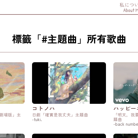
私につ
About 
標籤「#主題曲」所有歌曲
コトノハ
ハッピー
 劇場版」主
日劇「確實是我丈夫」主題曲
「明天，我
-tuki.
題曲
-back numbe