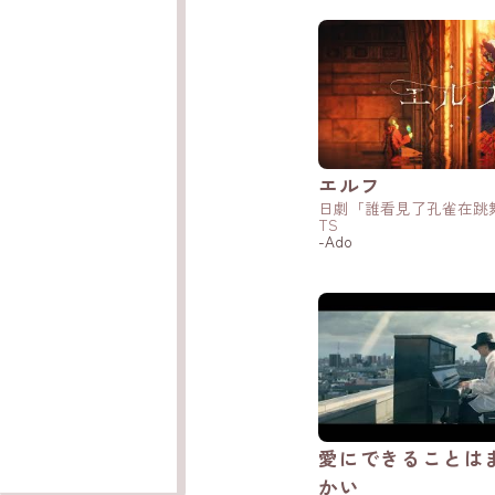
エルフ
日劇「誰看見了孔雀在跳
TS
-Ado
愛にできることは
かい