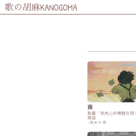
KANOGOMA
歌の胡麻
分享至
Facebook
分享至 X
(Twitter)
分享至
Whatsapp
複製鏈結
茜
動畫「我內心的糟糕念頭
題曲
-ヨルシカ