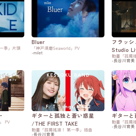
Bluer
フラッシュ
第一季」片頭
「神戸須磨Seaworld」PV
Studio L
-milet
動畫「孤獨搖
-長谷川育美
ー
ギターと孤独と蒼い惑星
ギターと
 PV
動畫「孤獨搖
/THE FIRST TAKE
-長谷川育美
動畫「孤獨搖滾！ 第一季」插曲
-長谷川育美