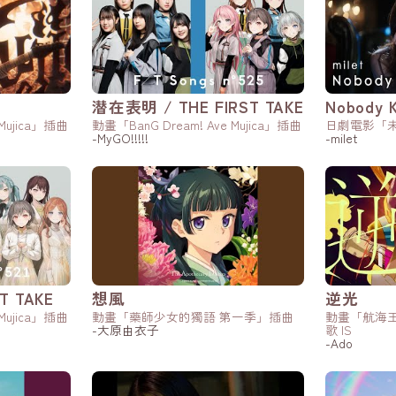
潜在表明 / THE FIRST TAKE
Nobody K
 Mujica」插曲
動畫「BanG Dream! Ave Mujica」插曲
日劇電影「
-MyGO!!!!!
-milet
T TAKE
想風
逆光
 Mujica」插曲
動畫「藥師少女的獨語 第一季」插曲
動畫「航海
-大原由衣子
歌 IS
-Ado