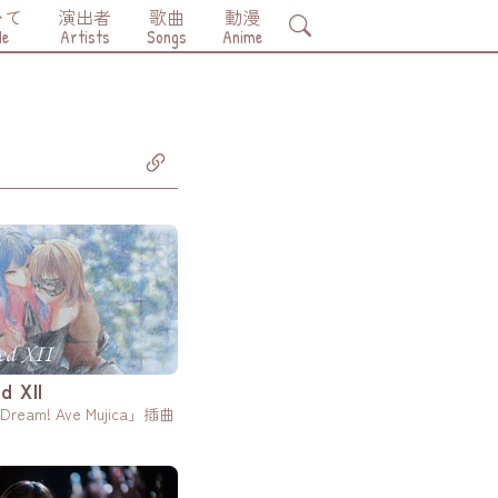
いて
演出者
歌曲
動漫
Search
Me
Artists
Songs
Anime
d XII
ream! Ave Mujica」插曲