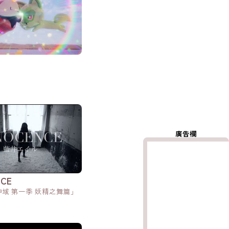
廣告欄
NCE
域 第一季 妖精之舞篇」