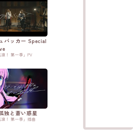
バッカー Special
ive
滾！ 第一季」PV
孤独と蒼い惑星
滾！ 第一季」插曲