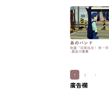
あのバンド
動畫「孤獨搖滾！ 第一季
-長谷川育美
1
2
›
廣告欄