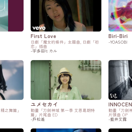
First Love
Biri-Biri
日劇「魔女的條件」主題曲, 日劇「初
-YOASOBI
恋」插曲
-宇多田ヒカル
ユメセカイ
INNOCE
妖精之舞篇」
動畫「刀劍神域 第一季 艾恩葛朗特
動畫「刀劍神
篇」片尾曲 ED
片頭曲 OP
-戶松遙
-藍井艾露