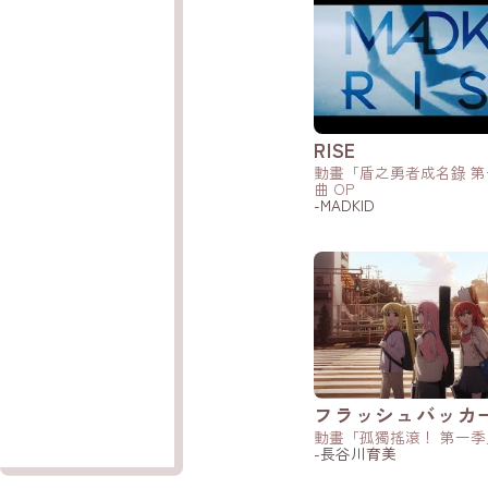
RISE
動畫「盾之勇者成名錄 
曲 OP
-MADKID
フラッシュバッカ
動畫「孤獨搖滾！ 第一季」
-長谷川育美