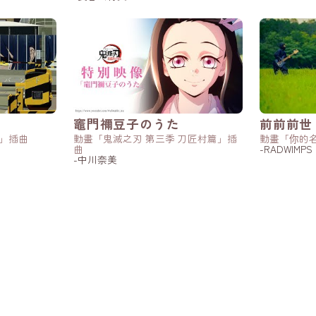
竈門禰󠄀豆子のうた
前前前世 (or
」插曲
動畫「鬼滅之刃 第三季 刀匠村篇」插
動畫「你的
曲
-RADWIMPS
-中川奈美