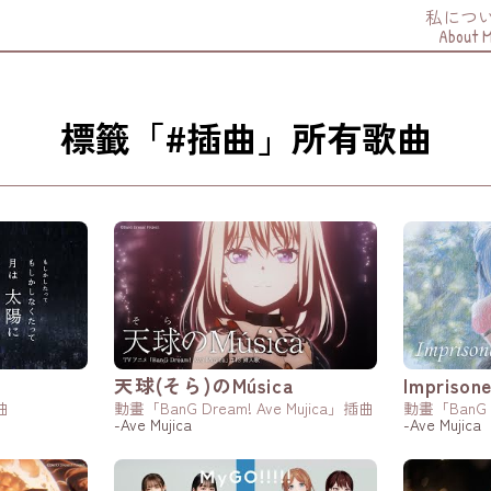
私につ
About 
標籤「#插曲」所有歌曲
天球(そら)のMúsica
Imprisone
曲
動畫「BanG Dream! Ave Mujica」插曲
動畫「BanG D
-Ave Mujica
-Ave Mujica