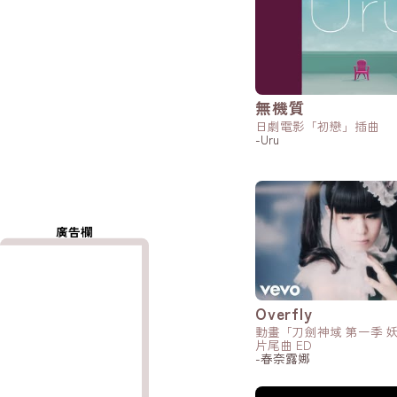
無機質
日劇電影「初戀」插曲
-Uru
廣告欄
Overfly
動畫「刀劍神域 第一季 
片尾曲 ED
-春奈露娜