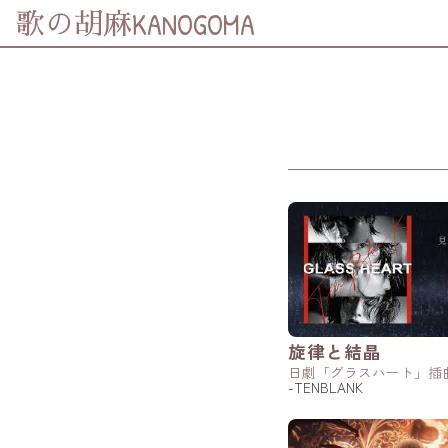
KANOGOMA
歌の胡麻
分享至
Facebook
分享至 X
(Twitter)
分享至
Whatsapp
複製鏈結
旋律と結晶
日劇「グラスハート」插
-TENBLANK