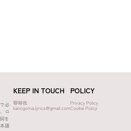
KEEP IN TOUCH
POLICY
聯絡我
Privacy Policy
で必
kanogoma.lyrics@gmail.com
Cookie Policy
、ロ
歌詞を
本語