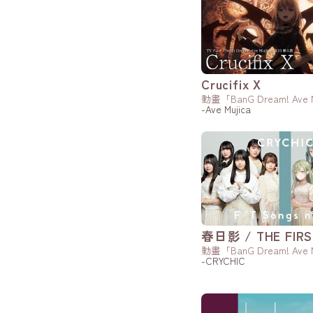
Crucifix X
動畫「BanG Dream! Ave
-Ave Mujica
春日影 / THE FIRS
動畫「BanG Dream! Ave
-CRYCHIC