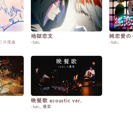
地獄恋文
純恋愛の
ED 片尾曲
-tuki.
-tuki.
晩餐歌 acoustic ver.
-tuki., 優里