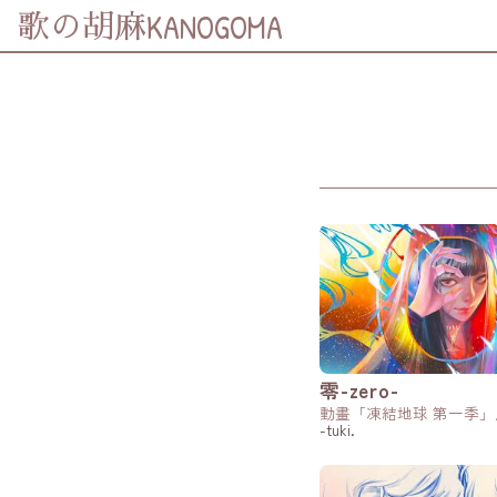
KANOGOMA
歌の胡麻
分享至
Facebook
分享至 X
(Twitter)
分享至
Whatsapp
複製鏈結
零-zero-
動畫「凍結地球 第一季」
-tuki.