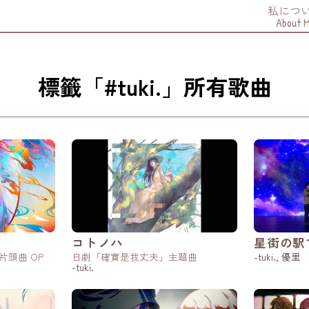
私につ
About 
標籤「#tuki.」所有歌曲
コトノハ
星街の駅
片頭曲 OP
日劇「確實是我丈夫」主題曲
-tuki., 優里
-tuki.