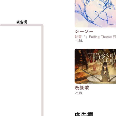
廣告欄
シーソー
動畫「」Ending Theme 
-tuki.
晩餐歌
-tuki.
廣告欄